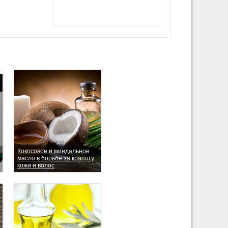
Кокосовое и миндальное
масло в борьбе за красоту
кожи и волос