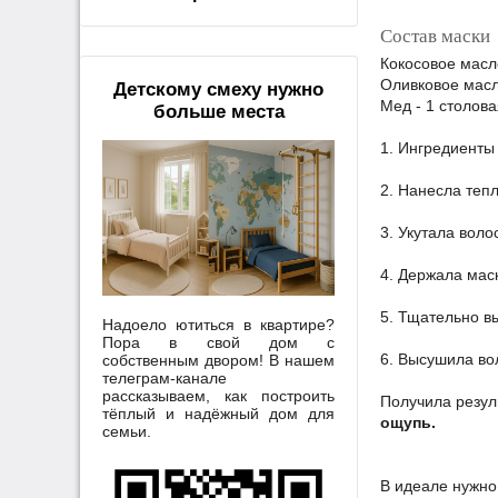
Состав маски
Кокосовое масл
Оливковое масл
Детскому смеху нужно
Мед - 1 столов
больше места
1. Ингредиенты
2. Нанесла теп
3. Укутала вол
4. Держала маск
5. Тщательно 
Надоело ютиться в квартире?
Пора в свой дом с
6. Высушила во
собственным двором! В нашем
телеграм-канале
рассказываем, как построить
Получила резул
тёплый и надёжный дом для
ощупь.
семьи.
В идеале нужно