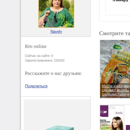
Смотрите т
Navely
Кто online
Сейчас на сайте: 0
Зарегистрировано: 229183
Расскажите о нас друзьям:
Поделиться
Масла и мёд ман
сделают волосы
шелковистыми и
сияющими