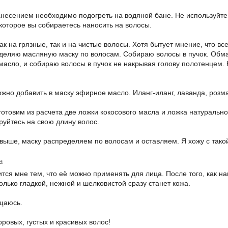
несением необходимо подогреть на водяной бане. Не используйте 
которое вы собираетесь наносить на волосы.
к на грязные, так и на чистые волосы. Хотя бытует мнение, что вс
деляю масляную маску по волосам. Собираю волосы в пучок. Об
масло, и собираю волосы в пучок не накрывая голову полотенцем.
жно добавить в маску эфирное масло. Иланг-иланг, лаванда, розм
готовим из расчета две ложки кокосового масла и ложка натуральн
руйтесь на свою длину волос.
 выше, маску распределяем по волосам и оставляем. Я хожу с такой
а
тся мне тем, что её можно применять для лица. После того, как на
олько гладкой, нежной и шелковистой сразу станет кожа.
щаюсь.
ровых, густых и красивых волос!