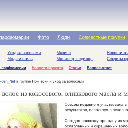
парфюмерии
Фото
Люди
Совместные покупки
Уход за волосами
Макияж
Новости кр
Мода и стиль
Маникюр, педикюр
Секреты к
о парфюмерии
Новости проекта
Статьи
Вопрос-ответ
lden_Nut
в группе
Прически и уход за волосами
 волос из кокосового, оливкового масла и 
Совсем недавно я участвовала в
результатов, используя в основн
Сегодня расскажу про одну из ма
ослабленных и окрашенных воло