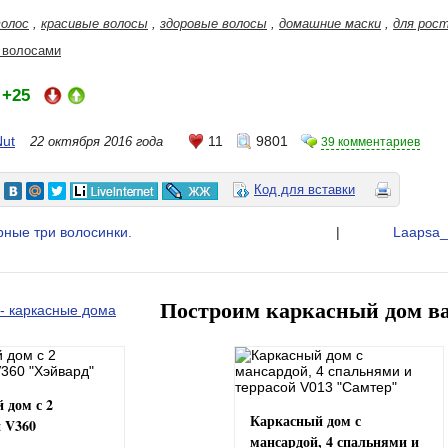
волос
,
красивые волосы
,
здоровые волосы
,
домашние маски
,
для рост
 волосами
+25
:
ut
11
9801
22 октября 2016 года
39 комментариев
Код для вставки
рные три волосинки.
|
Laapsa_
Построим каркасный дом в
 дом с 2
Каркасный дом с
 V360
мансардой, 4 спальнями и
"