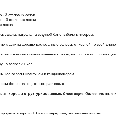
о - 3 столовых ложки
о - 3 столовых ложки
ая ложка
 смешала, нагрела на водяной бане, взбила миксером.
лую маску на хорошо расчесанные волосы, от корней по всей длине
осы несколькими слоями пищевой пленки, целлофаном, полотенцем
у на волосах 1 час.
вымыла волосы шампунем и кондиционером.
лосы без фена, тщательно расчесала.
ьтат:
хорошо структурированные, блестящие, более плотные 
 проделать курс из 10 масок перед каждым мытьём головы.