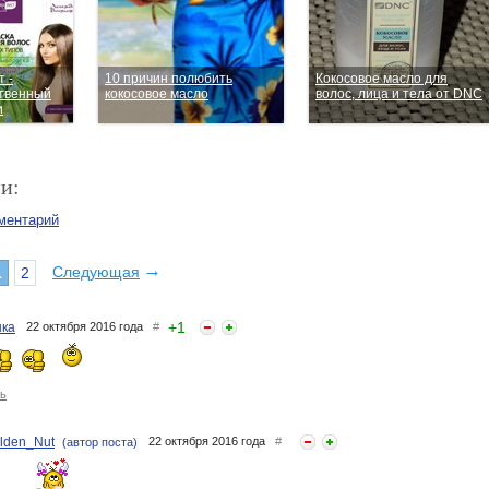
 -
10 причин полюбить
Кокосовое масло для
ственный
кокосовое масло
волос, лица и тела от DNC
и
и:
ментарий
→
Следующая
1
2
+
1
ка
22 октября 2016 года
#
ь
lden_Nut
22 октября 2016 года
#
(автор поста)