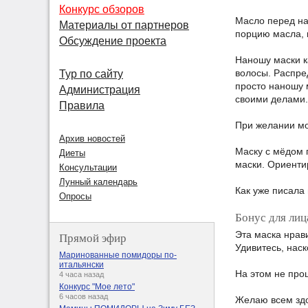
Конкурс обзоров
Масло перед на
Материалы от партнеров
порцию масла, 
Обсуждение проекта
Наношу маски ка
волосы. Распре
Тур по сайту
просто наношу 
Администрация
своими делами.
Правила
При желании мо
Архив новостей
Маску с мёдом 
Диеты
маски. Ориенти
Консультации
Лунный календарь
Как уже писала
Опросы
Бонус для лиц
Эта маска нрави
Прямой эфир
Удивитесь, наск
Маринованные помидоры по-
итальянски
На этом не про
4 часа назад
Конкурс "Мое лето"
6 часов назад
Желаю всем здо