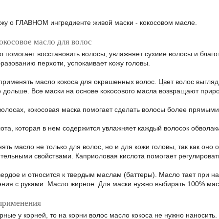
ажу о ГЛАВНОМ ингредиенте живой маски - кокосовом масле.
окосовое масло для волос
о помогает восстановить волосы, увлажняет сухиие волосы и благо
бразованию перхоти, успокаивает кожу головы.
применять масло кокоса для окрашенных волос. Цвет волос выгля
о дольше. Все маски на основе кокосового масла возвращают прир
олосах, кокосовая маска помогает сделать волосы более прямыми
ота, которая в нем содержится увлажняет каждый волосок обволак
ять масло не только для волос, но и для кожи головы, так как оно
тельными свойствами. Каприоловая кислота помогает регулировать
ердое и относится к твердым маслам (баттеры). Масло тает при на
ения с руками. Масло жирное. Для маски нужно выбирать 100% мас
применения
рные у корней, то на корни волос масло кокоса не нужно наносить.