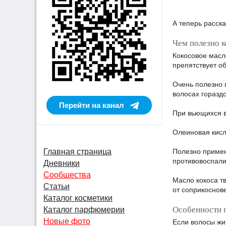
А теперь расск
Чем полезно к
Кокосовое масл
препятствует о
Очень полезно 
волосах горазд
Перейти на канал
При вьющихся в
Олеиновая кисл
Полезно примен
Главная страница
противовоспали
Дневники
Сообщества
Масло кокоса тв
Статьи
от соприкоснов
Каталог косметики
Особенности 
Каталог парфюмерии
Новые фото
Если волосы жи