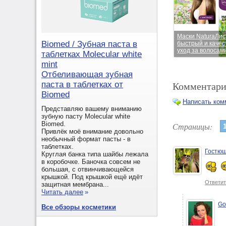
Маски NaturaЛист
Biomed / Зубная паста в
быстрый и каче
уход за волосам
таблетках Molecular white
mint
Отбеливающая зубная
Комментари
паста в таблетках от
Biomed
Написать ком
Представляю вашему вниманию
зубную пасту Molecular white
Biomed.
Страницы:
Привлёк моё внимание довольно
необычный формат пасты - в
таблетках.
Гостюш
Круглая банка типа шайбы лежала
в коробочке. Баночка совсем не
большая, с отвинчивающейся
крышкой. Под крышкой ещё идёт
Ответит
защитная мембрана...
Читать далее
»
Go
Все обзоры косметики