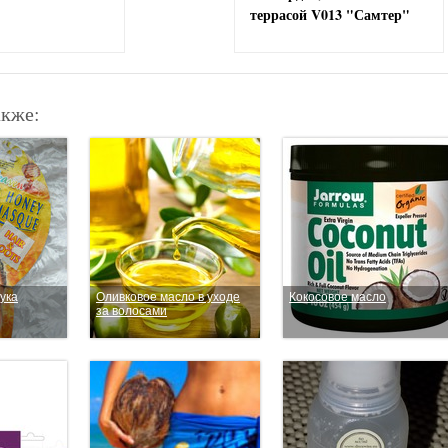
террасой V013 "Самтер"
акже:
ука
Оливковое масло в уходе
Кокосовое масло
за волосами