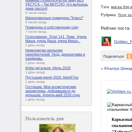
Мамины ПОМИДОРЫ на Зиму БЕЗ
УКСУСА – Так ВКУСНО, что выпьешь
Тэги:
маска для 
даже рассол!
6 часов назад
Рубрика:
Уход за
Маринованные помидоры "Класс!"
6 часов назад
Помидоры в собственному соку
Рейтинг поста
7 часов назад
Голосование. Этап 141. Тема : Кукла
Маша, кукла Даша, кукла Миша...
Golden_N
1 день назад
Немножечко июльских
приобретений. Уход, декоративка и
Поделиться:
парфюмы.
1 день назад
« Khaniya Шика
Изба-читальня. Июль 2026
1 день назад
Пустышки июля 2026. Mari67na
1 день назад
Гостюшка. Мои косметические
экземпляры, добравшиеся до
донышка. Апрель-май 2026 года
1 день назад
Пользователь дня
Каркасный
спальнями
"Хэйвард