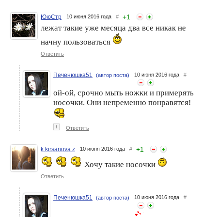
+
1
ЮюСтр
10 июня 2016 года
#
лежат такие уже месяца два все никак не
начну пользоваться
Ответить
Печенюшка51
10 июня 2016 года
#
(автор поста)
ой-ой, срочно мыть ножки и примерять
носочки. Они непременно понравятся!
↑
Ответить
+
1
k kirsanova z
10 июня 2016 года
#
Хочу такие носочки
Ответить
Печенюшка51
10 июня 2016 года
#
(автор поста)