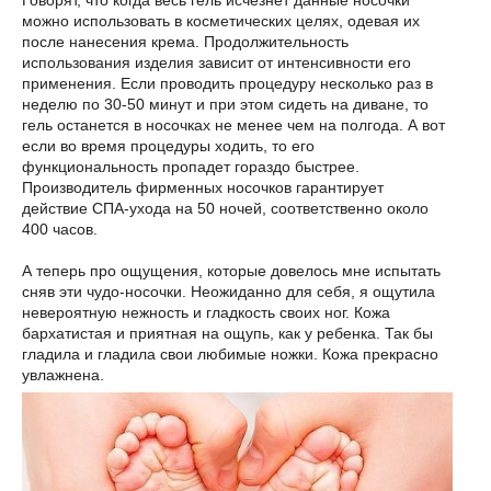
Говорят, что когда весь гель исчезнет данные носочки
можно использовать в косметических целях, одевая их
после нанесения крема. Продолжительность
использования изделия зависит от интенсивности его
применения. Если проводить процедуру несколько раз в
неделю по 30-50 минут и при этом сидеть на диване, то
гель останется в носочках не менее чем на полгода. А вот
если во время процедуры ходить, то его
функциональность пропадет гораздо быстрее.
Производитель фирменных носочков гарантирует
действие СПА-ухода на 50 ночей, соответственно около
400 часов.
А теперь про ощущения, которые довелось мне испытать
сняв эти чудо-носочки. Неожиданно для себя, я ощутила
невероятную нежность и гладкость своих ног. Кожа
бархатистая и приятная на ощупь, как у ребенка. Так бы
гладила и гладила свои любимые ножки. Кожа прекрасно
увлажнена.