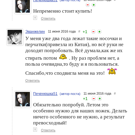
Непременно стоит купить!
↑
Ответить
+
1
Эванжелин
11 июня 2016 года
#
У меня уже два года лежат такие носочки и
перчатки(привезла из Китая), но всё руки не
доходят попробовать. Всё думала,как же их
стирать потом
. Ну раз проблем нет, а
польза очевидна,то буду и я пользоваться.
Спасибо,что сподвигла меня на это!
Ответить
Печенюшка51
11 июня 2016 года
#
(автор поста)
+
1
Обязательно попробуй. Летом это
особенно нужно для наших ножек. Делать
ничего особенного не нужно, а результат
превосходный!
↑
Ответить