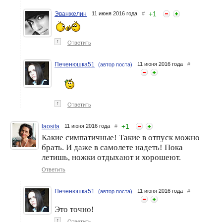
+
1
Эванжелин
11 июня 2016 года
#
↑
Ответить
Печенюшка51
11 июня 2016 года
#
(автор поста)
↑
Ответить
+
1
laosita
11 июня 2016 года
#
Какие симпатичные! Такие в отпуск можно
брать. И даже в самолете надеть! Пока
летишь, ножки отдыхают и хорошеют.
Ответить
Печенюшка51
11 июня 2016 года
#
(автор поста)
Это точно!
↑
Ответить