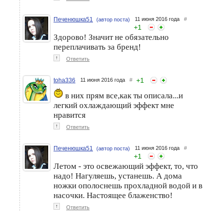
Печенюшка51
11 июня 2016 года
#
(автор поста)
+
1
Здорово! Значит не обязательно
переплачивать за бренд!
↑
Ответить
+
1
toha336
11 июня 2016 года
#
в них прям все,как ты описала...и
легкий охлаждающий эффект мне
нравится
↑
Ответить
Печенюшка51
11 июня 2016 года
#
(автор поста)
+
1
Летом - это освежающий эффект, то, что
надо! Нагуляешь, устанешь. А дома
ножки ополоснешь прохладной водой и в
насочки. Настоящее блаженство!
↑
Ответить