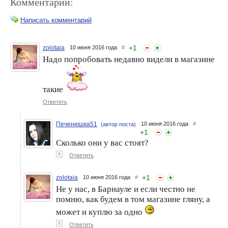
Комментарии:
Написать комментарий
+
1
zolotaia
10 июня 2016 года
#
Надо попробовать недавно видели в магазине
Кручу, верчу – похудеть
Восстановление ногтей
хочу или мой опыт
после гелевого маникюра
использования массажного
обруча.
такие
Ответить
Печенюшка51
10 июня 2016 года
#
(автор поста)
+
1
Сколько они у вас стоят?
↑
Ответить
+
1
zolotaia
10 июня 2016 года
#
Может ли менструальная
Мой опыт использования
чаша заменить
рисовой воды
Не у нас, в Барнауле и если честно не
гигиенические прокладки?
помню, как будем в том магазине гляну, а
Мой опыт использования
MeLuna
может и куплю за одно
↑
Ответить