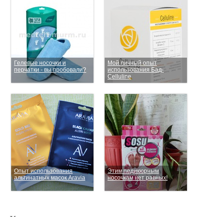
Гелевые носочки и
Мой личный опыт
перчатки - вы пробовали?
использования Бад-
Celluline
Опыт использования
Этим педикюрным
альгинатных масок Aravia
носочкам нет равных!