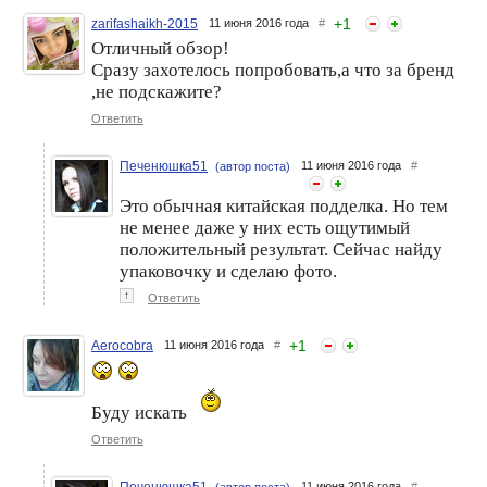
+
1
zarifashaikh-2015
11 июня 2016 года
#
Отличный обзор!
Сразу захотелось попробовать,а что за бренд
,не подскажите?
Ответить
Печенюшка51
11 июня 2016 года
#
(автор поста)
Это обычная китайская подделка. Но тем
не менее даже у них есть ощутимый
положительный результат. Сейчас найду
упаковочку и сделаю фото.
↑
Ответить
+
1
Aerocobra
11 июня 2016 года
#
Буду искать
Ответить
Печенюшка51
11 июня 2016 года
#
(автор поста)