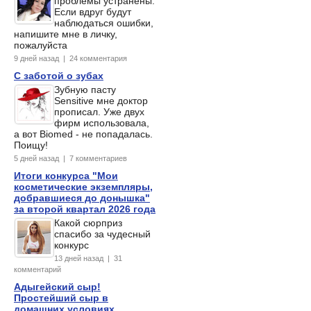
проблемы устранены.
Если вдруг будут
наблюдаться ошибки,
напишите мне в личку,
пожалуйста
9 дней назад | 24 комментария
С заботой о зубах
Зубную пасту
Sensitive мне доктор
прописал. Уже двух
фирм использовала,
а вот Biomed - не попадалась.
Поищу!
5 дней назад | 7 комментариев
Итоги конкурса "Мои
косметические экземпляры,
добравшиеся до донышка"
за второй квартал 2026 года
Какой сюрприз
спасибо за чудесный
конкурс
13 дней назад | 31
комментарий
Адыгейский сыр!
Простейший сыр в
домашних условиях,