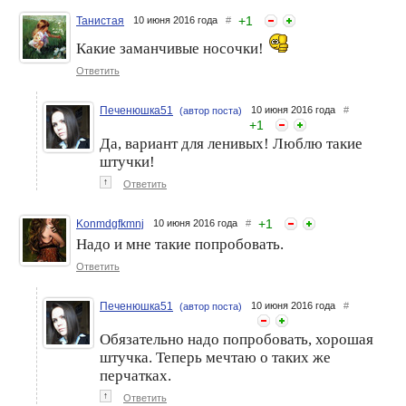
+
1
Танистая
10 июня 2016 года
#
Какие заманчивые носочки!
Ответить
Печенюшка51
10 июня 2016 года
#
(автор поста)
+
1
Да, вариант для ленивых! Люблю такие
штучки!
↑
Ответить
+
1
Konmdgfkmnj
10 июня 2016 года
#
Надо и мне такие попробовать.
Ответить
Печенюшка51
10 июня 2016 года
#
(автор поста)
Обязательно надо попробовать, хорошая
штучка. Теперь мечтаю о таких же
перчатках.
↑
Ответить