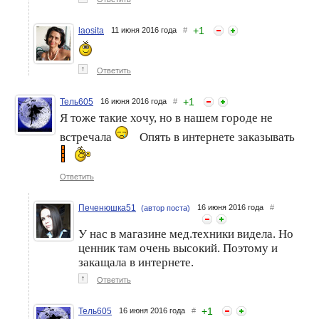
+
1
laosita
11 июня 2016 года
#
↑
Ответить
+
1
Тель605
16 июня 2016 года
#
Я тоже такие хочу, но в нашем городе не
встречала
Опять в интернете заказывать
Ответить
Печенюшка51
16 июня 2016 года
#
(автор поста)
У нас в магазине мед.техники видела. Но
ценник там очень высокий. Поэтому и
закащала в интернете.
↑
Ответить
+
1
Тель605
16 июня 2016 года
#