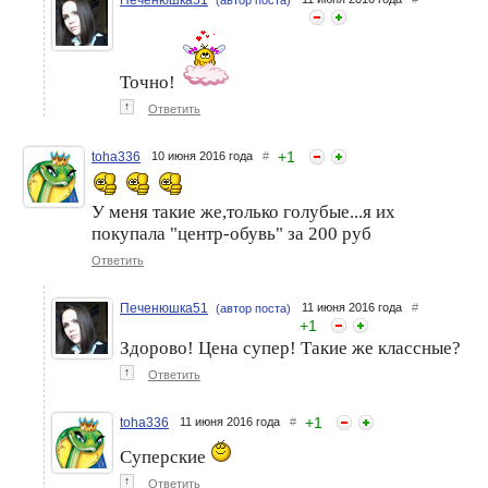
Точно!
↑
Ответить
+
1
toha336
10 июня 2016 года
#
У меня такие же,только голубые...я их
покупала "центр-обувь" за 200 руб
Ответить
Печенюшка51
11 июня 2016 года
#
(автор поста)
+
1
Здорово! Цена супер! Такие же классные?
↑
Ответить
+
1
toha336
11 июня 2016 года
#
Суперские
↑
Ответить