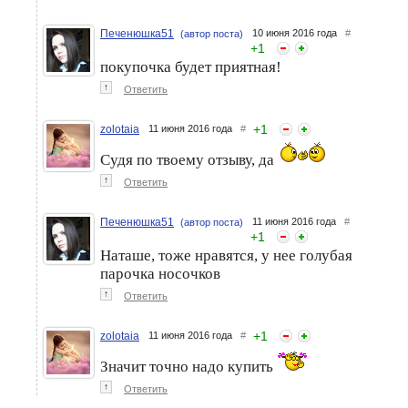
Печенюшка51
10 июня 2016 года
#
(автор поста)
+
1
покупочка будет приятная!
↑
Ответить
+
1
zolotaia
11 июня 2016 года
#
Судя по твоему отзыву, да
↑
Ответить
Печенюшка51
11 июня 2016 года
#
(автор поста)
+
1
Наташе, тоже нравятся, у нее голубая
парочка носочков
↑
Ответить
+
1
zolotaia
11 июня 2016 года
#
Значит точно надо купить
↑
Ответить