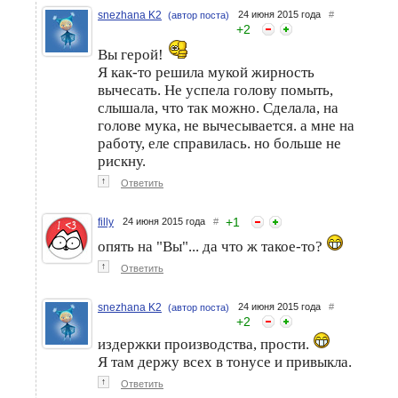
snezhana K2
24 июня 2015 года
#
(автор поста)
+
2
Вы герой!
Я как-то решила мукой жирность
вычесать. Не успела голову помыть,
слышала, что так можно. Сделала, на
голове мука, не вычесывается. а мне на
работу, еле справилась. но больше не
рискну.
↑
Ответить
+
1
filly
24 июня 2015 года
#
опять на "Вы"... да что ж такое-то?
↑
Ответить
snezhana K2
24 июня 2015 года
#
(автор поста)
+
2
издержки производства, прости.
Я там держу всех в тонусе и привыкла.
↑
Ответить