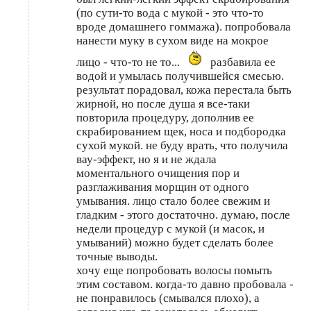
(по сути-то вода с мукой - это что-то
вроде домашнего гоммажа). попробовала
нанести муку в сухом виде на мокрое
лицо - что-то не то...
разбавила ее
водой и умылась получившейся смесью.
результат порадовал, кожа перестала быть
жирной, но после душа я все-таки
повторила процедуру, дополнив ее
скрабированием щек, носа и подбородка
сухой мукой. не буду врать, что получила
вау-эффект, но я и не ждала
моментального очищения пор и
разглаживания морщин от одного
умывания. лицо стало более свежим и
гладким - этого достаточно. думаю, после
недели процедур с мукой (и масок, и
умываний) можно будет сделать более
точные выводы.
хочу еще попробовать волосы помыть
этим составом. когда-то давно пробовала -
не понравилось (смывался плохо), а