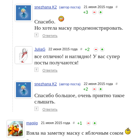
snezhana K2
21 июня 2015 года
#
(автор поста)
+
3
Спасибо.
Но хотела маску продемонстрировать.
↑
Ответить
+
2
JuliaG
22 июня 2015 года
#
все отлично! и наглядно! У вас супер
посты получаются!
↑
Ответить
snezhana K2
22 июня 2015 года
#
(автор поста)
+
2
Спасибо большое, очень приятно такое
слышать.
↑
Ответить
+
1
magjjq
21 июня 2015 года
#
Взяла на заметку маску с яблочным соком