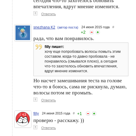
сегодня что-то захотелось обновить
впечатления, вдруг мнение изменится.
↑
Ответить
snezhana K2
24 июня 2015 года
#
(автор поста)
+
2
рада, что вам понравилось.
filly пишет:
хочу еще попробовать волосы помыть этим
составом. когда-то давно пробовала - не
понравилось (смывался плохо), а сегодня
что-то захотелось обновить впечатления,
вдруг мнение изменится.
Но насчет замешивания теста на голове
что-то я боюсь, сама не рискнула, думаю,
волосы потом не промыть.
↑
Ответить
+
1
filly
24 июня 2015 года
#
проверю - расскажу. ))
↑
Ответить