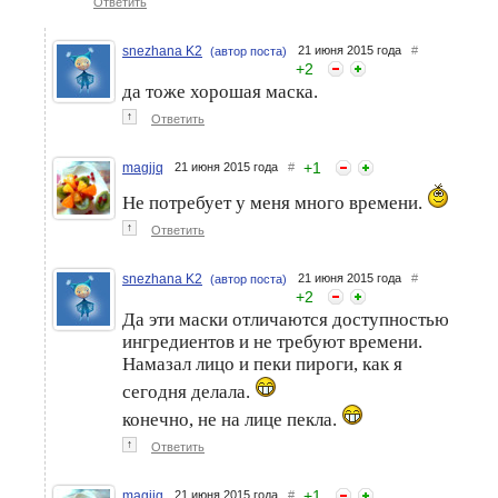
Ответить
snezhana K2
21 июня 2015 года
#
(автор поста)
+
2
да тоже хорошая маска.
↑
Ответить
+
1
magjjq
21 июня 2015 года
#
Не потребует у меня много времени.
↑
Ответить
snezhana K2
21 июня 2015 года
#
(автор поста)
+
2
Да эти маски отличаются доступностью
ингредиентов и не требуют времени.
Намазал лицо и пеки пироги, как я
сегодня делала.
конечно, не на лице пекла.
↑
Ответить
+
1
magjjq
21 июня 2015 года
#