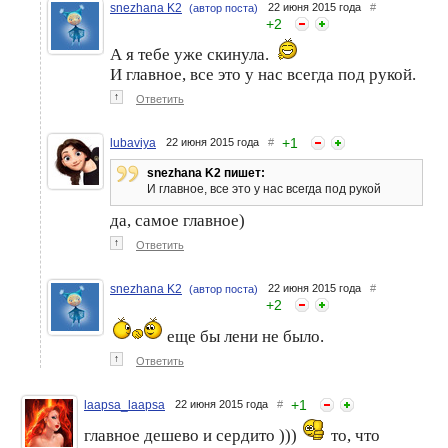
snezhana K2
22 июня 2015 года
#
(автор поста)
+
2
А я тебе уже скинула.
И главное, все это у нас всегда под рукой.
↑
Ответить
+
1
lubaviya
22 июня 2015 года
#
snezhana K2 пишет:
И главное, все это у нас всегда под рукой
да, самое главное)
↑
Ответить
snezhana K2
22 июня 2015 года
#
(автор поста)
+
2
еще бы лени не было.
↑
Ответить
+
1
laapsa_laapsa
22 июня 2015 года
#
главное дешево и сердито )))
то, что