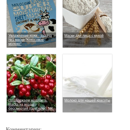
Увлажнение кожи - задача
Маски для лица с мукой
№1 маски "Кокосовое
молоко"
Продолжаем молодеть.
Молоко для нашей красоты
Маска из ягоды
бессмертия (брусники). МК.
Комментарии: