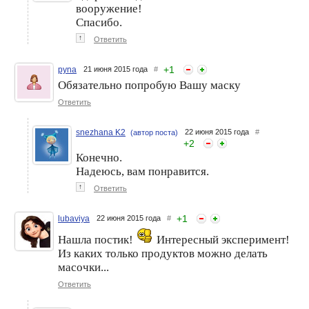
вооружение!
Спасибо.
↑
Ответить
+
1
pyna
21 июня 2015 года
#
Обязательно попробую Вашу маску
Ответить
snezhana K2
22 июня 2015 года
#
(автор поста)
+
2
Конечно.
Надеюсь, вам понравится.
↑
Ответить
+
1
lubaviya
22 июня 2015 года
#
Нашла постик!
Интересный эксперимент!
Из каких только продуктов можно делать
масочки...
Ответить