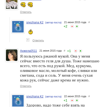
Ответить
snezhana K2
21 июня 2015 года
#
(автор поста)
+
2
↑
Ответить
+
1
Анжела0511
21 июня 2015 года
#
Я пользуюсь ржаной мукой. Она у меня
сейчас вместо геля для душа. Тоже намешаю
всего, что есть под рукой. Мед, куркума,
оливковое масло, молотый кофе, сливки или
сметана, сода и соль. У меня очень сухая
кожа рук, сейчас даже крема не нужно.
Ответить
snezhana K2
22 июня 2015 года
#
(автор поста)
+
1
Здорово, надо тоже себе взять на