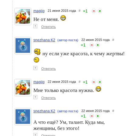
+
1
magjjq
21 июня 2015 года
#
Не от меня.
↑
Ответить
snezhana K2
22 июня 2015 года
#
(автор поста)
+
1
ну если уже красота, к чему жертвы!
↑
Ответить
+
1
magjjq
22 июня 2015 года
#
Мне только красота нужна.
↑
Ответить
snezhana K2
22 июня 2015 года
#
(автор поста)
+
1
А что ещё? Ум, талант. Куда мы,
женщины, без этого!
↑
Ответить