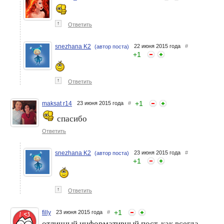
↑
Ответить
snezhana K2
22 июня 2015 года
#
(автор поста)
+
1
↑
Ответить
+
1
maksat r14
23 июня 2015 года
#
спасибо
Ответить
snezhana K2
23 июня 2015 года
#
(автор поста)
+
1
↑
Ответить
+
1
filly
23 июня 2015 года
#
отличный информативный пост, как всегда.