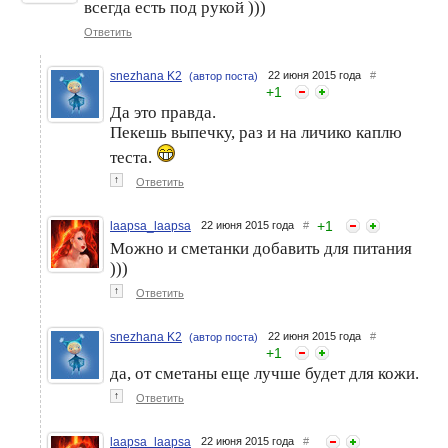
всегда есть под рукой )))
Ответить
snezhana K2
22 июня 2015 года
#
(автор поста)
+
1
Да это правда.
Пекешь выпечку, раз и на личико каплю
теста.
↑
Ответить
+
1
laapsa_laapsa
22 июня 2015 года
#
Можно и сметанки добавить для питания
)))
↑
Ответить
snezhana K2
22 июня 2015 года
#
(автор поста)
+
1
да, от сметаны еще лучше будет для кожи.
↑
Ответить
laapsa_laapsa
22 июня 2015 года
#