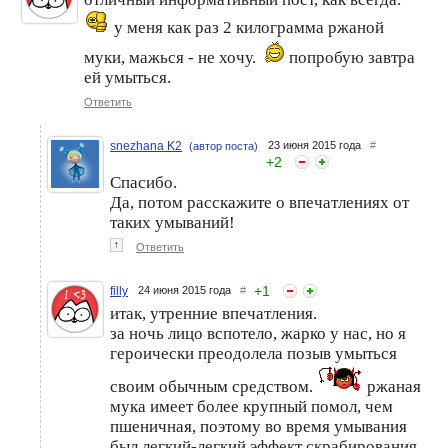
у меня как раз 2 килограмма ржаной
муки, мажься - не хочу.
попробую завтра
ей умыться.
Ответить
snezhana K2
23 июня 2015 года
#
(автор поста)
+
2
Спасибо.
Да, потом расскажите о впечатлениях от
таких умываний!
↑
Ответить
+
1
filly
24 июня 2015 года
#
итак, утренние впечатления.
за ночь лицо вспотело, жарко у нас, но я
героически преодолела позыв умыться
своим обычным средством.
ржаная
мука имеет более крупный помол, чем
пшеничная, поэтому во время умывания
был легкий-легкий эффект скрабирования