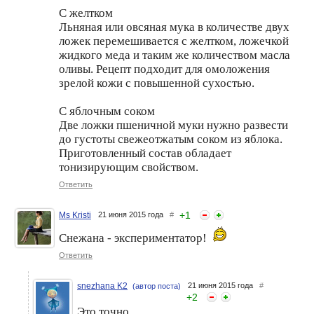
С желтком
Льняная или овсяная мука в количестве двух
ложек перемешивается с желтком, ложечкой
жидкого меда и таким же количеством масла
оливы. Рецепт подходит для омоложения
зрелой кожи с повышенной сухостью.
С яблочным соком
Две ложки пшеничной муки нужно развести
до густоты свежеотжатым соком из яблока.
Приготовленный состав обладает
тонизирующим свойством.
Ответить
+
1
Ms Kristi
21 июня 2015 года
#
Снежана - экспериментатор!
Ответить
snezhana K2
21 июня 2015 года
#
(автор поста)
+
2
Это точно.