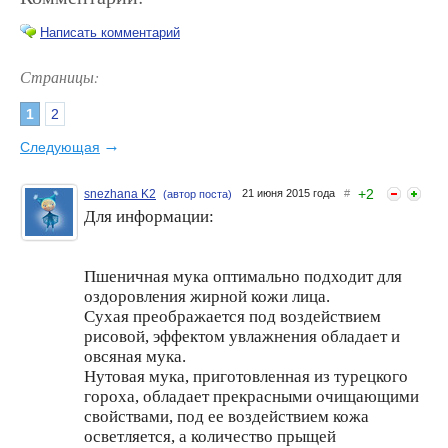
Написать комментарий
Страницы:
1
2
Очередное корейское
Набор "Молоко и мед" от
новшество: резиновые
Орифлэйм
→
Следующая
моделирующие маски
+
2
snezhana K2
21 июня 2015 года
#
(автор поста)
Для информации:
Пшеничная мука оптимально подходит для
оздоровления жирной кожи лица.
Сухая преображается под воздействием
рисовой, эффектом увлажнения обладает и
Хочу Вас познакомить с
Прекрасное мыло-скраб из
овсяная мука.
удивительным мылом из
верблюжьего молока с
верблюжьего молока.
молотыми зернами кофе
Нутовая мука, приготовленная из турецкого
гороха, обладает прекрасными очищающими
свойствами, под ее воздействием кожа
осветляется, а количество прыщей