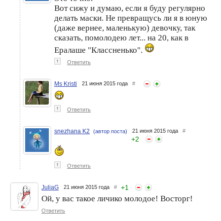
Вот сижу и думаю, если я буду регулярно
делать маски. Не превращусь ли я в юную
(даже вернее, маленькую) девочку, так
сказать, помолодею лет... на 20, как в
Ералаше "Классненько".
↑
Ответить
Ms Kristi
21 июня 2015 года
#
↑
Ответить
snezhana K2
21 июня 2015 года
#
(автор поста)
+
2
↑
Ответить
+
1
JuliaG
21 июня 2015 года
#
Ой, у вас такое личико молодое! Восторг!
Ответить