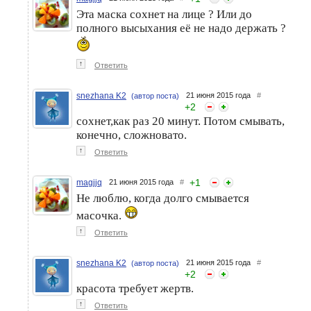
Эта маска сохнет на лице ? Или до
полного высыхания её не надо держать ?
↑
Ответить
snezhana K2
21 июня 2015 года
#
(автор поста)
+
2
сохнет,как раз 20 минут. Потом смывать,
конечно, сложновато.
↑
Ответить
+
1
magjjq
21 июня 2015 года
#
Не люблю, когда долго смывается
масочка.
↑
Ответить
snezhana K2
21 июня 2015 года
#
(автор поста)
+
2
красота требует жертв.
↑
Ответить