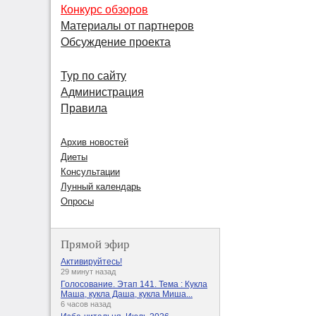
Конкурс обзоров
Материалы от партнеров
Обсуждение проекта
Тур по сайту
Администрация
Правила
Архив новостей
Диеты
Консультации
Лунный календарь
Опросы
Прямой эфир
Активируйтесь!
29 минут назад
Голосование. Этап 141. Тема : Кукла
Маша, кукла Даша, кукла Миша...
6 часов назад