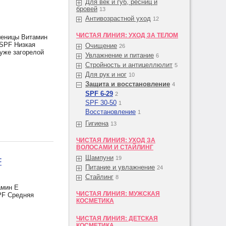
Для век и губ, ресниц и
бровей
13
Антивозрастной уход
12
ЧИСТАЯ ЛИНИЯ: УХОД ЗА ТЕЛОМ
еницы Витамин
 SPF Низкая
Очищение
26
 уже загорелой
Увлажнение и питание
6
Стройность и антицеллюлит
5
Для рук и ног
10
Защита и восстановление
4
SPF 6-29
2
SPF 30-50
1
Восстановление
1
Гигиена
13
ЧИСТАЯ ЛИНИЯ: УХОД ЗА
ВОЛОСАМИ И СТАЙЛИНГ
Шампуни
19
F
Питание и увлажнение
24
Стайлинг
8
мин Е
ЧИСТАЯ ЛИНИЯ: МУЖСКАЯ
PF Средняя
КОСМЕТИКА
ЧИСТАЯ ЛИНИЯ: ДЕТСКАЯ
КОСМЕТИКА