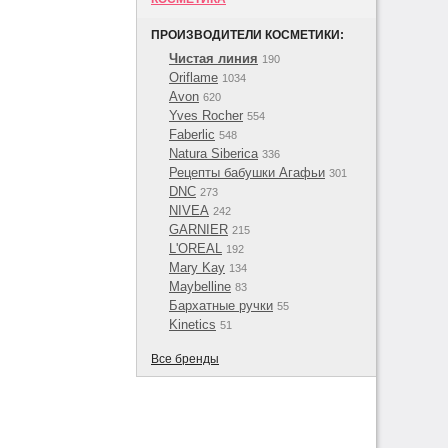
ПРОИЗВОДИТЕЛИ КОСМЕТИКИ:
Чистая линия
190
Oriflame
1034
Avon
620
Yves Rocher
554
Faberlic
548
Natura Siberica
336
Рецепты бабушки Агафьи
301
DNC
273
NIVEA
242
GARNIER
215
L'OREAL
192
Mary Kay
134
Maybelline
83
Бархатные ручки
55
Kinetics
51
Все бренды