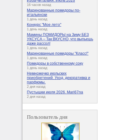
Изба-читальня. Июль 2026
16 часов назад
Маринованные помидоры по-
итальянски
1 день назад
Конкурс "Мое лето"
1 день назад
Мамины ПОМИДОРЫ на Зиму БЕЗ
УКСУСА – Так ВКУСНО, что выпьешь
даже рассол!
1 день назад
Маринованные помидоры "Класс!"
1 день назад
Помидоры в собственному соку
1 день назад
Немножечко июльских
приобретений. Уход, декоративка и
парфюмы.
2 дня назад
Пустышки июля 2026. Mari67na
2 дня назад
Пользователь дня