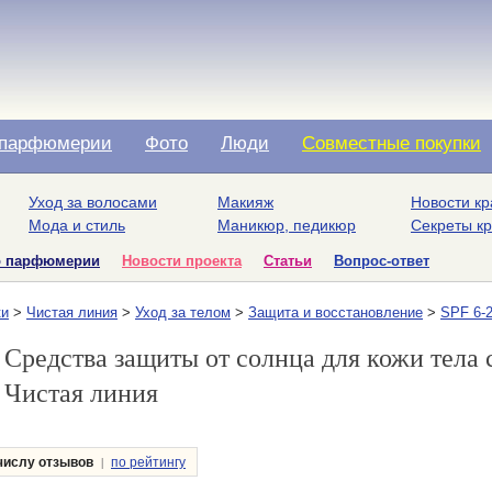
парфюмерии
Фото
Люди
Совместные покупки
Уход за волосами
Макияж
Новости кр
Мода и стиль
Маникюр, педикюр
Секреты к
о парфюмерии
Новости проекта
Статьи
Вопрос-ответ
ки
>
Чистая линия
>
Уход за телом
>
Защита и восстановление
>
SPF 6-
Средства защиты от солнца для кожи тела 
Чистая линия
|
числу отзывов
по рейтингу