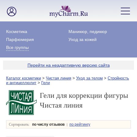
Косметика
Маникюр, педикюр
Парфюмерия
Уход за кожей
Все группы
Перейти на неадаптивную версию сайта
Каталог косметики
>
Чистая линия
>
Уход за телом
>
Стройность
и антицеллюлит
>
Гели
Гели для коррекции фигуры
Чистая линия
Сортировать:
|
по числу отзывов
по рейтингу