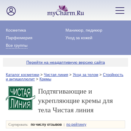
Косметика
Маникюр, педикюр
Парфюмерия
Уход за кожей
Все группы
Перейти на неадаптивную версию сайта
Каталог косметики
>
Чистая линия
>
Уход за телом
>
Стройность
и антицеллюлит
>
Кремы
Подтягивающие и
укрепляющие кремы для
тела Чистая линия
Сортировать:
|
по числу отзывов
по рейтингу