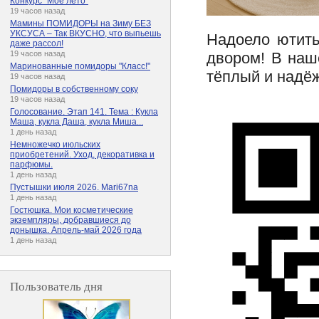
Конкурс "Мое лето"
19 часов назад
Мамины ПОМИДОРЫ на Зиму БЕЗ
УКСУСА – Так ВКУСНО, что выпьешь
Надоело ютить
даже рассол!
двором! В наш
19 часов назад
Маринованные помидоры "Класс!"
тёплый и надё
19 часов назад
Помидоры в собственному соку
19 часов назад
Голосование. Этап 141. Тема : Кукла
Маша, кукла Даша, кукла Миша...
1 день назад
Немножечко июльских
приобретений. Уход, декоративка и
парфюмы.
1 день назад
Пустышки июля 2026. Mari67na
1 день назад
Гостюшка. Мои косметические
экземпляры, добравшиеся до
донышка. Апрель-май 2026 года
1 день назад
Пользователь дня