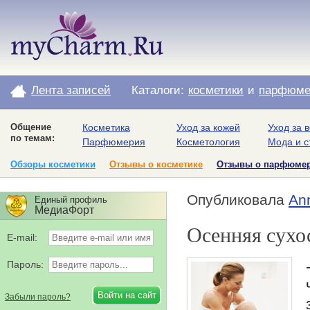
Лента записей
Каталоги:
косметики
и
парфюме
Общение
Косметика
Уход за кожей
Уход за 
по темам:
Парфюмерия
Косметология
Мода и с
Обзоры косметики
Отзывы о косметике
Отзывы о парфюме
Опубликовала
An
Единый профиль
МедиаФорт
Осенняя сухос
E-mail:
Пароль:
Забыли пароль?