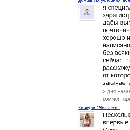
домашних условиях, пол
я специа
зарегист
дабы выр
почтение
хорошо и
написан
без всяки
сейчас, 
расскажу
от котор
закачаете
2 дня наза
комментар
Конкурс "Мое лето"
Нескольк
впервые 
Сочи...