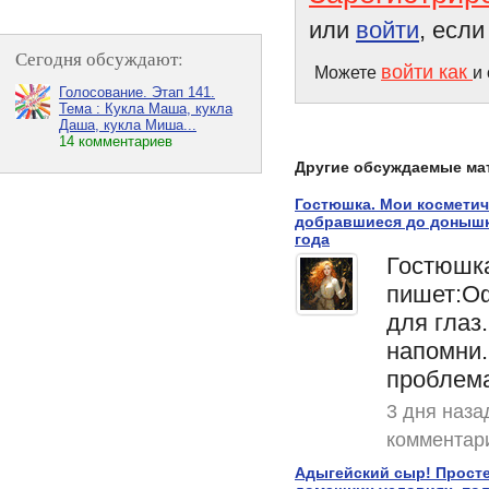
или
войти
, есл
Сегодня обсуждают:
войти как
Можете
и
Голосование. Этап 141.
Тема : Кукла Маша, кукла
Даша, кукла Миша...
14 комментариев
Другие обсуждаемые ма
Гостюшка. Мои косметич
добравшиеся до донышк
года
Гостюшк
пишет:О
для глаз
напомни.
проблема
3 дня наза
комментар
Адыгейский сыр! Прост