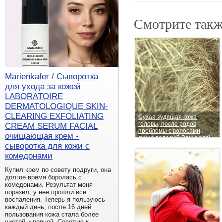
Смотрите такж
Marienkafer / Сыворотка
для ухода за кожей
LABORATOIRE
DERMATOLOGIQUE SKIN-
CLEARING EXFOLIATING
Сухая зудящая кожа
головы, после родов
CREAM SERUM FACIAL
проблемы с волосами,
очищающая крем -
сухие волосы? Вам сюда!
Скорей!
сыворотка для кожи с
комедонами
Купил крем по совету подруги, она
долгое время боролась с
комедонами. Результат меня
поразил, у неё прошли все
воспаления. Теперь я пользуюсь
каждый день, после 16 дней
пользования кожа стала более
чистой и ровной. Советую к