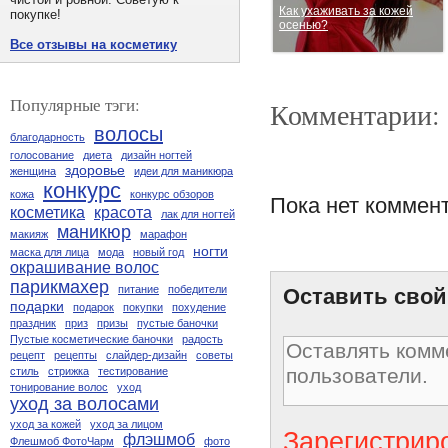
Как ухаживать за кожей
покупке!
осенью?
Все отзывы на косметику
Популярные тэги:
Комментарии:
волосы
благодарность
голосование
диета
дизайн ногтей
здоровье
женщина
идеи для маникюра
конкурс
кожа
конкурс обзоров
Пока нет коммен
косметика
красота
лак для ногтей
маникюр
Осенний уход за кожей.
макияж
марафон
Эффективный минимум
ногти
маска для лица
мода
новый год
окрашивание волос
парикмахер
питание
победители
Оставить свой
подарки
подарок
покупки
похудение
праздник
приз
призы
пустые баночки
Пустые косметические баночки
радость
рецепт
рецепты
слайдер-дизайн
советы
стиль
стрижка
тестирование
тонирование волос
уход
уход за волосами
уход за кожей
уход за лицом
Зарегистрир
флэшмоб
Флешмоб ФотоЧарм
фото