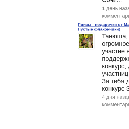
1 день наз
комментар
Призы - подарочки от Ма
Пустые флакончики)
Танюша, 
огромное
участие 
поддержк
конкурс, 
участниц
За тебя 
конкурс З
4 дня наза
комментар