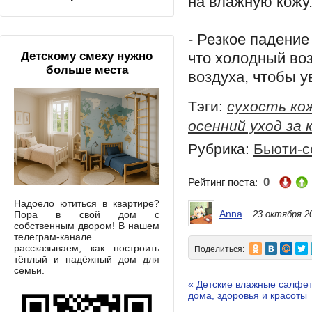
на влажную кожу
- Резкое падение
что холодный воз
Детскому смеху нужно
больше места
воздуха, чтобы у
Тэги:
сухость ко
осенний уход за 
Рубрика:
Бьюти-с
0
Рейтинг поста:
Надоело ютиться в квартире?
Anna
Пора в свой дом с
23 октября 2
собственным двором! В нашем
телеграм-канале
рассказываем, как построить
Поделиться:
тёплый и надёжный дом для
семьи.
« Детские влажные салфет
дома, здоровья и красоты