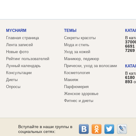
MYCHARM
ТЕМЫ
КАТА
В кат
Главная страница
Секреты красоты
3700
Лента записей
Мода и стиль
6691
7269
Новые фото
Уход за кожей
Рейтинг пользователей
Маникюр, педикюр
Лунный календарь
Прически, уход за волосами
КАТА
Консультации
Косметология
В ка
6180
Диеты
Макияж
893
о
Опросы
Парфюмерия
Женское здоровье
Фитнес и диеты
Вступайте в наши группы в
социальных сетях: