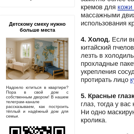
кремов для
кожи 
массажными движ
использования к
Детскому смеху нужно
больше места
4. Холод.
Если в
китайский пчелов
лезть в холодил
прохладные пакет
укрепления сосу
протирать лицо
к
Надоело ютиться в квартире?
Пора в свой дом с
5. Красные глаз
собственным двором! В нашем
телеграм-канале
глаз, тогда у ва
рассказываем, как построить
Ни одно маскирую
тёплый и надёжный дом для
семьи.
кролика.