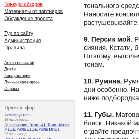
Конкурс обзоров
тонального средс
Материалы от партнеров
Наносите консил
Обсуждение проекта
растушевывайте.
Тур по сайту
9. Персик мой.
Р
Администрация
сияния. Кстати, 
Правила
Поэтому, выполн
Архив новостей
тонам.
Диеты
Консультации
10. Румяна.
Румя
Лунный календарь
дни особенно. На
Опросы
ниже подбородка
Прямой эфир
11. Губы.
Матовос
Активируйтесь!
16 часов назад
блеск. Никакой м
Голосование. Этап 141. Тема : Кукла
Маша, кукла Даша, кукла Миша...
отдайте предпочт
22 часа назад