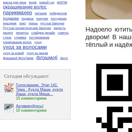
ногти
маска для лица
мода
новый год
окрашивание волос
парикмахер
питание
победители
подарки
подарок
покупки
похудение
праздник
приз
призы
пустые баночки
Надоело ютить
Пустые косметические баночки
радость
рецепт
рецепты
слайдер-дизайн
советы
двором! В наш
стиль
стрижка
тестирование
тонирование волос
уход
тёплый и надё
уход за волосами
уход за кожей
уход за лицом
флэшмоб
Флешмоб ФотоЧарм
фото
Сегодня обсуждают:
Голосование. Этап 141.
Тема : Кукла Маша, кукла
Даша, кукла Миша...
15 комментариев
Активируйтесь!
10 комментариев