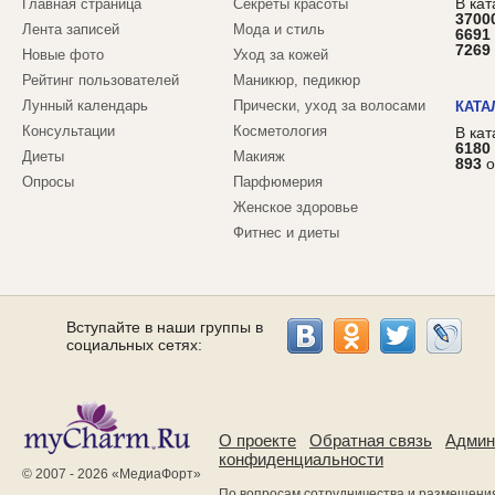
В кат
Главная страница
Секреты красоты
3700
Лента записей
Мода и стиль
6691
7269
Новые фото
Уход за кожей
Рейтинг пользователей
Маникюр, педикюр
Лунный календарь
Прически, уход за волосами
КАТА
Консультации
Косметология
В ка
6180
Диеты
Макияж
893
о
Опросы
Парфюмерия
Женское здоровье
Фитнес и диеты
Вступайте в наши группы в
социальных сетях:
О проекте
Обратная связь
Админ
конфиденциальности
© 2007 - 2026 «
МедиаФорт
»
По вопросам сотрудничества и размещени