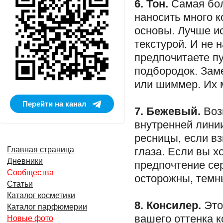
6. Тон.
Самая бол
наносить много к
основы. Лучше и
текстурой. И не 
предпочитаете пуд
подбородок. Заме
или шиммер. Их м
Перейти на канал
7. Бежевый.
Воз
внутренней линии
ресницы, если вз
глаза. Если вы х
Главная страница
Дневники
предпочтение сер
Сообщества
осторожны, темны
Статьи
Каталог косметики
8. Консилер.
Это
Каталог парфюмерии
вашего оттенка к
Новые фото