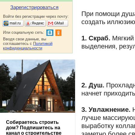
Зарегистрироваться
При помощи душа
Войти без регистрации через почту:
создать иллюзию
mail.ru
Яндекс
GMail
Или социальную сеть:
1. Скраб.
Мягки
Вводя свои данные, вы
соглашаетесь с
Политикой
выделения, резул
конфиденциальности
2. Душ.
Прохлад
начнет приходить
3. Увлажнение.
лучше массирую
Собираетесь строить
выработку коллаг
дом? Подпишитесь на
заметно более св
канал о строительстве