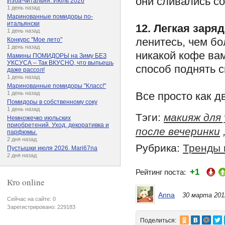
они сливались со
Изба-читальня. Июль 2026
1 день назад
Маринованные помидоры по-
итальянски
12. Легкая заряд
1 день назад
ленитесь, чем бо
Конкурс "Мое лето"
1 день назад
никакой кофе вам
Мамины ПОМИДОРЫ на Зиму БЕЗ
УКСУСА – Так ВКУСНО, что выпьешь
способ поднять 
даже рассол!
1 день назад
Маринованные помидоры "Класс!"
Все просто как д
1 день назад
Помидоры в собственному соку
1 день назад
Тэги:
макияж для
Немножечко июльских
приобретений. Уход, декоративка и
после вечеринки
парфюмы.
2 дня назад
Рубрика:
Тренды 
Пустышки июля 2026. Mari67na
2 дня назад
+1
Рейтинг поста:
Кто online
Anna
30 марта 201
Сейчас на сайте: 0
Зарегистрировано: 229183
Поделиться: