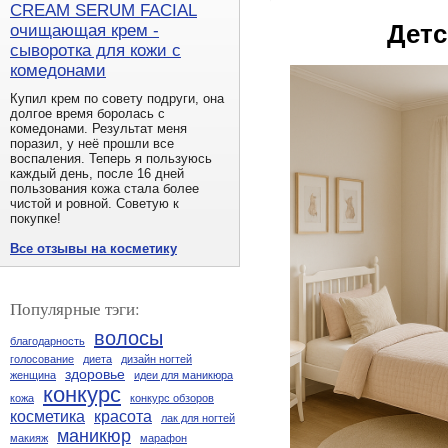
CREAM SERUM FACIAL
Детс
очищающая крем -
сыворотка для кожи с
комедонами
Купил крем по совету подруги, она
долгое время боролась с
комедонами. Результат меня
поразил, у неё прошли все
воспаления. Теперь я пользуюсь
каждый день, после 16 дней
пользования кожа стала более
чистой и ровной. Советую к
покупке!
Все отзывы на косметику
Популярные тэги:
волосы
благодарность
голосование
диета
дизайн ногтей
здоровье
женщина
идеи для маникюра
конкурс
кожа
конкурс обзоров
косметика
красота
лак для ногтей
маникюр
макияж
марафон