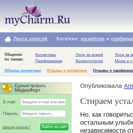
Лента записей
Каталоги:
косметики
и
парфюме
Общение
Косметика
Уход за кожей
Уход за 
по темам:
Парфюмерия
Косметология
Мода и с
Обзоры косметики
Отзывы о косметике
Отзывы о парфюме
Опубликовала
An
Единый профиль
МедиаФорт
Стираем уста
E-mail:
Но, как говорить
Пароль:
остальным улыбки
Забыли пароль?
независимости от