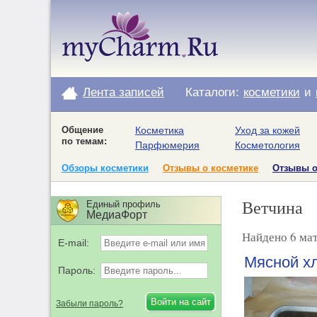
Лента записей
Каталоги:
косметики
и
Общение
Косметика
Уход за кожей
по темам:
Парфюмерия
Косметология
Обзоры косметики
Отзывы о косметике
Отзывы 
Ветчина
Единый профиль
МедиаФорт
Найдено 6 мат
E-mail:
Мясной х
Пароль:
Забыли пароль?