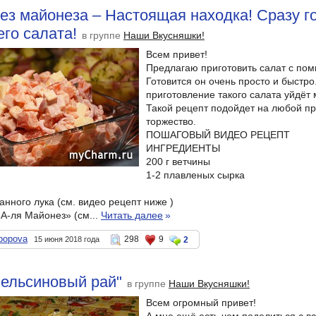
ез майонеза – Настоящая находка! Сразу г
го салата!
в группе
Наши Вкусняшки!
Всем привет!
Предлагаю приготовить салат с по
Готовится он очень просто и быстро
приготовление такого салата уйдёт
Такой рецепт подойдет на любой пр
торжество.
ПОШАГОВЫЙ ВИДЕО РЕЦЕПТ
ИНГРЕДИЕНТЫ
200 г ветчины
1-2 плавленых сырка
анного лука (см. видео рецепт ниже )
 «А-ля Майонез» (см...
Читать далее
»
popova
298
9
15 июня 2018 года
2
пельсиновый рай"
в группе
Наши Вкусняшки!
Всем огромный привет!