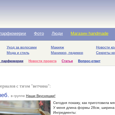
парфюмерии
Фото
Люди
Магазин handmade
Уход за волосами
Макияж
Новости кр
Мода и стиль
Маникюр, педикюр
Секреты к
о парфюмерии
Новости проекта
Статьи
Вопрос-ответ
ериалов с тэгом "ветчина":
леб.
в группе
Наши Вкусняшки!
Сегодня покажу, как приготовила м
У меня длина формы 28см, ширина
Ингредиенты: