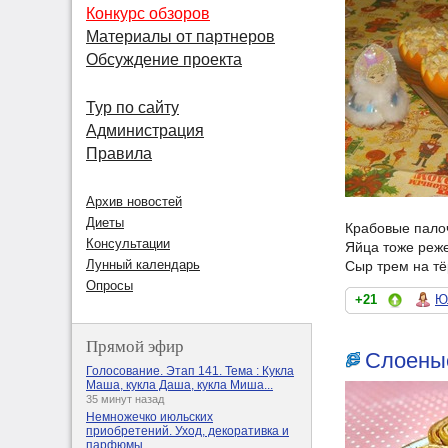
Конкурс обзоров
Материалы от партнеров
Обсуждение проекта
Тур по сайту
Администрация
Правила
Архив новостей
Диеты
Крабовые пало
Консультации
Яйца тоже реж
Лунный календарь
Сыр трем на тё
Опросы
+21
Ю
Прямой эфир
Слоеные
Голосование. Этап 141. Тема : Кукла
Маша, кукла Даша, кукла Миша...
35 минут назад
Немножечко июльских
приобретений. Уход, декоративка и
парфюмы.