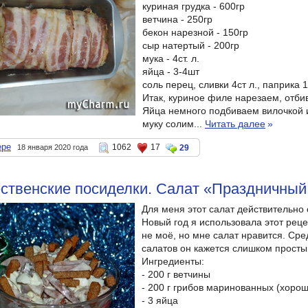
куриная грудка - 600гр
ветчина - 250гр
бекон нарезной - 150гр
сыр натертый - 200гр
мука - 4ст. л.
яйца - 3-4шт
соль перец, сливки 4ст л., паприка 1
Итак, куриное филе нарезаем, отби
Яйца немного подбиваем вилочкой 
муку солим...
Читать далее
»
epe
1062
17
18 января 2020 года
29
ественские посиделки. Салат «Праздничны
Для меня этот салат действительно
Новый год я использовала этот рец
не моё, но мне салат нравится. Ср
салатов он кажется слишком простым
Ингредиенты:
- 200 г ветчины
- 200 г грибов маринованных (хорош
- 3 яйца