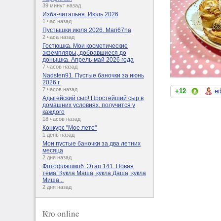
39 минут назад
Изба-читальня. Июль 2026
1 час назад
Пустышки июля 2026. Mari67na
2 часа назад
Гостюшка. Мои косметические
экземпляры, добравшиеся до
донышка. Апрель-май 2026 года
7 часов назад
Nadsten91. Пустые баночки за июнь
2026 г.
7 часов назад
+12
ed
Адыгейский сыр! Простейший сыр в
домашних условиях, получится у
каждого
18 часов назад
Конкурс "Мое лето"
1 день назад
Мои пустые баночки за два летних
месяца
2 дня назад
Фотофлэшмоб. Этап 141. Новая
тема: Кукла Маша, кукла Даша, кукла
Миша...
2 дня назад
Кто online