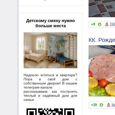
Детскому смеху нужно
+9
TA
больше места
КК. Рожде
Надоело ютиться в квартире?
Пора в свой дом с
собственным двором! В нашем
телеграм-канале
рассказываем, как построить
тёплый и надёжный дом для
семьи.
+19
N