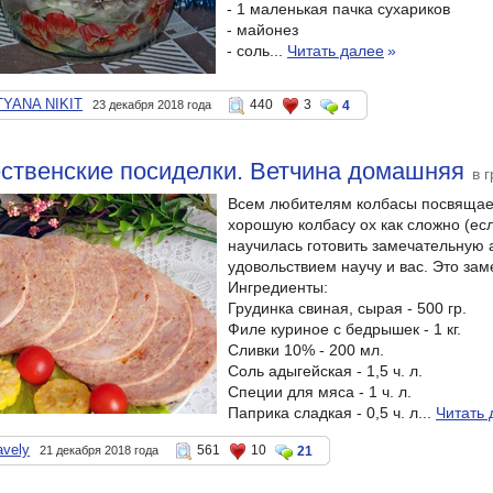
- 1 маленькая пачка сухариков
- майонез
- соль...
Читать далее
»
TYANA NIKIT
440
3
23 декабря 2018 года
4
ственские посиделки. Ветчина домашняя
в 
Всем любителям колбасы посвящаетс
хорошую колбасу ох как сложно (ес
научилась готовить замечательную 
удовольствием научу и вас. Это за
Ингредиенты:
Грудинка свиная, сырая - 500 гр.
Филе куриное с бедрышек - 1 кг.
Сливки 10% - 200 мл.
Соль адыгейская - 1,5 ч. л.
Специи для мяса - 1 ч. л.
Паприка сладкая - 0,5 ч. л...
Читать 
avely
561
10
21 декабря 2018 года
21