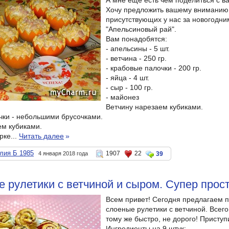
А мне ещё есть чем поделиться с в
Хочу предложить вашему вниманию с
присутствующих у нас за новогодним
"Апельсиновый рай".
Вам понадобятся:
- апельсины - 5 шт.
- ветчина - 250 гр.
- крабовые палочки - 200 гр.
- яйца - 4 шт.
- сыр - 100 гр.
- майонез
Ветчину нарезаем кубиками.
чки - небольшими брусочками.
ем кубиками.
рке...
Читать далее
»
лия Б 1985
1907
22
4 января 2018 года
39
 рулетики с ветчиной и сыром. Супер прост
Всем привет! Сегодня предлагаем п
слоеные рулетики с ветчиной. Всего
тому же быстро, не дорого! Приступ
Ингредиенты на 9 штук: