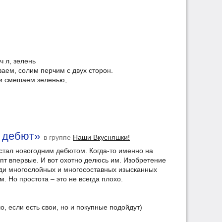
ч л, зелень
ваем, солим перчим с двух сторон.
и смешаем зеленью,
й дебют»
в группе
Наши Вкусняшки!
 стал новогодним дебютом. Когда-то именно на
епт впервые. И вот охотно делюсь им. Изобретение
еди многослойных и многосоставных изысканных
. Но простота – это не всегда плохо.
о, если есть свои, но и покупные подойдут)