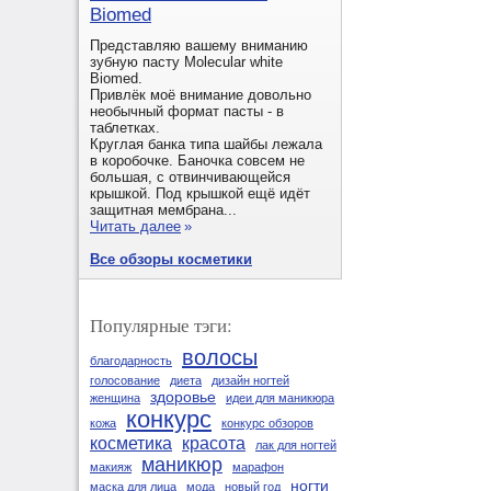
Biomed
Представляю вашему вниманию
зубную пасту Molecular white
Biomed.
Привлёк моё внимание довольно
необычный формат пасты - в
таблетках.
Круглая банка типа шайбы лежала
в коробочке. Баночка совсем не
большая, с отвинчивающейся
крышкой. Под крышкой ещё идёт
защитная мембрана...
Читать далее
»
Все обзоры косметики
Популярные тэги:
волосы
благодарность
голосование
диета
дизайн ногтей
здоровье
женщина
идеи для маникюра
конкурс
кожа
конкурс обзоров
косметика
красота
лак для ногтей
маникюр
макияж
марафон
ногти
маска для лица
мода
новый год