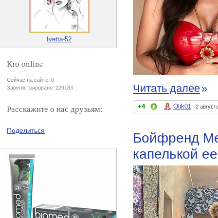
Ivetta-52
Кто online
Сейчас на сайте: 0
Читать далее
»
Зарегистрировано: 229183
+4
Olik01
Расскажите о нас друзьям:
2 август
Поделиться
Бойфренд Ме
капелькой ее