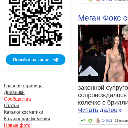
Меган Фокс 
Перейти на канал
Главная страница
законной супруг
Дневники
сопровождалось 
Сообщества
колечко с брилли
Статьи
Читать далее
»
Каталог косметики
Каталог парфюмерии
+7
Olik01
15 январ
Новые фото