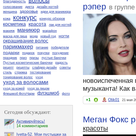
волосы
благодарность
рэпер
в групп
голосование
диета
дизайн ногтей
здоровье
женщина
идеи для маникюра
конкурс
кожа
конкурс обзоров
косметика
красота
лак для ногтей
маникюр
макияж
марафон
ногти
маска для лица
мода
новый год
окрашивание волос
парикмахер
питание
победители
подарки
подарок
покупки
похудение
праздник
приз
призы
пустые баночки
Пустые косметические баночки
радость
рецепт
рецепты
слайдер-дизайн
советы
стиль
стрижка
тестирование
тонирование волос
уход
новоиспеченная 
уход за волосами
музыканта! Как 
уход за кожей
уход за лицом
флэшмоб
Флешмоб ФотоЧарм
фото
+1
Olik01
21 мая 2
Сегодня обсуждают:
Меган Фокс 
Активируйтесь!
14 комментариев
красоты
Ivetta-52. Мои пустышки за