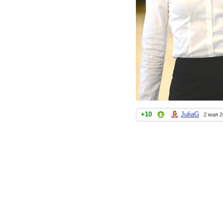
+10
JuliaG
2 мая 2