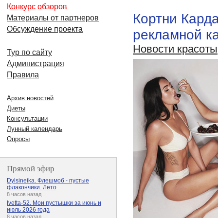
Конкурс обзоров
Кортни Карда
Материалы от партнеров
Обсуждение проекта
рекламной к
Новости красоты
Тур по сайту
Администрация
Правила
Архив новостей
Диеты
Консультации
Лунный календарь
Опросы
Прямой эфир
Dylsineika. Флешмоб - пустые
флакончики. Лето
8 часов назад
Ivetta-52. Мои пустышки за июнь и
июль 2026 года
8 часов назад