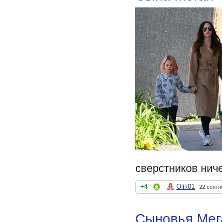
сверстников ниче
+4
Olik01
22 сентя
Сыновья Мега