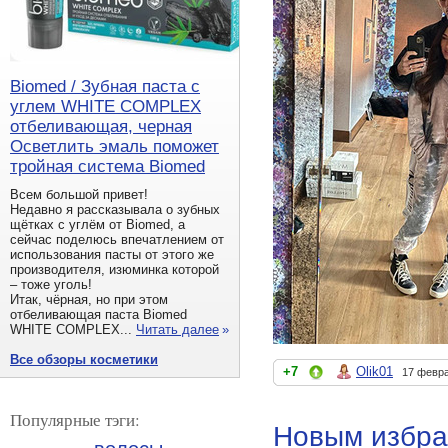
Biomed / Зубная паста с
углем WHITE COMPLEX
отбеливающая, черная
Осветлить эмаль поможет
тройная система Biomed
Всем большой привет!
Недавно я рассказывала о зубных
щётках с углём от Biomed, а
сейчас поделюсь впечатлением от
использования пасты от этого же
производителя, изюминка которой
– тоже уголь!
Итак, чёрная, но при этом
отбеливающая паста Biomed
WHITE COMPLEX...
Читать далее
»
Все обзоры косметики
+7
Olik01
17 февра
Популярные тэги:
Новым избра