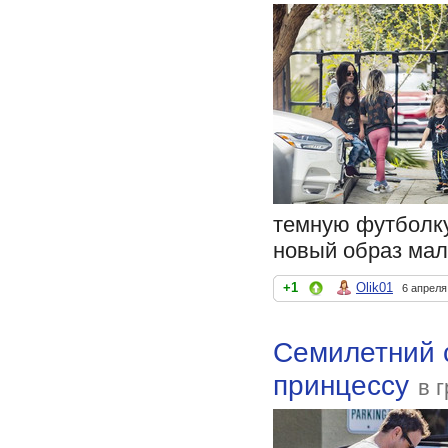
темную футболку
новый образ мал
+1
Olik01
6 апреля
Семилетний 
принцессу
в 