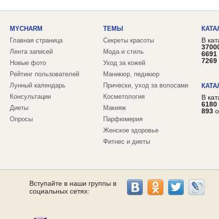
MYCHARM
ТЕМЫ
КАТА
В кат
Главная страница
Секреты красоты
3700
Лента записей
Мода и стиль
6691
7269
Новые фото
Уход за кожей
Рейтинг пользователей
Маникюр, педикюр
Лунный календарь
Прически, уход за волосами
КАТА
Консультации
Косметология
В ка
6180
Диеты
Макияж
893
о
Опросы
Парфюмерия
Женское здоровье
Фитнес и диеты
Вступайте в наши группы в
социальных сетях: