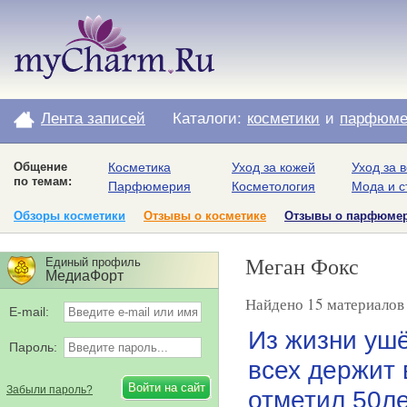
Лента записей
Каталоги:
косметики
и
парфюме
Общение
Косметика
Уход за кожей
Уход за 
по темам:
Парфюмерия
Косметология
Мода и с
Обзоры косметики
Отзывы о косметике
Отзывы о парфюме
Меган Фокс
Единый профиль
МедиаФорт
Найдено 15 материалов 
E-mail:
Из жизни уш
Пароль:
всех держит 
Забыли пароль?
отметил 50ле