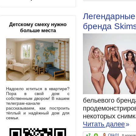
Легендарные
бренда Skim
Детскому смеху нужно
больше места
Надоело ютиться в квартире?
Пора в свой дом с
собственным двором! В нашем
бельевого бренд
телеграм-канале
продемонстрирова
рассказываем, как построить
тёплый и надёжный дом для
некоторых снимка
семьи.
Читать далее
»
+7
Olik01
8 апреля