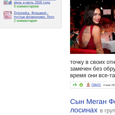
июнь и июль 2026 года
5 комментариев
Dylsineika. Флешмоб -
пустые флакончики. Лето
2 комментария
точку в своих от
замечен без обру
время они все-та
+5
Olik01
4 мая 20
Сын Меган Фо
лосинах
в гру