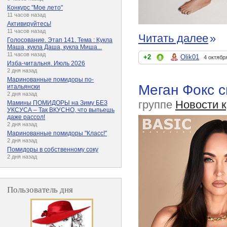
Конкурс "Мое лето"
11 часов назад
Активируйтесь!
11 часов назад
Читать далее
»
Голосование. Этап 141. Тема : Кукла
Маша, кукла Даша, кукла Миша...
11 часов назад
+2
Olik01
4 октябр
Изба-читальня. Июль 2026
2 дня назад
Маринованные помидоры по-
Меган Фокс с
итальянски
2 дня назад
группе
Новости 
Мамины ПОМИДОРЫ на Зиму БЕЗ
УКСУСА – Так ВКУСНО, что выпьешь
даже рассол!
2 дня назад
Маринованные помидоры "Класс!"
2 дня назад
Помидоры в собственному соку
2 дня назад
Пользователь дня