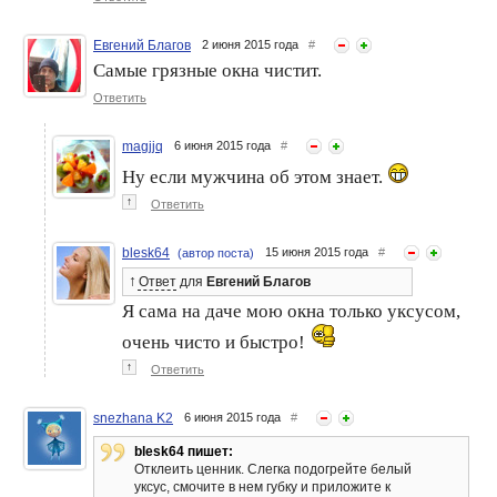
Евгений Благов
2 июня 2015 года
#
Самые грязные окна чистит.
Ответить
magjjq
6 июня 2015 года
#
Ну если мужчина об этом знает.
↑
Ответить
blesk64
15 июня 2015 года
#
(автор поста)
↑
Ответ
для
Евгений Благов
Я сама на даче мою окна только уксусом,
очень чисто и быстро!
↑
Ответить
snezhana K2
6 июня 2015 года
#
blesk64 пишет:
Отклеить ценник. Слегка подогрейте белый
уксус, смочите в нем губку и приложите к