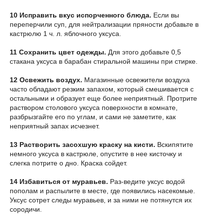
10 Исправить вкус испорченного блюда.
Если вы
переперчили суп, для нейтрализации пряности добавьте в
кастрюлю 1 ч. л. яблочного уксуса.
11 Сохранить цвет одежды.
Для этого добавьте 0,5
стакана уксуса в барабан стиральной машины при стирке.
12 Освежить воздух.
Магазинные освежители воздуха
часто обладают резким запахом, который смешивается с
остальными и образует еще более неприятный. Протрите
раствором столового уксуса поверхности в комнате,
разбрызгайте его по углам, и сами не заметите, как
неприятный запах исчезнет.
13 Растворить засохшую краску на кисти.
Вскипятите
немного уксуса в кастрюле, опустите в нее кисточку и
слегка потрите о дно. Краска сойдет.
14 Избавиться от муравьев.
Раз-ведите уксус водой
пополам и распылите в месте, где появились насекомые.
Уксус сотрет следы муравьев, и за ними не потянутся их
сородичи.