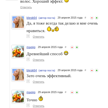
волос. Хороший эффект.
Ответить
blesk64
29 апреля 2015 года
#
(автор поста)
Да, я тоже всегда так делаю и мне очень
нравиться.
↑
Ответить
magjjq
29 апреля 2015 года
#
Древнейший способ
↑
Ответить
blesk64
29 апреля 2015 года
#
(автор поста)
Зато очень эффективный.
↑
Ответить
magjjq
29 апреля 2015 года
#
Точно
↑
Ответить