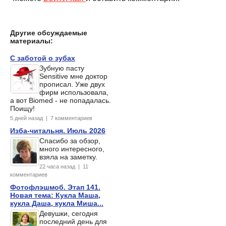
Другие обсуждаемые
материалы:
С заботой о зубах
Зубную пасту
Sensitive мне доктор
прописал. Уже двух
фирм использовала,
а вот Biomed - не попадалась.
Поищу!
5 дней назад | 7 комментариев
Изба-читальня. Июль 2026
Спасибо за обзор,
много интересного,
взяла на заметку.
22 часа назад | 11
комментариев
Фотофлэшмоб. Этап 141.
Новая тема: Кукла Маша,
кукла Даша, кукла Миша...
Девушки, сегодня
последний день для