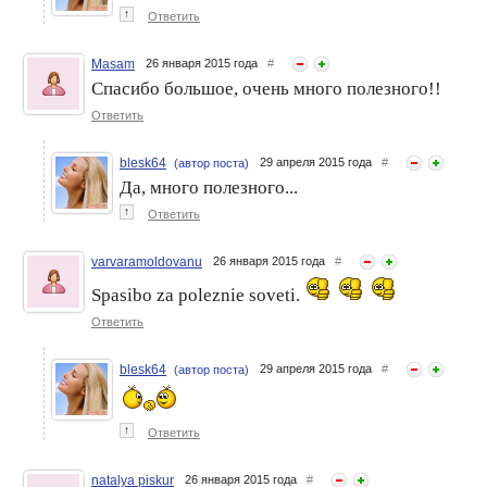
↑
Ответить
Masam
26 января 2015 года
#
Спасибо большое, очень много полезного!!
Ответить
blesk64
29 апреля 2015 года
#
(автор поста)
Да, много полезного...
↑
Ответить
varvaramoldovanu
26 января 2015 года
#
Spasibo za poleznie soveti.
Ответить
blesk64
29 апреля 2015 года
#
(автор поста)
↑
Ответить
natalya piskur
26 января 2015 года
#