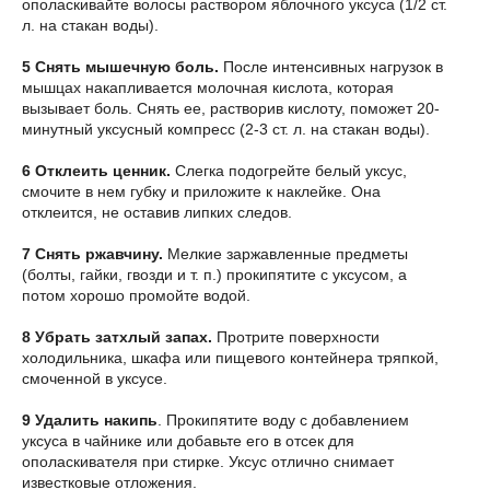
ополаскивайте волосы раствором яблочного уксуса (1/2 ст.
л. на стакан воды).
5 Снять мышечную боль.
После интенсивных нагрузок в
мышцах накапливается молочная кислота, которая
вызывает боль. Снять ее, растворив кислоту, поможет 20-
минутный уксусный компресс (2-3 ст. л. на стакан воды).
6 Отклеить ценник.
Слегка подогрейте белый уксус,
смочите в нем губку и приложите к наклейке. Она
отклеится, не оставив липких следов.
7 Снять ржавчину.
Мелкие заржавленные предметы
(болты, гайки, гвозди и т. п.) прокипятите с уксусом, а
потом хорошо промойте водой.
8 Убрать затхлый запах.
Протрите поверхности
холодильника, шкафа или пищевого контейнера тряпкой,
смоченной в уксусе.
9 Удалить накипь
. Прокипятите воду с добавлением
уксуса в чайнике или добавьте его в отсек для
ополаскивателя при стирке. Уксус отлично снимает
известковые отложения.