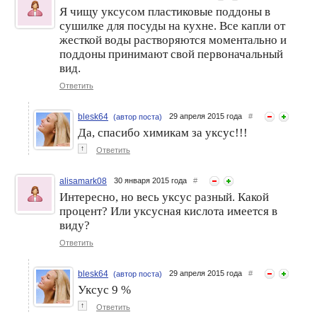
Я чищу уксусом пластиковые поддоны в
сушилке для посуды на кухне. Все капли от
жесткой воды растворяются моментально и
поддоны принимают свой первоначальный
вид.
Ответить
blesk64
29 апреля 2015 года
#
(автор поста)
Да, спасибо химикам за уксус!!!
↑
Ответить
alisamark08
30 января 2015 года
#
Интересно, но весь уксус разный. Какой
процент? Или уксусная кислота имеется в
виду?
Ответить
blesk64
29 апреля 2015 года
#
(автор поста)
Уксус 9 %
↑
Ответить