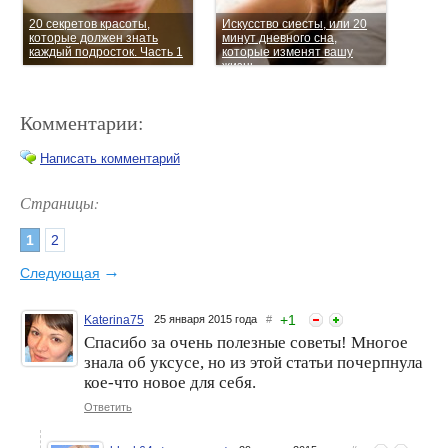
20 секретов красоты,
Искусство сиесты, или 20
которые должен знать
минут дневного сна,
каждый подросток. Часть 1
которые изменят вашу
жизнь
Комментарии:
Написать комментарий
Страницы:
1
2
"Человек, который слишком
Очищающее молочко – как
мало знал", или Меньше
его применять?
→
Следующая
знаешь - крепче спишь:)
+
1
Katerina75
25 января 2015 года
#
Спасибо за очень полезные советы! Многое
знала об уксусе, но из этой статьи почерпнула
кое-что новое для себя.
Ответить