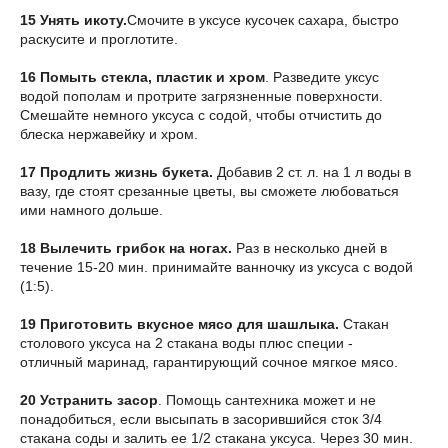
15 Унять икоту.
Смочите в уксусе кусочек сахара, быстро
раскусите и проглотите.
16 Помыть стекла, пластик и хром
. Разведите уксус
водой пополам и протрите загрязненные поверхности.
Смешайте немного уксуса с содой, чтобы отчистить до
блеска нержавейку и хром.
17 Продлить жизнь букета.
Добавив 2 ст. л. на 1 л воды в
вазу, где стоят срезанные цветы, вы сможете любоваться
ими намного дольше.
18 Вылечить грибок на ногах.
Раз в несколько дней в
течение 15-20 мин. принимайте ванночку из уксуса с водой
(1:5).
19 Приготовить вкусное мясо для шашлыка.
Стакан
столового уксуса на 2 стакана воды плюс специи -
отличный маринад, гарантирующий сочное мягкое мясо.
20 Устранить засор
. Помощь сантехника может и не
понадобиться, если высыпать в засорившийся сток 3/4
стакана соды и залить ее 1/2 стакана уксуса. Через 30 мин.