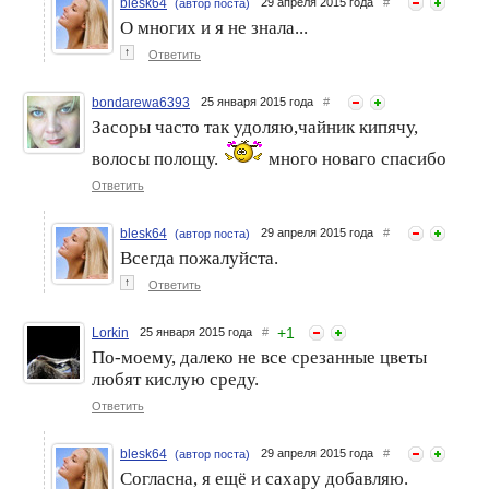
blesk64
29 апреля 2015 года
#
(автор поста)
10 бьюти-вещей, которые
Уходовые средства DEFY
О многих и я не знала...
реально опасны
для мужчин, которые
↑
лучше применять в паре
Ответить
bondarewa6393
25 января 2015 года
#
Засоры часто так удоляю,чайник кипячу,
волосы полощу.
много новаго спасибо
Ответить
blesk64
29 апреля 2015 года
#
(автор поста)
Всегда пожалуйста.
↑
Ответить
+
1
Lorkin
25 января 2015 года
#
По-моему, далеко не все срезанные цветы
любят кислую среду.
Ответить
blesk64
29 апреля 2015 года
#
(автор поста)
Согласна, я ещё и сахару добавляю.