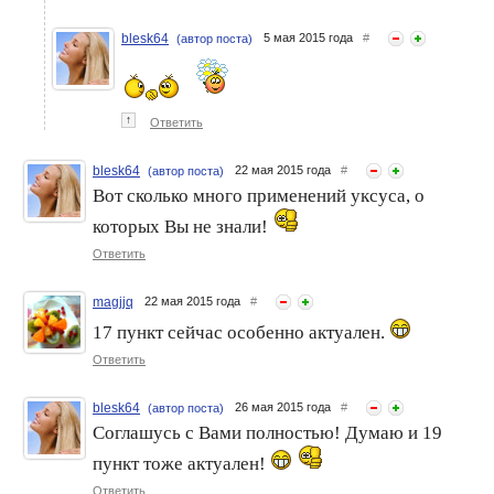
blesk64
5 мая 2015 года
#
(автор поста)
↑
Ответить
blesk64
22 мая 2015 года
#
(автор поста)
Вот сколько много применений уксуса, о
которых Вы не знали!
Ответить
magjjq
22 мая 2015 года
#
17 пункт сейчас особенно актуален.
Ответить
blesk64
26 мая 2015 года
#
(автор поста)
Соглашусь с Вами полностью! Думаю и 19
пункт тоже актуален!
Ответить