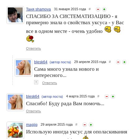
Таня shamova
31 января 2015 года
#
СПАСИБО ЗА СИСТЕМАТИЗАЦИЮ - я
примерно знала о свойствах уксуса - у Вас
все в одном месте - очень удобно
Ответить
blesk64
29 апреля 2015 года
#
(автор поста)
Сама много узнала нового и
интересного...
↑
Ответить
blesk64
4 марта 2015 года
#
(автор поста)
Спасибо! Буду рада Вам помочь...
Ответить
magjjq
29 апреля 2015 года
#
Использую иногда уксус для ополаскивания