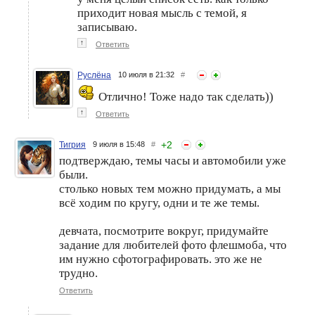
приходит новая мысль с темой, я
записываю.
↑
Ответить
Руслёна
10 июля в 21:32
#
Отлично! Тоже надо так сделать))
↑
Ответить
+
2
Тигрия
9 июля в 15:48
#
подтверждаю, темы часы и автомобили уже
были.
столько новых тем можно придумать, а мы
всё ходим по кругу, одни и те же темы.
девчата, посмотрите вокруг, придумайте
задание для любителей фото флешмоба, что
им нужно сфотографировать. это же не
трудно.
Ответить