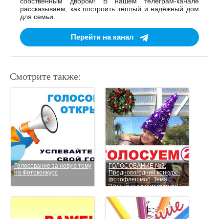
собственным двором! В нашем телеграм-канале
рассказываем, как построить тёплый и надёжный дом
для семьи.
Перейти на канал
Смотрите также:
Голосование за новую тему
ГОЛОСОВАНИЕ №2.
на Фотоконкурс
Предновогодний конкурс-
фотофлешмоб. Тема
"Новый год к нам мчится! "