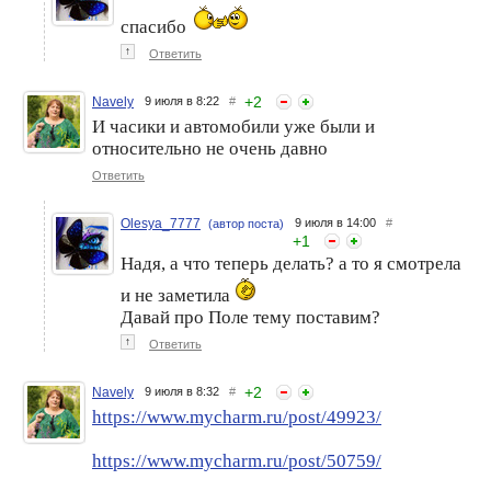
спасибо
↑
Ответить
+
2
Navely
9 июля в 8:22
#
ГОЛОСОВАНИЕ 23-24-25
Фотофлешмоб 87 этап.
И часики и автомобили уже были и
мая. Тема "Горы, скалы,
Новая тема "Ретро".
относительно не очень давно
холмы". Фотофлешмоб 56
Голосование
этап. №1
Ответить
Olesya_7777
9 июля в 14:00
#
(автор поста)
+
1
Надя, а что теперь делать? а то я смотрела
и не заметила
Давай про Поле тему поставим?
↑
Ответить
+
2
Navely
9 июля в 8:32
#
https://www.mycharm.ru/post/49923/
https://www.mycharm.ru/post/50759/