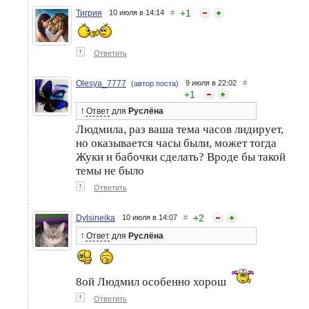
+
1
Тигрия
10 июля в 14:14
#
↑
Ответить
Olesya_7777
9 июля в 22:02
#
(автор поста)
+
1
↑
Ответ
для
Руслёна
Людмила, раз ваша тема часов лидирует,
но оказывается часы были, может тогда
Жуки и бабочки сделать? Вроде бы такой
темы не было
↑
Ответить
+
2
Dylsineika
10 июля в 14:07
#
↑
Ответ
для
Руслёна
8ой Людмил особенно хорош
↑
Ответить