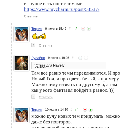
в группе есть пост с темами
https://www.mycharm.ru/post/53537/
Ответить
+
2
Тигрия
9 июля в 15:49
#
↑
Ответить
Руслёна
9 июля в 19:05
#
↑
Ответ
для
Navely
Там всё равно темы перекликаются. И про
Новый Год, и про цвет - белый, к примеру.
Можно тему назвать по другому и, а там
как у кого фантазия пойдёт в разнос. )))
↑
Ответить
+
1
Тигрия
10 июля в 14:10
#
можно кучу новых тем придумать, можно
даже без повторов.
у меня целый список есть. как только