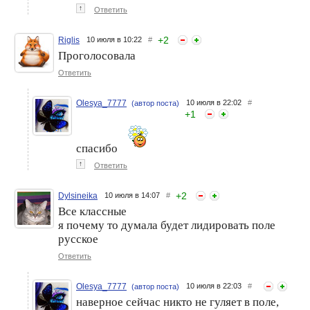
↑
Ответить
+
2
Riglis
10 июля в 10:22
#
Проголосовала
Ответить
Olesya_7777
10 июля в 22:02
#
(автор поста)
+
1
спасибо
↑
Ответить
+
2
Dylsineika
10 июля в 14:07
#
Все классные
я почему то думала будет лидировать поле
русское
Ответить
Olesya_7777
10 июля в 22:03
#
(автор поста)
наверное сейчас никто не гуляет в поле,