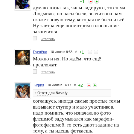
+
1
думаю тогда так, часы лидируют, это тема
Людмилы, но часы были, значит она нам
скажет новую тему, которая не была и всё.
Ну завтра еще посмотрим голосование
закончится
↑
Ответить
+
1
Руслёна
10 июля в 9:53
#
Можно и их. Но ждём, что ещё
предложат.
↑
Ответить
+
2
Тигрия
10 июля в 14:17
#
↑
Ответ
для
Navely
соглашусь, иногда самые простые темы
вызывают ступор и мало участников.
надо помнить, что изначально фото
флешмоб задумывался как марафон-
фотофлешмоб, то есть дают задание на
тему, а ты идешь фоткаешь.