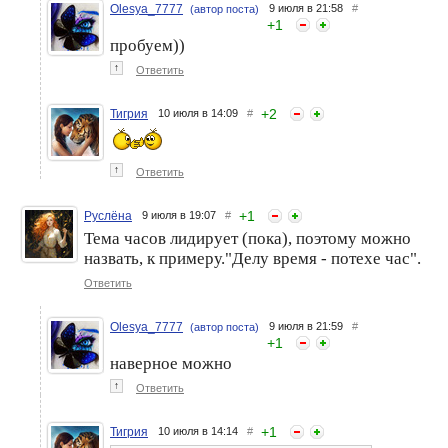
Olesya_7777
9 июля в 21:58
#
(автор поста)
+
1
пробуем))
↑
Ответить
+
2
Тигрия
10 июля в 14:09
#
↑
Ответить
+
1
Руслёна
9 июля в 19:07
#
Тема часов лидирует (пока), поэтому можно
назвать, к примеру."Делу время - потехе час".
Ответить
Olesya_7777
9 июля в 21:59
#
(автор поста)
+
1
наверное можно
↑
Ответить
+
1
Тигрия
10 июля в 14:14
#