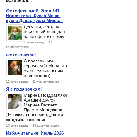
материалы:
Фотофлэшмоб. Этап 141.
Новая тема: Кукла Маша,
кукла Даша, кукла Миша...
Девушки, сегодня
последний день для
ваших фоточек, жду!
1 день назад | 17
комментариев
Фотоконкурс!
С прозрачным
корпусом.)) Меня это
очень сильно к ним
привлекало))
12 дней назад | 11 комментариев
Я с подарочком!
Марина Поздравляю!
А,нашей другой
Марине Респект!
Просто Молодчина!
Девочкия снова между вами
загадываю желание!
13 дней назад | 18 комментариев
Изба-читальня. Июль 2026