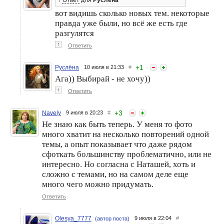
вот видишь сколько новых тем. некоторые
правда уже были, но всё же есть где
разгулятся
↑
Ответить
+
1
Руслёна
10 июля в 21:33
#
Ага)) Выбирай - не хочу))
↑
Ответить
+
3
Navely
9 июля в 20:23
#
Не знаю как быть теперь. У меня то фото
много хватит на несколько повторений одной
темы, а опыт показывает что даже рядом
сфоткать большинству проблематично, или не
интересно. Но согласна с Наташей, хоть и
сложно с темами, но на самом деле еще
много чего можно придумать.
Ответить
Olesya_7777
9 июля в 22:04
#
(автор поста)