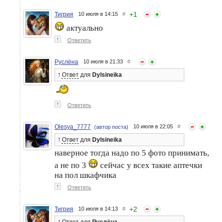
+
1
Тигрия
10 июля в 14:15
#
актуально
↑
Ответить
Руслёна
10 июля в 21:33
#
↑
Ответ
для
Dylsineika
↑
Ответить
Olesya_7777
10 июля в 22:05
#
(автор поста)
↑
Ответ
для
Dylsineika
наверное тогда надо по 5 фото принимать,
а не по 3
сейчас у всех такие аптечки
на пол шкафчика
↑
Ответить
+
2
Тигрия
10 июля в 14:13
#
↑
Ответ
для
Руслёна