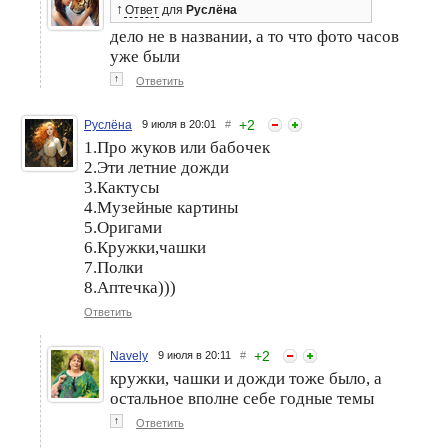
↑
Ответ
для
Руслёна
дело не в названии, а то что фото часов
уже были
↑
Ответить
+
2
Руслёна
9 июля в 20:01
#
1.Про жуков или бабочек
2.Эти летние дожди
3.Кактусы
4.Музейные картины
5.Оригами
6.Кружки,чашки
7.Полки
8.Аптечка)))
Ответить
+
2
Navely
9 июля в 20:11
#
кружки, чашки и дожди тоже было, а
остальное вполне себе годные темы
↑
Ответить