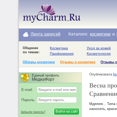
Лента записей
Каталоги:
косметики
и
Общение
Косметика
Уход за кожей
по темам:
Парфюмерия
Косметология
Обзоры косметики
Отзывы о косметике
Отзывы 
Опубликовала
hs
Единый профиль
МедиаФорт
Весна про
E-mail:
Сравнени
Пароль:
Мдяяяя... Типа
наносить, краси
Забыли пароль?