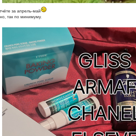
тчёте за апрель-май
но, так по минимуму.