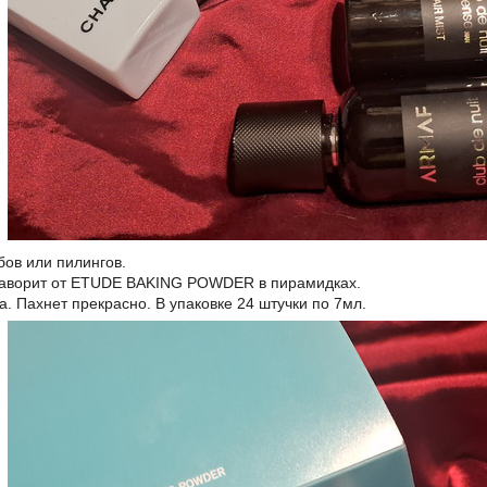
бов или пилингов.
аворит от ETUDE BAKING POWDER в пирамидках.
а. Пахнет прекрасно. В упаковке 24 штучки по 7мл.