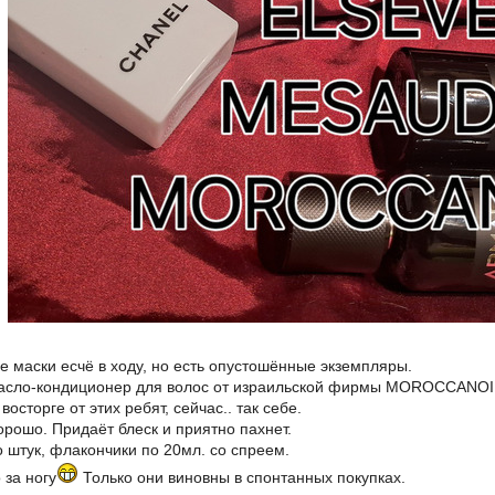
е маски есчё в ходу, но есть опустошённые экземпляры.
масло-кондиционер для волос от израильской фирмы MOROCCANOI
восторге от этих ребят, сейчас.. так себе.
орошо. Придаёт блеск и приятно пахнет.
о штук, флакончики по 20мл. со спреем.
 за ногу
Только они виновны в спонтанных покупках.