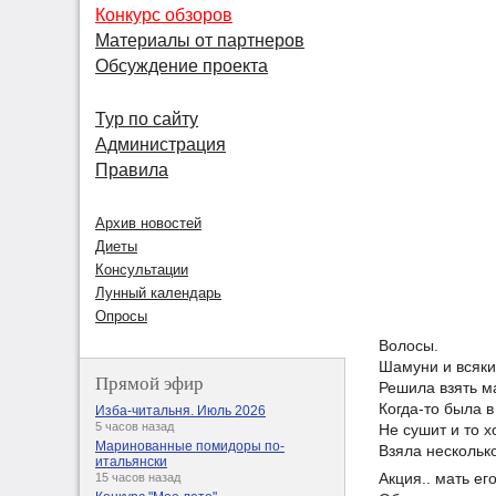
Конкурс обзоров
Материалы от партнеров
Обсуждение проекта
Тур по сайту
Администрация
Правила
Архив новостей
Диеты
Консультации
Лунный календарь
Опросы
Волосы.
Шамуни и всяки
Прямой эфир
Решила взять 
Когда-то была в 
Изба-читальня. Июль 2026
5 часов назад
Не сушит и то х
Маринованные помидоры по-
Взяла нескольк
итальянски
Акция.. мать его
15 часов назад