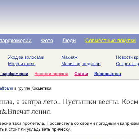
парфюмерии
Фото
Люди
Совместные покупки
Уход за волосами
Макияж
Новости кр
Мода и стиль
Маникюр, педикюр
Секреты к
о парфюмерии
Новости проекта
Статьи
Вопрос-ответ
affpann
в группе
Косметика
шла, а завтра лето.. Пустышки весны. Косме
я&Впечат ления.
 весна таки пролетела. Просвистела со своими погодными капризам
ть и стоит ли укладывать причёску.