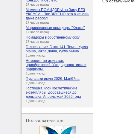
Конкурс "Мое лето"
Об остальных ч
17 часов назад
Мамины ПОМИДОРЫ на Зиму БЕЗ
УКСУСА – Так ВКУСНО, что выпьешь
даже рассол!
17 часов назад
Маринованные помидоры "Класс!"
17 часов назад
Помидоры в собственному соку
17 часов назад
Голосование. Этап 141. Тема : Кукла
Маша, кукла Даша, кукла Миша...
1 день назад
Немножечко июльских
приобретений. Уход, декоративка и
парфюмы.
1 день назад
Пустышки июля 2026. Mari67na
1 день назад
Гостюшка. Мои косметические
экземпляры, добравшиеся до
донышка. Апрель-май 2026 года
1 день назад
Пользователь дня