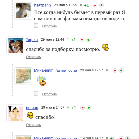
балетки. И мюли
+
1
hsaffpann
29 мая в 12:55
#
стилизованные под
домашние тапочки.
Всё,когда нибудь бывает в первый раз.Я
сама многие фильмы никогда не видела.
↑
Ответить
+
1
Тигрия
29 мая в 12:44
#
спасибо за подборку. посмотрю.
Ответить
Мина-mnm
29 мая в 12:57
#
(автор поста)
↑
Ответить
+
1
nruban
29 мая в 14:57
#
спасибо!
Ответить
+
1
Мина-mnm
1 июня в 14:37
#
(автор поста)