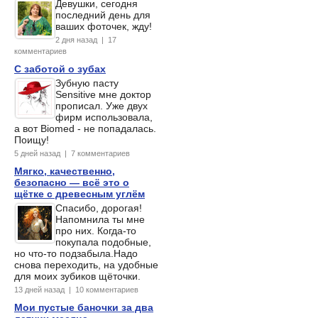
Девушки, сегодня
последний день для
ваших фоточек, жду!
2 дня назад | 17
комментариев
С заботой о зубах
Зубную пасту
Sensitive мне доктор
прописал. Уже двух
фирм использовала,
а вот Biomed - не попадалась.
Поищу!
5 дней назад | 7 комментариев
Мягко, качественно,
безопасно — всё это о
щётке с древесным углём
Спасибо, дорогая!
Напомнила ты мне
про них. Когда-то
покупала подобные,
но что-то подзабыла.Надо
снова переходить, на удобные
для моих зубиков щёточки.
13 дней назад | 10 комментариев
Мои пустые баночки за два