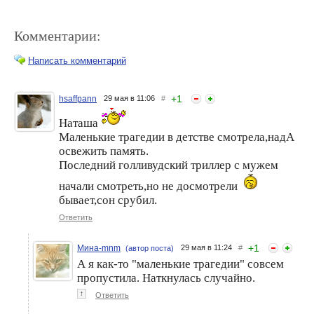
Комментарии:
Написать комментарий
+
1
hsaffpann
29 мая в 11:06
#
Наташа
Маникюр Весна-2014:
Сеть кинотеатров «КАРО»
главные идеи для
запускает новогодний
Маленькие трагедии в детстве смотрела,надА
домашнего нейл-арта
марафон подарков
освежить память.
Последний голливудский триллер с мужем
начали смотреть,но не досмотрели
бывает,сон срубил.
Ответить
+
1
Мина-mnm
29 мая в 11:24
#
(автор поста)
А я как-то "маленькие трагедии" совсем
пропустила. Наткнулась случайно.
Изба-читальня. Июнь 2026
Обувные тренды текущей
весны-лето 2024. Часть-3.
↑
Ответить
Удобные кроссовки,
сникерсы. Элегантные