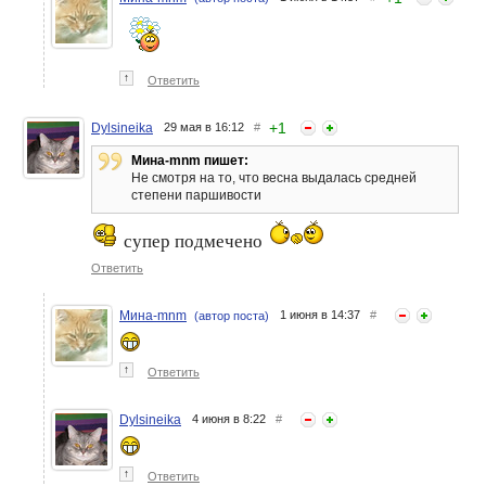
↑
Ответить
+
1
Dylsineika
29 мая в 16:12
#
Мина-mnm пишет:
Не смотря на то, что весна выдалась средней
степени паршивости
супер подмечено
Ответить
Мина-mnm
1 июня в 14:37
#
(автор поста)
↑
Ответить
Dylsineika
4 июня в 8:22
#
↑
Ответить