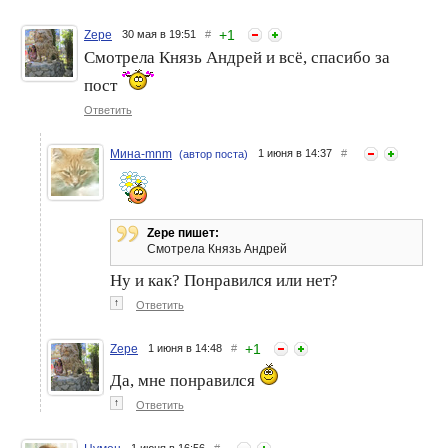
+
1
Zepe
30 мая в 19:51
#
Смотрела Князь Андрей и всё, спасибо за
пост
Ответить
Мина-mnm
1 июня в 14:37
#
(автор поста)
Zepe пишет:
Смотрела Князь Андрей
Ну и как? Понравился или нет?
↑
Ответить
+
1
Zepe
1 июня в 14:48
#
Да, мне понравился
↑
Ответить
1 июня в 16:56
#