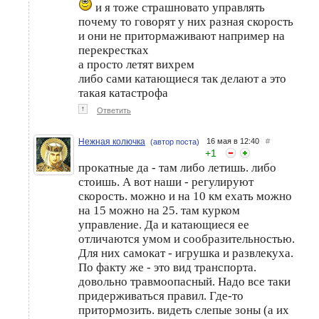
и я тоже страшновато управлять
почему то говорят у них разная скорость
и они не притормаживают например на
перекрестках
а просто летят вихрем
либо сами катающиеся так делают а это
такая катастрофа
↑
Ответить
Нежная колючка
16 мая в 12:40
#
(автор поста)
+
1
прокатные да - там либо летишь. либо
стоишь. А вот наши - регулируют
скорость. можно и на 10 км ехать можно
на 15 можно на 25. там курком
управление. Да и катающиеся ее
отличаются умом и сообразительностью.
Для них самокат - игрушка и развлекуха.
По факту же - это вид транспорта.
довольно травмоопасный. Надо все таки
придерживаться правил. Где-то
притормозить. видеть слепые зоны (а их