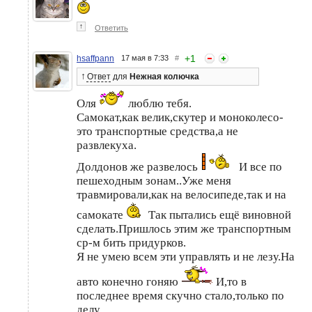
↑
Ответить
+
1
hsaffpann
17 мая в 7:33
#
↑
Ответ
для
Нежная колючка
Оля
люблю тебя.
Самокат,как велик,скутер и моноколесо-
это транспортные средства,а не
развлекуха.
Долдонов же развелось
И все по
пешеходным зонам..Уже меня
травмировали,как на велосипеде,так и на
самокате
Так пытались ещё виновной
сделать.Пришлось этим же транспортным
ср-м бить придурков.
Я не умею всем эти управлять и не лезу.На
авто конечно гоняю
И,то в
последнее время скучно стало,только по
делу.