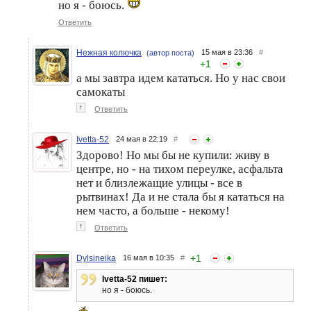
но я - боюсь.
Ответить
Нежная колючка
15 мая в 23:36
#
(автор поста)
+
1
а мы завтра идем кататься. Но у нас свои
самокаты
↑
Ответить
Ivetta-52
24 мая в 22:19
#
Здорово! Но мы бы не купили: живу в
центре, но - на тихом переулке, асфальта
нет и близлежащие улицы - все в
рытвинах! Да и не стала бы я кататься на
нем часто, а больше - некому!
↑
Ответить
+
1
Dylsineika
16 мая в 10:35
#
Ivetta-52 пишет:
но я - боюсь.