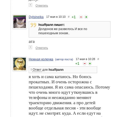
↑
Ответить
+
1
Dylsineika
17 мая в 10:10
#
hsaffpann пишет:
Долдонов же развелось И все по
пешеходным зонам..
ага
↑
Ответить
Нежная колючка
17 мая в 10:28
#
(автор поста)
+
1
↑
Ответ
для
hsaffpann
я хоть и сама катаюсь. Но боюсь
прокатных. И очень осторожна с
пешеходами. Я их сама опасаюсь. Потому
что очень много идут уткнувшись в
телефоны и неожиданно меняют
траекторию движения. а про детей
вообще отдельная песня - эти вообще
идут. не смотрят. куда. А если едут на