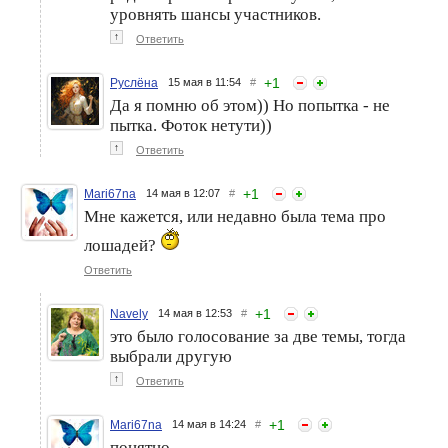
уровнять шансы участников.
↑
Ответить
+
1
Руслёна
15 мая в 11:54
#
Да я помню об этом)) Но попытка - не
пытка. Фоток нетути))
↑
Ответить
+
1
Mari67na
14 мая в 12:07
#
Мне кажется, или недавно была тема про
лошадей?
Ответить
+
1
Navely
14 мая в 12:53
#
это было голосование за две темы, тогда
выбрали другую
↑
Ответить
+
1
Mari67na
14 мая в 14:24
#
понятно