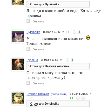
↑
Ответ
для
Dylsineika
Лошади и кони в любом виде. Хоть в виде
пряника
↑
Ответить
+
1
Dylsineika
15 мая в 11:47
#
У нас и пряников то ни каких нет
Только котики
↑
Ответить
Руслёна
15 мая в 11:55
#
↑
Ответ
для
Нежная колючка
О! тогда я могу сфоткать то, что
нагенерила к роману!
↑
Ответить
Нежная колючка
14 мая в 21:05
#
(автор поста)
+
1
↑
Ответ
для
Dylsineika