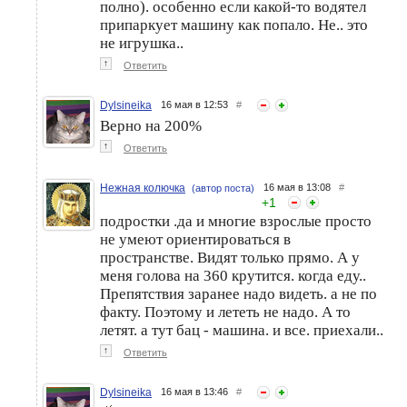
полно). особенно если какой-то водятел
припаркует машину как попало. Не.. это
не игрушка..
↑
Ответить
Dylsineika
16 мая в 12:53
#
Верно на 200%
↑
Ответить
Нежная колючка
16 мая в 13:08
#
(автор поста)
+
1
подростки .да и многие взрослые просто
не умеют ориентироваться в
пространстве. Видят только прямо. А у
меня голова на 360 крутится. когда еду..
Препятствия заранее надо видеть. а не по
факту. Поэтому и лететь не надо. А то
летят. а тут бац - машина. и все. приехали..
↑
Ответить
Dylsineika
16 мая в 13:46
#