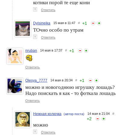
котики порой те еще кони
↑
Ответить
+
1
Dylsineika
15 мая в 11:47
#
ТОчно особо по утрам
↑
Ответить
+
1
nruban
14 мая в 17:37
#
Ответить
+
1
Olesya_7777
14 мая в 20:34
#
можно и новогоднюю игрушку лошадь?
Надо поискать я как - то фоткала лошадь
Ответить
Нежная колючка
14 мая в 21:04
#
(автор поста)
+
2
можно
↑
Ответить