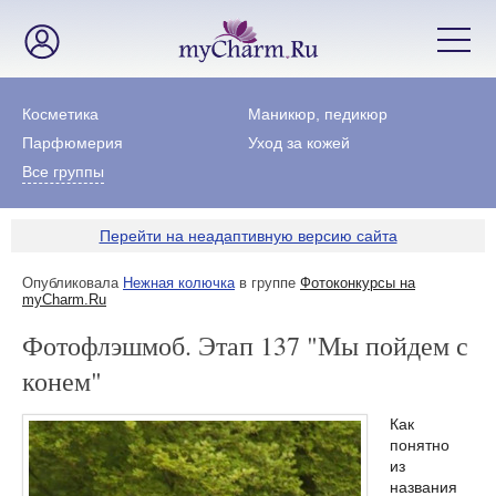
Косметика
Маникюр, педикюр
Парфюмерия
Уход за кожей
Все группы
Перейти на неадаптивную версию сайта
Опубликовала
Нежная колючка
в группе
Фотоконкурсы на
myCharm.Ru
Фотофлэшмоб. Этап 137 "Мы пойдем с
конем"
Как
понятно
из
названия