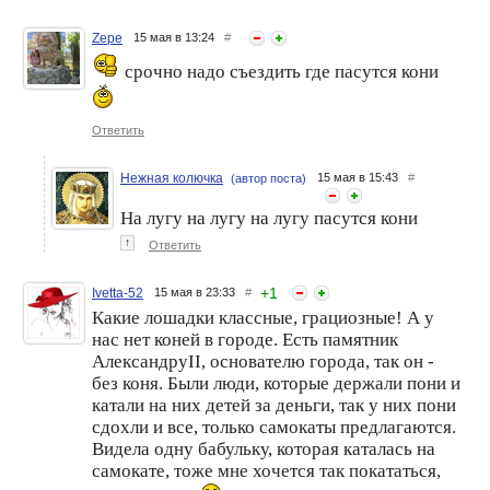
Zepe
15 мая в 13:24
#
срочно надо съездить где пасутся кони
Ответить
Нежная колючка
15 мая в 15:43
#
(автор поста)
На лугу на лугу на лугу пасутся кони
↑
Ответить
+
1
Ivetta-52
15 мая в 23:33
#
Какие лошадки классные, грациозные! А у
нас нет коней в городе. Есть памятник
АлександруII, основателю города, так он -
без коня. Были люди, которые держали пони и
катали на них детей за деньги, так у них пони
сдохли и все, только самокаты предлагаются.
Видела одну бабульку, которая каталась на
самокате, тоже мне хочется так покататься,