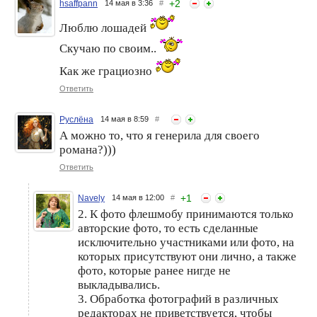
+
2
hsaffpann
14 мая в 3:36
#
Люблю лошадей
Скучаю по своим..
Как же грациозно
Ответить
Фотофлэшмоб. Этап 122.
Фотофлэшмоб. Этап 102.
Поздравляем
Поздравляем
Руслёна
14 мая в 8:59
#
победителей!
победителей!
А можно то, что я генерила для своего
романа?)))
Ответить
+
1
Navely
14 мая в 12:00
#
2. К фото флешмобу принимаются только
авторские фото, то есть сделанные
исключительно участниками или фото, на
которых присутствуют они лично, а также
фото, которые ранее нигде не
выкладывались.
3. Обработка фотографий в различных
редакторах не приветствуется, чтобы