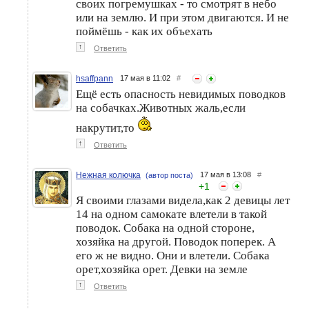
своих погремушках - то смотрят в небо
или на землю. И при этом двигаются. И не
поймёшь - как их объехать
↑
Ответить
hsaffpann
17 мая в 11:02
#
Ещё есть опасность невидимых поводков
на собачках.Животных жаль,если
накрутит,то
↑
Ответить
Нежная колючка
17 мая в 13:08
#
(автор поста)
+
1
Я своими глазами видела,как 2 девицы лет
14 на одном самокате влетели в такой
поводок. Собака на одной стороне,
хозяйка на другой. Поводок поперек. А
его ж не видно. Они и влетели. Собака
орет,хозяйка орет. Девки на земле
↑
Ответить