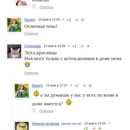
↑
Ответить
+
1
Navely
14 мая в 12:54
#
Отличная тема!
Ответить
+
1
Dylsineika
14 мая в 14:28
#
Эххх,красавцы
Ноя могу только с котом,коников в доме нема
Ответить
+
2
Navely
14 мая в 17:37
#
а ты думаешь у нас у всех по коню в
доме имеется?
↑
Ответить
Нежная колючка
14 мая в 21:04
#
(автор поста)
+
1