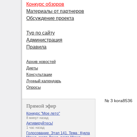
Конкурс обзоров
Материалы от партнеров
Обсуждение проекта
Тур по сайту
Администрация
Правила
Архив новостей
Диеты
Консультации
Лунный календарь
Опросы
№ 3 kora8536
Прямой эфир
Конкурс "Мое лето"
8 минут назад
Активируйтесь!
1 час назад
Голосование. Этап 141. Тема : Кукла