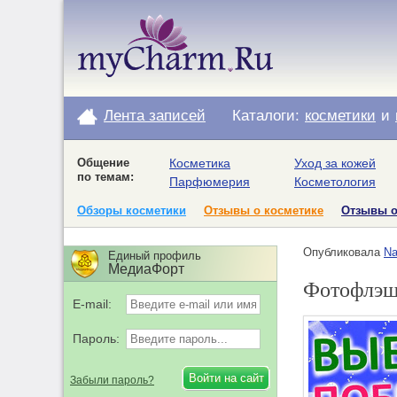
Лента записей
Каталоги:
косметики
и
Общение
Косметика
Уход за кожей
по темам:
Парфюмерия
Косметология
Обзоры косметики
Отзывы о косметике
Отзывы 
Опубликовала
Na
Единый профиль
МедиаФорт
Фотофлэшм
E-mail:
Пароль:
Забыли пароль?