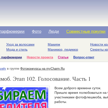
парфюмерии
Фото
Люди
Совместные покупки
Уход за волосами
Макияж
Новости кр
Мода и стиль
Маникюр, педикюр
Секреты к
о парфюмерии
Новости проекта
Статьи
Вопрос-ответ
vely
в группе
Фотоконкурсы на myCharm.Ru
об. Этап 102. Голосование. Часть 1
Всем доброго времени суток.
Пришло время полюбоваться на 
участниками фотофлешмоба, выб
работы.