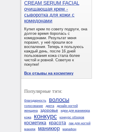
CREAM SERUM FACIAL
очищающая крем -
сыворотка для кожи с
комедонами
Купил крем по совету подруги, она
долгое время боролась с
комедонами. Результат меня
поразил, у неё прошли все
воспаления. Теперь я пользуюсь
каждый день, после 16 дней
пользования кожа стала более
чистой и ровной. Советую к
покупке!
Все отзывы на косметику
Популярные тэги:
волосы
благодарность
голосование
диета
дизайн ногтей
здоровье
женщина
идеи для маникюра
конкурс
кожа
конкурс обзоров
косметика
красота
лак для ногтей
маникюр
макияж
марафон