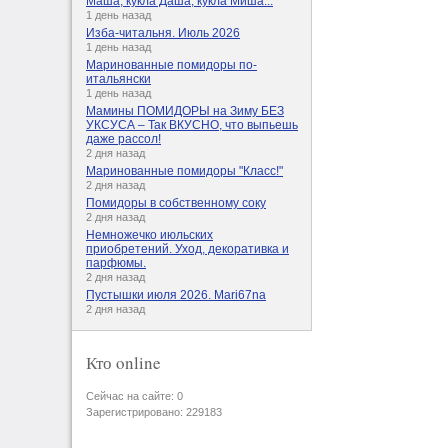
Маша, кукла Даша, кукла Миша...
1 день назад
Изба-читальня. Июль 2026
1 день назад
Маринованные помидоры по-
итальянски
1 день назад
Мамины ПОМИДОРЫ на Зиму БЕЗ
УКСУСА – Так ВКУСНО, что выпьешь
даже рассол!
2 дня назад
Маринованные помидоры "Класс!"
2 дня назад
Помидоры в собственному соку
2 дня назад
Немножечко июльских
приобретений. Уход, декоративка и
парфюмы.
2 дня назад
Пустышки июля 2026. Mari67na
2 дня назад
Кто online
Сейчас на сайте: 0
Зарегистрировано: 229183