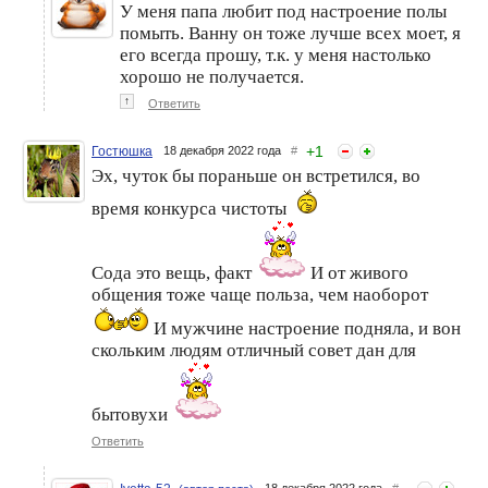
У меня папа любит под настроение полы
помыть. Ванну он тоже лучше всех моет, я
его всегда прошу, т.к. у меня настолько
хорошо не получается.
↑
Ответить
+
1
Гостюшка
18 декабря 2022 года
#
Эх, чуток бы пораньше он встретился, во
время конкурса чистоты
Сода это вещь, факт
И от живого
общения тоже чаще польза, чем наоборот
И мужчине настроение подняла, и вон
скольким людям отличный совет дан для
бытовухи
Ответить
18 декабря 2022 года
#