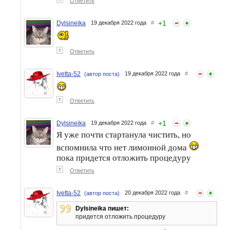
Ответить
+
1
Dylsineika
19 декабря 2022 года
#
↑
Ответить
Ivetta-52
19 декабря 2022 года
#
(автор поста)
↑
Ответить
+
1
Dylsineika
19 декабря 2022 года
#
Я уже почти стартанула чистить, но
вспомнила что нет лимонной дома
пока придется отложить процедуру
↑
Ответить
Ivetta-52
20 декабря 2022 года
#
(автор поста)
Dylsineika пишет:
придется отложить процедуру