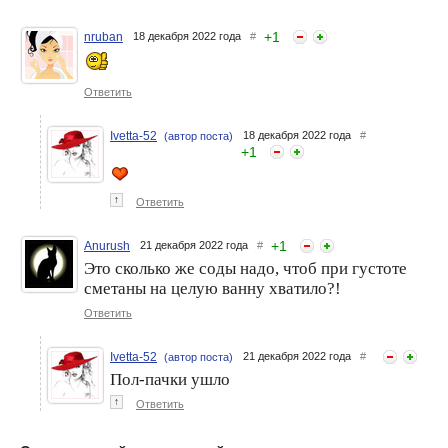
+
1
nruban
18 декабря 2022 года
#
Ответить
Ivetta-52
18 декабря 2022 года
#
(автор поста)
+
1
↑
Ответить
+
1
Anurush
21 декабря 2022 года
#
Это сколько же соды надо, чтоб при густоте
сметаны на целую ванну хватило?!
Ответить
Ivetta-52
21 декабря 2022 года
#
(автор поста)
Пол-пачки ушло
↑
Ответить