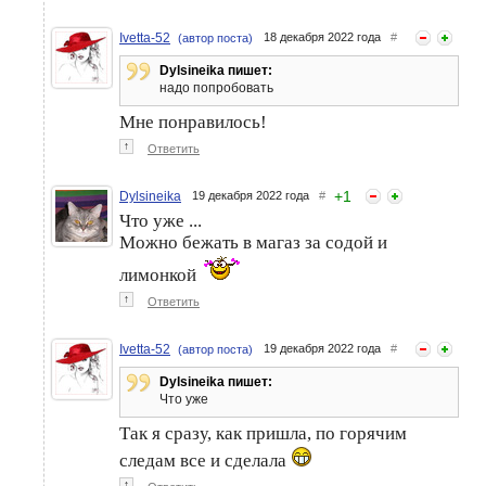
Ivetta-52
18 декабря 2022 года
#
(автор поста)
Dylsineika пишет:
надо попробовать
Мне понравилось!
↑
Ответить
+
1
Dylsineika
19 декабря 2022 года
#
Что уже ...
Можно бежать в магаз за содой и
лимонкой
↑
Ответить
Ivetta-52
19 декабря 2022 года
#
(автор поста)
Dylsineika пишет:
Что уже
Так я сразу, как пришла, по горячим
следам все и сделала
↑