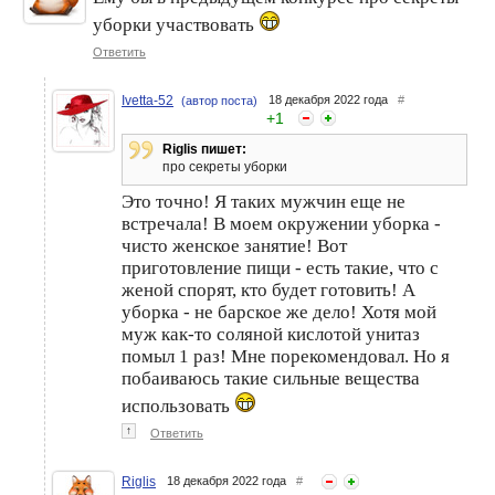
уборки участвовать
Ответить
Ivetta-52
18 декабря 2022 года
#
(автор поста)
+
1
Riglis пишет:
про секреты уборки
Это точно! Я таких мужчин еще не
встречала! В моем окружении уборка -
чисто женское занятие! Вот
приготовление пищи - есть такие, что с
женой спорят, кто будет готовить! А
уборка - не барское же дело! Хотя мой
муж как-то соляной кислотой унитаз
помыл 1 раз! Мне порекомендовал. Но я
побаиваюсь такие сильные вещества
использовать
↑
Ответить
Riglis
18 декабря 2022 года
#