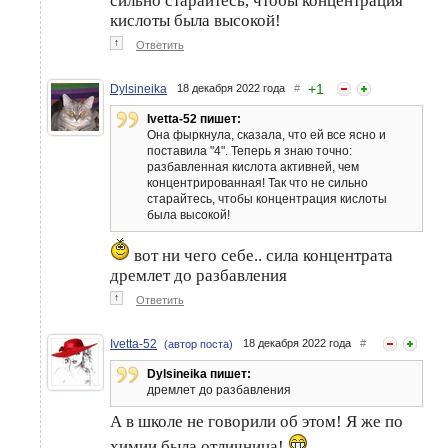
сильно старайтесь, чтобы концентрация
кислоты была высокой!
↑
Ответить
+
1
Dylsineika
18 декабря 2022 года
#
Ivetta-52 пишет:
Она фыркнула, сказала, что ей все ясно и
поставила "4". Теперь я знаю точно:
разбавленная кислота активней, чем
концентрированная! Так что не сильно
старайтесь, чтобы концентрация кислоты
была высокой!
вот ни чего себе.. сила концентрата
дремлет до разбавления
↑
Ответить
Ivetta-52
18 декабря 2022 года
#
(автор поста)
Dylsineika пишет:
дремлет до разбавления
А в школе не говорили об этом! Я же по
химии была отличница!