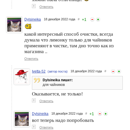
↑
Ответить
+
1
Dylsineika
18 декабря 2022 года
#
какой интересный способ очистки, всегда
думала что лимонку только для чайников
применяют в чистке, там дно точно как из
магазина ..
Ответить
Ivetta-52
18 декабря 2022 года
#
(автор поста)
Dylsineika пишет:
для чайников
Оказывается, не только!
↑
Ответить
+
1
Dylsineika
18 декабря 2022 года
#
вот теперь надо попробовать
↑
Ответить