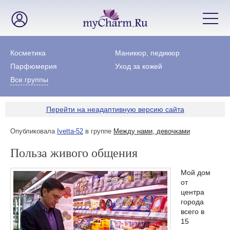
Косметика
Маникюр, педикюр
Парфюмерия
Уход за кожей
Все группы
Перейти на неадаптивную версию сайта
Опубликовала
Ivetta-52
в группе
Между нами, девочками
Польза живого общения
Мой дом
от
центра
города
всего в
15