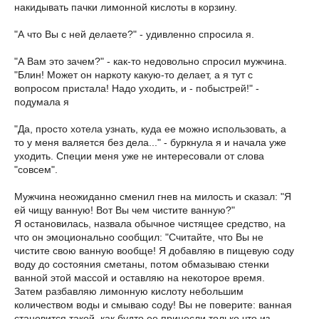
накидывать пачки лимонной кислоты в корзину.
"А что Вы с ней делаете?" - удивленно спросила я.
"А Вам это зачем?" - как-то недовольно спросил мужчина.
"Блин! Может он наркоту какую-то делает, а я тут с
вопросом пристала! Надо уходить, и - побыстрей!" -
подумала я
"Да, просто хотела узнать, куда ее можно использовать, а
то у меня валяется без дела..." - буркнула я и начала уже
уходить. Специи меня уже не интересовали от слова
"совсем".
Мужчина неожиданно сменил гнев на милость и сказал: "Я
ей чищу ванную! Вот Вы чем чистите ванную?"
Я остановилась, назвала обычное чистящее средство, на
что он эмоционально сообщил: "Считайте, что Вы не
чистите свою ванную вообще! Я добавляю в пищевую соду
воду до состояния сметаны, потом обмазываю стенки
ванной этой массой и оставляю на некоторое время.
Затем разбавляю лимонную кислоту небольшим
количеством воды и смываю соду! Вы не поверите: ванная
становится такой, как будто ее принесли только что из