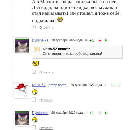
А в Магните как раз скидка была на нее.
Два вида, на один - скидка, вот мужик и
стал накидывать! Он отошел, я тоже себе
подкидала!
↑
Ответить
+
1
Dylsineika
20 декабря 2022 года
#
Ivetta-52 пишет:
Он отошел, я тоже себе подкидала!
↑
Ответить
Ivetta-52
20 декабря 2022 года
#
(автор поста)
↑
Ответить
+
1
Dylsineika
20 декабря 2022 года
#
↑
Ответить