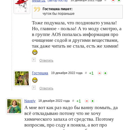
Ivetta-52
(автор поста)
Гостюшка пишет:
чуток бы пораньше
Тоже подумала, что поздновато узнала!
Но, главное - польза! А то моду смотрю, а
в группе AOS попалась информация про
очищение содой и другими веществами,
так даже читать не стала, есть же химия!
↑
Ответить
+
1
Гостюшка
19 декабря 2022 года
#
↑
Ответить
+
1
Navely
18 декабря 2022 года
#
А мне вот как раз надо бы ванну помыть, да
всё откладываю потому что не хочу
химического запаха от средства. Поэтому
вопросик, про соду я поняла, а вот про