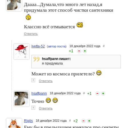
Даааа...Думала,что много лет назад,я
Настоящий кофе должен
Представления для детей
придумала этот способ чистки сантехники
быть …живым
или Где живет новогодняя
сказка?!
Классно всё отмывается
Ответить
Ivetta-52
18 декабря 2022 года
#
(автор поста)
+
1
hsaffpann пишет:
я придумала
Бабочки - магниты, как
Казань, в которой я живу.
Может из космоса прилетело?
живые.
↑
Ответить
+
1
hsaffpann
18 декабря 2022 года
#
Точно
↑
Ответить
+
2
Riglis
18 декабря 2022 года
#
Ему бы в предыдущем конкурсе про секреты