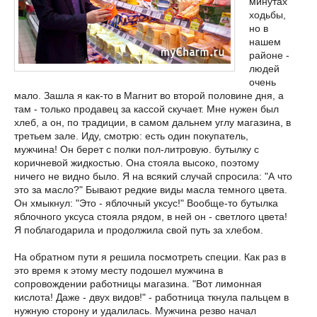
минутах
ходьбы,
но в
нашем
районе -
людей
очень
мало. Зашла я как-то в Магнит во второй половине дня, а
там - только продавец за кассой скучает. Мне нужен был
хлеб, а он, по традиции, в самом дальнем углу магазина, в
третьем зале. Иду, смотрю: есть один покупатель,
мужчина! Он берет с полки пол-литровую. бутылку с
коричневой жидкостью. Она стояла высоко, поэтому
ничего не видно было. Я на всякий случай спросила: "А что
это за масло?" Бывают редкие виды масла темного цвета.
Он хмыкнул: "Это - яблочный уксус!" Вообще-то бутылка
яблочного уксуса стояла рядом, в ней он - светлого цвета!
Я поблагодарила и продолжила свой путь за хлебом.
На обратном пути я решила посмотреть специи. Как раз в
это время к этому месту подошел мужчина в
сопровождении работницы магазина. "Вот лимонная
кислота! Даже - двух видов!" - работница ткнула пальцем в
нужную сторону и удалилась. Мужчина резво начал