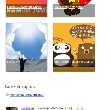
Ничто не заменит живое
Как я живу с медом!!!
общение!
Он живой!
Как я живу и дружу с медом
Комментарии:
Написать комментарий
+
1
hsaffpann
17 декабря 2022 года
#