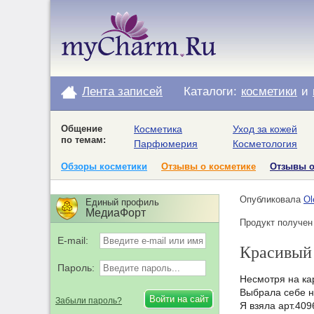
Лента записей
Каталоги:
косметики
и
Общение
Косметика
Уход за кожей
по темам:
Парфюмерия
Косметология
Обзоры косметики
Отзывы о косметике
Отзывы 
Опубликовала
Ol
Единый профиль
МедиаФорт
Продукт получен
E-mail:
Красивый 
Пароль:
Несмотря на ка
Выбрала себе н
Забыли пароль?
Я взяла арт.409