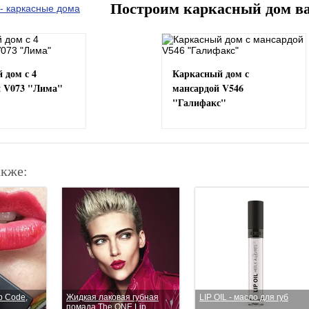
Построим каркасный дом в
 дом с 4
Каркасный дом с
 V073 "Лима"
мансардой V546
"Галифакс"
акже:
p Code,
Жидкая лаковая губная
LIP OIL - масло для губ
помада The ONE Lip