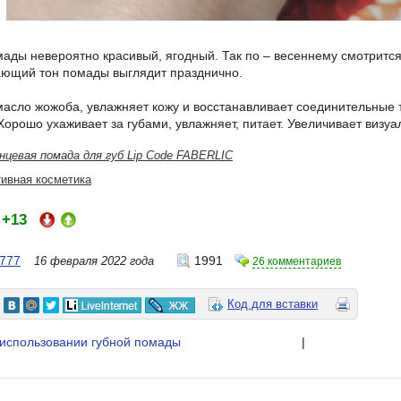
мады невероятно красивый, ягодный. Так по – весеннему смотрится
ающий тон помады выглядит празднично.
 масло жожоба, увлажняет кожу и восстанавливает соединительны
Хорошо ухаживает за губами, увлажняет, питает. Увеличивает визуа
нцевая помада для губ Lip Code FABERLIC
ивная косметика
+13
:
7777
1991
16 февраля 2022 года
26 комментариев
Код для вставки
 использовании губной помады
|