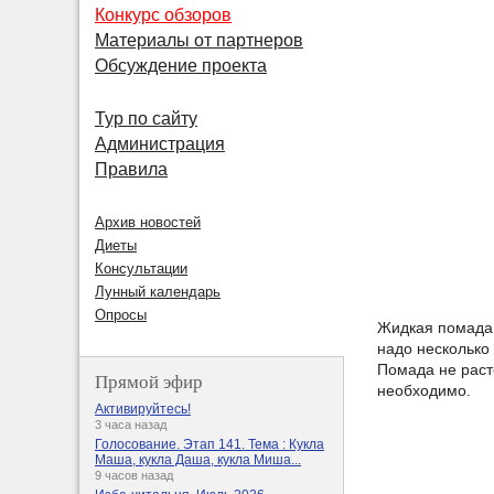
Конкурс обзоров
Материалы от партнеров
Обсуждение проекта
Тур по сайту
Администрация
Правила
Архив новостей
Диеты
Консультации
Лунный календарь
Опросы
Жидкая помада 
надо несколько 
Помада не расте
Прямой эфир
необходимо.
Активируйтесь!
3 часа назад
Голосование. Этап 141. Тема : Кукла
Маша, кукла Даша, кукла Миша...
9 часов назад