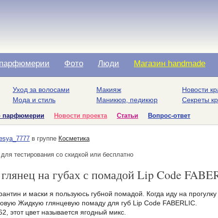
парфюмерии
Фото
Люди
Магазин handmade
Уход за волосами
Макияж
Новости кр
Мода и стиль
Маникюр, педикюр
Секреты к
о парфюмерии
Новости проекта
Статьи
Вопрос-ответ
esya_7777
в группе
Косметика
 для тестирования со скидкой или бесплатно
глянец на губах с помадой Lip Code FABE
рантин и маски я пользуюсь губной помадой. Когда иду на прогулку
овую Жидкую глянцевую помаду для губ Lip Code FABERLIC.
62, этот цвет называется ягодный микс.