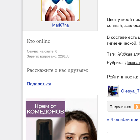
Цвет у моей по
сочный, завлек
Mari67na
В составе есть
Кто online
гигиенической. 
Сейчас на сайте: 0
Тэги:
Жидкая гля
Зарегистрировано: 229183
Рубрика:
Декорат
Расскажите о нас друзьям:
Рейтинг поста
Поделиться
Olesya_
Поделиться:
« 4 ошибки при