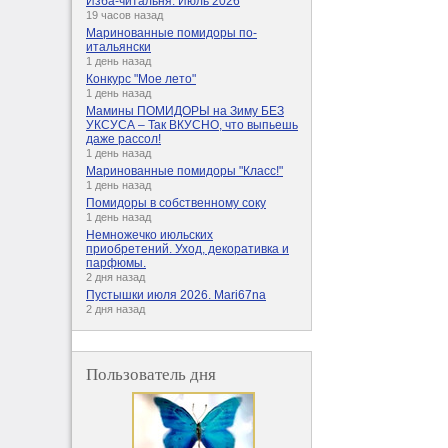
Изба-читальня. Июль 2026
19 часов назад
Маринованные помидоры по-
итальянски
1 день назад
Конкурс "Мое лето"
1 день назад
Мамины ПОМИДОРЫ на Зиму БЕЗ
УКСУСА – Так ВКУСНО, что выпьешь
даже рассол!
1 день назад
Маринованные помидоры "Класс!"
1 день назад
Помидоры в собственному соку
1 день назад
Немножечко июльских
приобретений. Уход, декоративка и
парфюмы.
2 дня назад
Пустышки июля 2026. Mari67na
2 дня назад
Пользователь дня