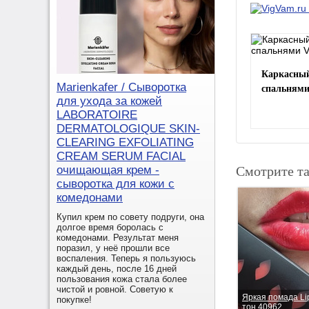
Каркасный
спальнями
Marienkafer / Сыворотка
для ухода за кожей
LABORATOIRE
DERMATOLOGIQUE SKIN-
CLEARING EXFOLIATING
CREAM SERUM FACIAL
Смотрите т
очищающая крем -
сыворотка для кожи с
комедонами
Купил крем по совету подруги, она
долгое время боролась с
комедонами. Результат меня
поразил, у неё прошли все
воспаления. Теперь я пользуюсь
каждый день, после 16 дней
пользования кожа стала более
чистой и ровной. Советую к
Яркая помада Li
покупке!
тон 40962