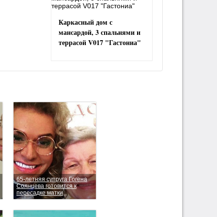
Каркасный дом с
мансардой, 3 спальнями и
террасой V017 "Гастониа"
65-летняя супруга Гогена
Солнцева готовится к
пересадке матки