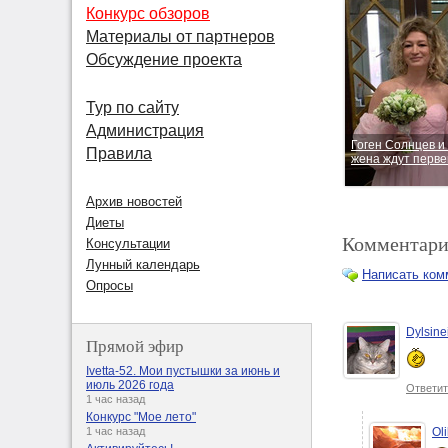
Конкурс обзоров
Материалы от партнеров
Обсуждение проекта
Тур по сайту
Администрация
Гоген Солнцев и
Правила
жена ждут перв
Архив новостей
Диеты
Комментари
Консультации
Лунный календарь
Написать ком
Опросы
Dylsine
Прямой эфир
Ivetta-52. Мои пустышки за июнь и
июль 2026 года
Ответит
1 час назад
Конкурс "Мое лето"
Ol
1 час назад