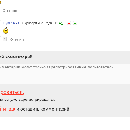
Ответить
+
1
Dylsineika
6 декабря 2021 года
#
↑
Ответить
ой комментарий
ироваться
,
ли вы уже зарегистрированы.
йти как
и оставить комментарий.