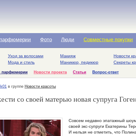
парфюмерии
Фото
Люди
Совместные покупки
Уход за волосами
Макияж
Новости кр
Мода и стиль
Маникюр, педикюр
Секреты к
о парфюмерии
Новости проекта
Статьи
Вопрос-ответ
ik01
в группе
Новости красоты
жести со своей матерью новая супруга Гоге
Совсем недавно эпатажный шоум
своей экс-супруги Екатерины Тер
И нельзя не отметить, что Полин