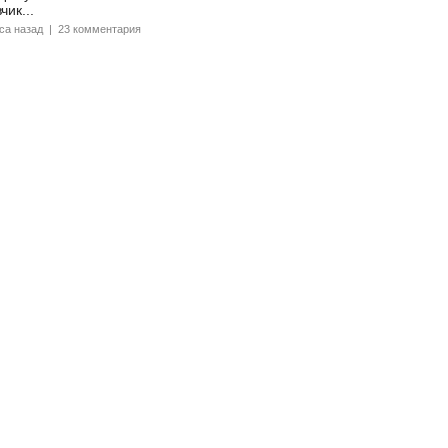
чик...
аса назад | 23 комментария