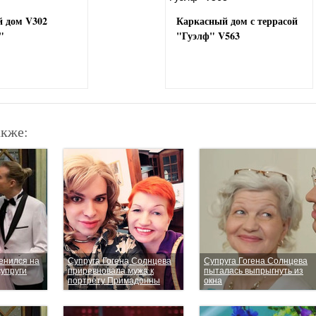
 дом V302
Каркасный дом с террасой
"
"Гуэлф" V563
акже:
енился на
Супруга Гогена Солнцева
Супруга Гогена Солнцева
супруги
приревновала мужа к
пыталась выпрыгнуть из
портрету Примадонны
окна