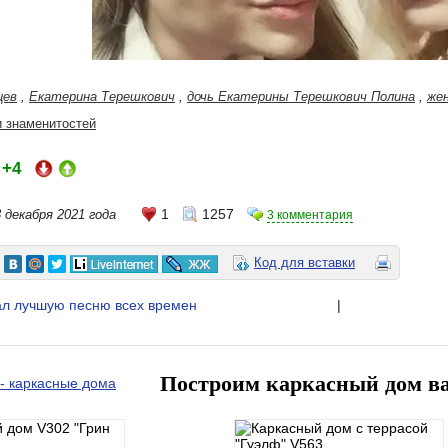
цев
,
Екатерина Терешкович
,
дочь Екатерины Терешкович Полина
,
жен
 знаменитостей
+4
:
1
1257
3 декабря 2021 года
3 комментария
Код для вставки
вал лучшую песню всех времен
|
Построим каркасный дом в