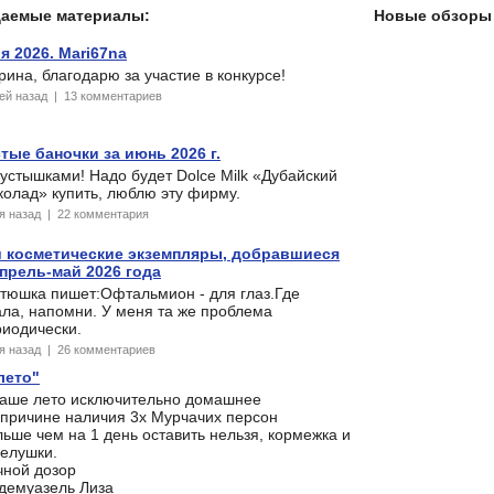
даемые материалы:
Новые обзоры 
 2026. Mari67na
ина, благодарю за участие в конкурсе!
ней назад | 13 комментариев
тые баночки за июнь 2026 г.
устышками! Надо будет Dolce Milk «Дубайский
олад» купить, люблю эту фирму.
ня назад | 22 комментария
 косметические экземпляры, добравшиеся
прель-май 2026 года
стюшка пишет:Офтальмион - для глаз.Где
ла, напомни. У меня та же проблема
риодически.
ня назад | 26 комментариев
лето"
наше лето исключительно домашнее
 причине наличия 3х Мурчачих персон
ьше чем на 1 день оставить нельзя, кормежка и
селушки.
чной дозор
демуазель Лиза