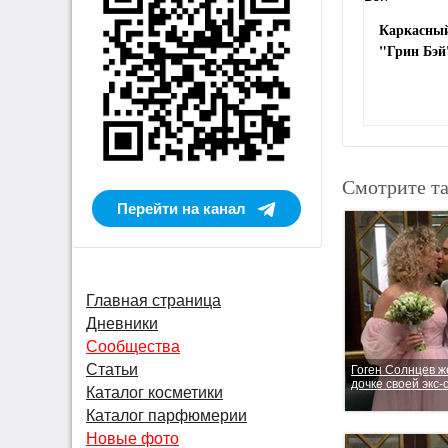
Каркасный
"Грин Бэй
Смотрите т
Перейти на канал
Главная страница
Дневники
Сообщества
Статьи
Гоген Солнцев ж
дочке своей экс-
Каталог косметики
Каталог парфюмерии
Новые фото