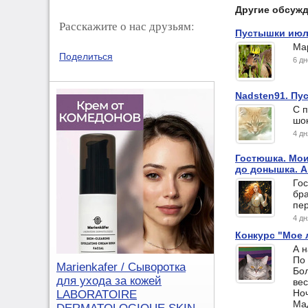
Другие обсуж
Расскажите о нас друзьям:
Пустышки июля
Мар
Поделиться
6 д
Nadsten91. Пус
С п
шок
4 д
Гостюшка. Мои
до донышка. А
Го
бра
пе
4 д
Конкурс "Мое 
А 
По
Marienkafer / Сыворотка
Бол
для ухода за кожей
ве
Но
LABORATOIRE
Ма