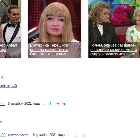
 его новая
Екатерина Терешкович
Гоген Солнцев раздавлен
енца
решила развестись с
решением своей пожилой
Гогеном Солнцевым
супруги развестись с ним
и:
ментарий
+
1
ika
5 декабря 2021 года
#
ь
ik01
6 декабря 2021 года
#
(автор поста)