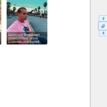
Екатерина Терешкович
сильно избила Гогена
Солнцева сковородкой