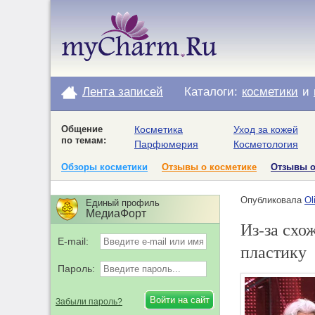
Лента записей
Каталоги:
косметики
и
Общение
Косметика
Уход за кожей
по темам:
Парфюмерия
Косметология
Обзоры косметики
Отзывы о косметике
Отзывы 
Опубликовала
Ol
Единый профиль
МедиаФорт
Из-за схо
E-mail:
пластику
Пароль:
Забыли пароль?