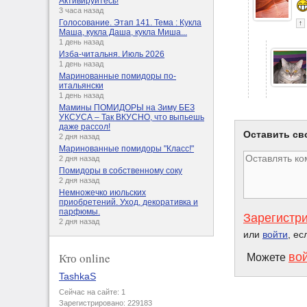
Активируйтесь!
3 часа назад
Голосование. Этап 141. Тема : Кукла
↑
Маша, кукла Даша, кукла Миша...
1 день назад
Изба-читальня. Июль 2026
1 день назад
Маринованные помидоры по-
итальянски
1 день назад
Мамины ПОМИДОРЫ на Зиму БЕЗ
УКСУСА – Так ВКУСНО, что выпьешь
даже рассол!
Оставить св
2 дня назад
Маринованные помидоры "Класс!"
2 дня назад
Помидоры в собственному соку
2 дня назад
Немножечко июльских
приобретений. Уход, декоративка и
парфюмы.
Зарегистр
2 дня назад
или
войти
, ес
во
Кто online
Можете
TashkaS
Сейчас на сайте: 1
Зарегистрировано: 229183