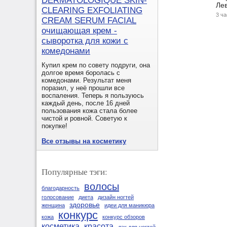
DERMATOLOGIQUE SKIN-
Лев
CLEARING EXFOLIATING
3 ч
CREAM SERUM FACIAL
очищающая крем -
сыворотка для кожи с
комедонами
Купил крем по совету подруги, она
долгое время боролась с
комедонами. Результат меня
поразил, у неё прошли все
воспаления. Теперь я пользуюсь
каждый день, после 16 дней
пользования кожа стала более
чистой и ровной. Советую к
покупке!
Все отзывы на косметику
Популярные тэги:
волосы
благодарность
голосование
диета
дизайн ногтей
здоровье
женщина
идеи для маникюра
конкурс
кожа
конкурс обзоров
косметика
красота