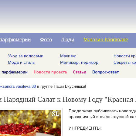
парфюмерии
Фото
Люди
Магазин handmade
Уход за волосами
Макияж
Новости кр
Мода и стиль
Маникюр, педикюр
Секреты к
о парфюмерии
Новости проекта
Статьи
Вопрос-ответ
eksandra vasileva 88
в группе
Наши Вкусняшки!
 Нарядный Салат к Новому Году "Красная
Продолжаю публиковать новогодн
праздничный и очень вкусный сал
ИНГРЕДИЕНТЫ: