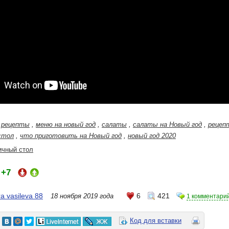
е рецепты
,
меню на новый год
,
салаты
,
салаты на Новый год
,
рецеп
стол
,
что приготовить на Новый год
,
новый год 2020
ичный стол
+7
:
a vasileva 88
6
421
18 ноября 2019 года
1 комментари
Код для вставки