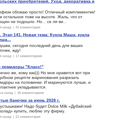
льских приобретений. Уход, декоративка и
рфюм обожаю просто! Отличный комплиментик!
и остальное тоже на высоте. Жаль, что от
щин не подошло. Но... се ля ви...
ня назад | 42 комментария
Этап 141. Новая тема: Кукла Маша, кукла
ша...
ушки, сегодня последний день для ваших
очек, жду!
ня назад | 17 комментариев
 помидоры "Класс!"
ечно же, кому как))) Но мне нравится вот при
добном рецепте маринования разрезать
мидоры на половинки. И маринуются лучше, и
мпактнее укладываются.
аса назад | 46 комментариев
тые баночки за июнь 2026 г.
устышками! Надо будет Dolce Milk «Дубайский
олад» купить, люблю эту фирму.
ня назад | 22 комментария