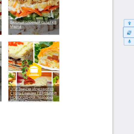
Вкусный слоеный салат к 8
Марта
ЭТИ Закуски Исчезают со
Стола Самыми ПЕРВЫМИ!
НОВОГОДНЯЯ Подборка
САМЫХ Вкусных Закусок!