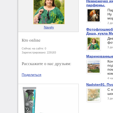
Немножечко ию
парфюмы.
Па
Ну 
мор
2 д
Navely
Фотофлэшмоб. 
Даша, кукла Ми
Дев
Кто online
фот
3 д
Сейчас на сайте: 0
Зарегистрировано: 229183
Маринованные
Кон
Расскажите о нас друзьям:
по
по
ко
Поделиться
4 ч
Nadsten91. Пус
С п
шок
3 д