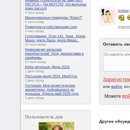
Мамины ПОМИДОРЫ на Зиму БЕЗ
УКСУСА – Так ВКУСНО, что выпьешь
даже рассол!
nruban
4 часа назад
Маринованные помидоры "Класс!"
4 часа назад
Ответит
Помидоры в собственному соку
4 часа назад
Голосование. Этап 141. Тема : Кукла
Маша, кукла Даша, кукла Миша...
Оставить св
23 часа назад
Немножечко июльских
приобретений. Уход, декоративка и
парфюмы.
23 часа назад
Изба-читальня. Июль 2026
1 день назад
Пустышки июля 2026. Mari67na
Зарегистр
1 день назад
Гостюшка. Мои косметические
или
войти
, ес
экземпляры, добравшиеся до
донышка. Апрель-май 2026 года
во
Можете
1 день назад
Пользователь дня
Другие обсуж