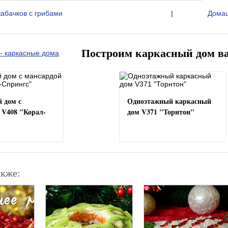
кабачков с грибами
|
Домаш
Построим каркасный дом в
 дом с
Одноэтажный каркасный
 V408 "Корал-
дом V371 "Торнтон"
акже: