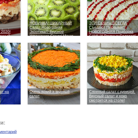
НОВИНКА! ШИКАРНЫЙ
ЭТИ Салаты ВСЕГДА
Салат Новогодняя
Съедают Первыми!?
 2020!
Экзотика!? Вкусное
НОВОГОДНЯЯ Подборка
ичный
Украшение Стола! Меню
САМЫХ Вкусных Салатов!
шапочка"
на НОВЫЙ ГОД 2020!
ат на
Очень яркий и вкусный
Слоеный салат с курицей.
салат
Вкусный салат и ярко
смотрится на столе!
и:
ментарий