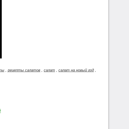
ты
,
рецепты салатов
,
салат
,
салат на новый год
,
й