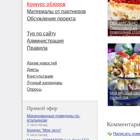
Конкурс обзоров
Материалы от партнеров
Обсуждение проекта
ОБЯЗАТЕЛЬНО
Приготовьте на
Новогодний стол
Тур по сайту
Вкусный Праздн
Администрация
Салат "Красная 
Правила
Архив новостей
Диеты
Консультации
Лунный календарь
Опросы
Мой вкусный сал
Новый год
Прямой эфир
Маринованные помидоры по-
итальянски
Комментари
2 часа назад
Конкурс "Мое лето"
Написать ком
4 часа назад