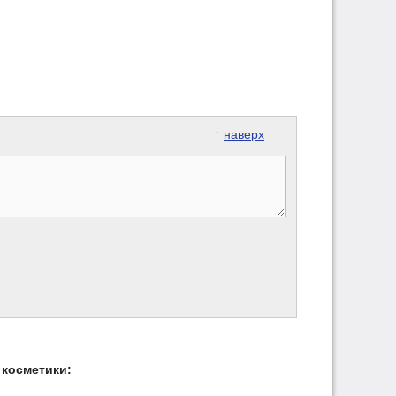
↑
наверх
косметики: