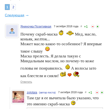
1
2
Окрашивание волос в
Роскошный салонный уход
домашних условиях и уход
за волосами в домашних
→
Следующая
условиях
+
1
Яниночка Позитивная
7 октября 2018 года
#
Почему скраб-маска
Мед, масло,
коньяк, желток...
Может масло какое-то особенное? Я впервые
такое слышу
Маска прелесть. Я делала такую с
Миндальным маслом, но почему-то коже
Как восстановить
Нечто инновационное!
естественный блеск волос
Ламинирование для волос
головы не понравилось.
А волосы зато
в домашних условиях
от OG NAPLA – теперь в
домашних условиях!
как блестели и сияли!
Ответить
+
1
zolotaia
7 октября 2018 года
#
(автор поста)
Там где я ее вычитала было указано, что
это именно скраб-маска