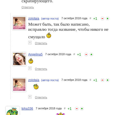
скрабирующего.
Ответить
+
1
zolotaia
7 октября 2018 года
#
(автор поста)
Может быть, так было написано,
исправлю тогда название, чтобы никого не
смущало
↑
Ответить
+
1
Angelina5
7 октября 2018 года
#
↑
Ответить
+
1
zolotaia
7 октября 2018 года
#
(автор поста)
↑
Ответить
+
1
toha336
7 октября 2018 года
#