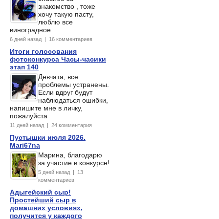
знакомство , тоже
хочу такую пасту,
люблю все
виноградное
6 дней назад | 16 комментариев
Итоги голосования
фотоконкурса Часы-часики
этап 140
Девчата, все
проблемы устранены.
Если вдруг будут
наблюдаться ошибки,
напишите мне в личку,
пожалуйста
11 дней назад | 24 комментария
Пустышки июля 2026.
Mari67na
Марина, благодарю
за участие в конкурсе!
5 дней назад | 13
комментариев
Адыгейский сыр!
Простейший сыр в
домашних условиях,
получится у каждого