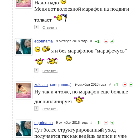
Надо-надо
Меня вот волосяной марафон на подвиги
толкает
↑
Ответить
+
1
egorinama
9 октября 2018 года
#
я и без марафонов "марафечусь"
↑
Ответить
+
1
zolotaia
9 октября 2018 года
#
(автор поста)
Ну так и я тоже, но марафон еще больше
дисциплинирует
↑
Ответить
+
1
egorinama
9 октября 2018 года
#
Тут более структурированный уход
получается,так как ведёшь записи и уже