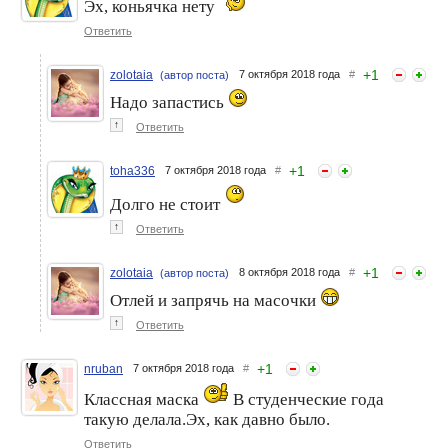
Эх, коньячка нету
Ответить
+
1
zolotaia
7 октября 2018 года
#
(автор поста)
Надо запастись
↑
Ответить
+
1
toha336
7 октября 2018 года
#
Долго не стоит
↑
Ответить
+
1
zolotaia
8 октября 2018 года
#
(автор поста)
Отлей и запрячь на масочки
↑
Ответить
+
1
nruban
7 октября 2018 года
#
Классная маска
В студенческие года
такую делала.Эх, как давно было.
Ответить