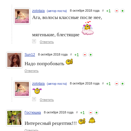
+
1
zolotaia
8 октября 2018 года
#
(автор поста)
Ага, волосы классные после нее,
мягенькие, блестящие
↑
Ответить
+
1
Sun12
8 октября 2018 года
#
Надо попробовать
Ответить
+
1
zolotaia
8 октября 2018 года
#
(автор поста)
↑
Ответить
+
1
Гостюшка
8 октября 2018 года
#
Интересный рецептик!!!
Ответить