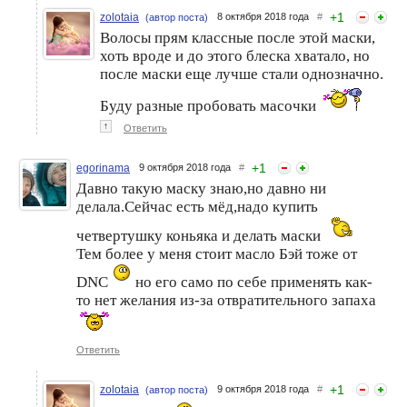
+
1
zolotaia
8 октября 2018 года
#
(автор поста)
Волосы прям классные после этой маски,
хоть вроде и до этого блеска хватало, но
после маски еще лучше стали однозначно.
Буду разные пробовать масочки
↑
Ответить
+
1
egorinama
9 октября 2018 года
#
Давно такую маску знаю,но давно ни
делала.Сейчас есть мёд,надо купить
четвертушку коньяка и делать маски
Тем более у меня стоит масло Бэй тоже от
DNC
но его само по себе применять как-
то нет желания из-за отвратительного запаха
Ответить
+
1
zolotaia
9 октября 2018 года
#
(автор поста)