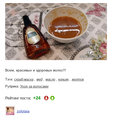
Всем, красивых и здоровых волос!!!
Тэги:
скраб-маска
,
мед
,
масло
,
коньяк
,
желток
Рубрика:
Уход за волосами
+24
Рейтинг поста:
zolotaia