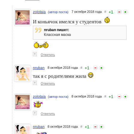
+
1
zolotaia
7 октября 2018 года
#
(автор поста)
И коньячок имелся у студентов
nruban пишет:
Классная маска
↑
Ответить
+
1
nruban
8 октября 2018 года
#
так я с родителями жила
↑
Ответить
+
1
zolotaia
8 октября 2018 года
#
(автор поста)
↑
Ответить
+
1
nruban
8 октября 2018 года
#