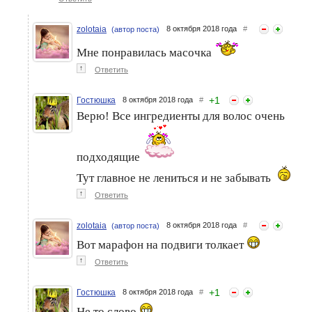
zolotaia
8 октября 2018 года
#
(автор поста)
Мне понравилась масочка
↑
Ответить
+
1
Гостюшка
8 октября 2018 года
#
Верю! Все ингредиенты для волос очень
подходящие
Тут главное не лениться и не забывать
↑
Ответить
zolotaia
8 октября 2018 года
#
(автор поста)
Вот марафон на подвиги толкает
↑
Ответить
+
1
Гостюшка
8 октября 2018 года
#
Не то слово