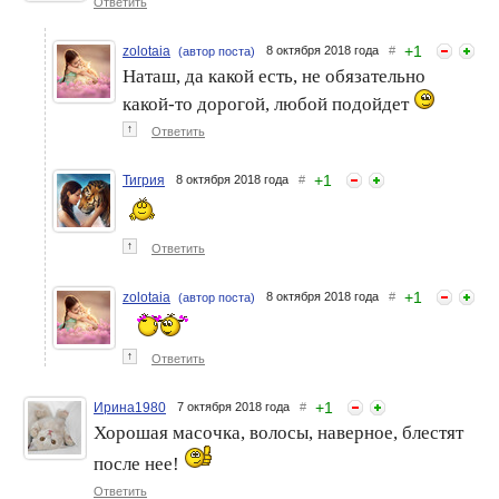
Ответить
+
1
zolotaia
8 октября 2018 года
#
(автор поста)
Наташ, да какой есть, не обязательно
какой-то дорогой, любой подойдет
↑
Ответить
+
1
Тигрия
8 октября 2018 года
#
↑
Ответить
+
1
zolotaia
8 октября 2018 года
#
(автор поста)
↑
Ответить
+
1
Ирина1980
7 октября 2018 года
#
Хорошая масочка, волосы, наверное, блестят
после нее!
Ответить