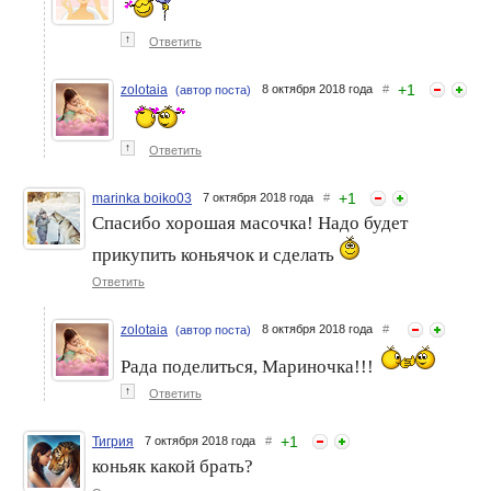
↑
Ответить
+
1
zolotaia
8 октября 2018 года
#
(автор поста)
↑
Ответить
+
1
marinka boiko03
7 октября 2018 года
#
Спасибо хорошая масочка! Надо будет
прикупить коньячок и сделать
Ответить
zolotaia
8 октября 2018 года
#
(автор поста)
Рада поделиться, Мариночка!!!
↑
Ответить
+
1
Тигрия
7 октября 2018 года
#
коньяк какой брать?