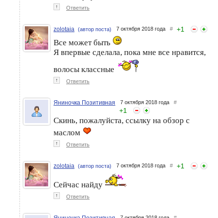
↑
Ответить
+
1
zolotaia
7 октября 2018 года
#
(автор поста)
Все может быть
Я впервые сделала, пока мне все нравится,
волосы классные
↑
Ответить
Яниночка Позитивная
7 октября 2018 года
#
+
1
Скинь, пожалуйста, ссылку на обзор с
маслом
↑
Ответить
+
1
zolotaia
7 октября 2018 года
#
(автор поста)
Сейчас найду
↑
Ответить
Яниночка Позитивная
7 октября 2018 года
#