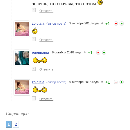
знаешь,что сначала,что потом
↑
Ответить
+
1
zolotaia
9 октября 2018 года
#
(автор поста)
↑
Ответить
+
1
egorinama
9 октября 2018 года
#
↑
Ответить
+
1
zolotaia
9 октября 2018 года
#
(автор поста)
↑
Ответить
Страницы:
1
2