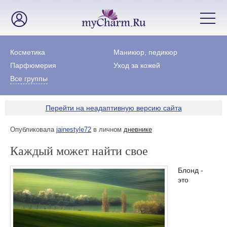
Косметика
Маникюр, педикюр
Парфюмерия
Уход за кожей
Все группы
Перейти на неадаптивную версию сайта
Опубликовала
jainestyle72
в личном
дневнике
Каждый может найти свое
Блонд -
это