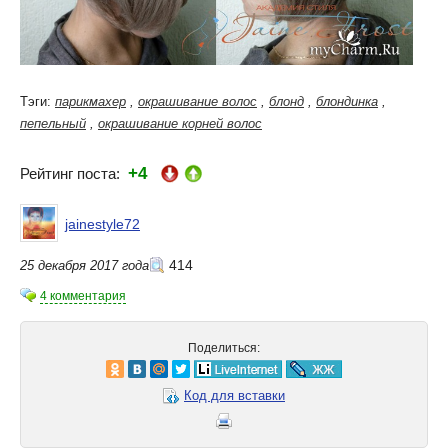
Тэги:
парикмахер
,
окрашивание волос
,
блонд
,
блондинка
,
пепельный
,
окрашивание корней волос
+4
Рейтинг поста:
jainestyle72
414
25 декабря 2017 года
4 комментария
Поделиться:
Код для вставки