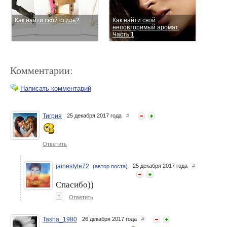
Как найти свой стиль?
Как найти свой
неповторимый аромат.
Часть 1
Комментарии:
Написать комментарий
Тигрия
25 декабря 2017 года
#
Аджика... у каждой хозяйки
У каждого лета своя
она своя!
история...
Ответить
jainestyle72
25 декабря 2017 года
#
(автор поста)
Спасибо))
↑
Ответить
Tasha_1980
26 декабря 2017 года
#