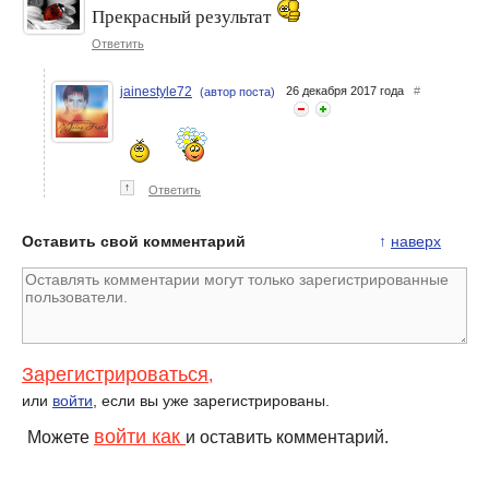
Прекрасный результат
Этоуваспигменттакой...
Каждому типу кожи - свое
Ответить
масло!
jainestyle72
26 декабря 2017 года
#
(автор поста)
↑
Ответить
Оставить свой комментарий
↑
наверх
Зарегистрироваться
,
или
войти
, если вы уже зарегистрированы.
войти как
Можете
и оставить комментарий.