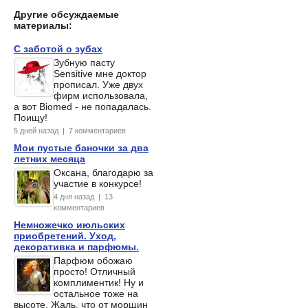
Другие обсуждаемые
материалы:
С заботой о зубах
Зубную пасту
Sensitive мне доктор
прописал. Уже двух
фирм использовала,
а вот Biomed - не попадалась.
Поищу!
5 дней назад | 7 комментариев
Мои пустые баночки за два
летних месяца
Оксана, благодарю за
участие в конкурсе!
4 дня назад | 13
комментариев
Немножечко июльских
приобретений. Уход,
декоративка и парфюмы.
Парфюм обожаю
просто! Отличный
комплиментик! Ну и
остальное тоже на
высоте. Жаль, что от морщин