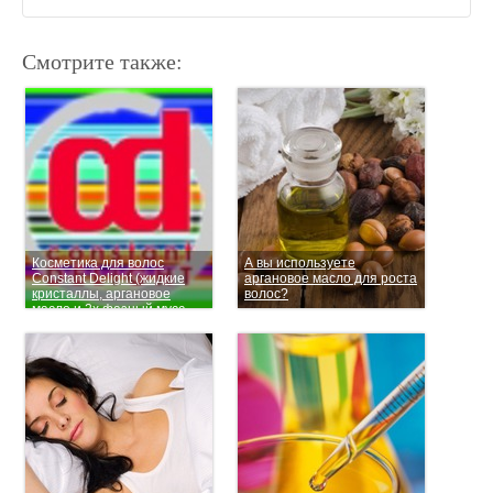
Смотрите также:
Косметика для волос
А вы используете
Constant Delight (жидкие
аргановое масло для роста
кристаллы, аргановое
волос?
масло и 2х фазный мусс
биовозрождение)