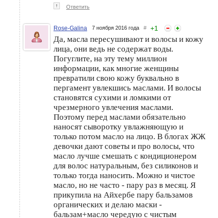
↑
Ответить
+
1
Rose-Galina
7 ноября 2016 года
#
Да, масла пересушивают и волосы и кожу
лица, они ведь не содержат воды.
Погуглите, на эту тему миллион
информации, как многие женщины
превратили свою кожу буквально в
пергамент увлекшись маслами. И волосы
становятся сухими и ломкими от
чрезмерного увлечения маслами.
Поэтому перед маслами обязательно
наносят сыворотку увлажняющую и
только потом масло на лицо. В блогах ЖЖ
девочки дают советы и про волосы, что
масло лучше смешать с кондиционером
для волос натуральным, без силиконов и
только тогда наносить. Можно и чистое
масло, но не часто - пару раз в месяц. Я
прикупила на Айхербе пару бальзамов
органических и делаю маски -
бальзам+масло чередую с чистым