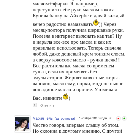
маслом+эфирки. Я, например,
пересушила себе руки маслом кокоса.
Купила банку на Айхербе и давай каждый
вечер радостно намазывать
)) Через
месяц-полтора получила шершавые руки.
Полезла в интернет выяснять как так? Ну
и нарыла все-все про масла и как их
правильно использовать. Теперь сначала
любой, даже дешевый крем тонким слоем,
а сверху кокосоое масло - ручки шелк!!!
Все растительные масла со временем
сушат, если их применять без
эмульгаторов. Жирнят животные жиры -
ланолин, масло эму, норки, модное нынче
лошадиное масло и прочие. Утомила я
Вас, извините
)
↑
Ответить
Мария Тель
7 ноября 2016 года
#
(автор поста)
Честно говоря, впервые слышу об этом.
Но склонна к другому мнению. С другой