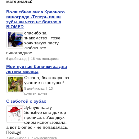
материалы:
Волшебная сила Красного
винограда -Теперь ваши
зубы ни чего не боятся с
BIOMED
спасибо за
знакомство , тоже
хочу такую пасту,
люблю все
виноградное
6 дней назад | 16 комментариев
Мои пустые баночки за два
летних месяца
Оксана, благодарю за
участие в конкурсе!
5 дней назад | 13
комментариев
С заботой о зубах
Зубную пасту
Sensitive мне доктор
прописал. Уже двух
фирм использовала,
а вот Biomed - не попадалась.
Поищу!
7 дней назад | 7 комментариев