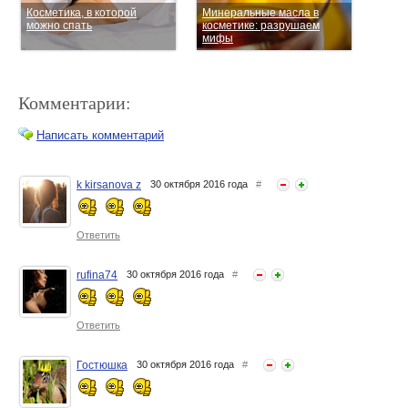
Косметика, в которой
Минеральные масла в
можно спать
косметике: разрушаем
мифы
Комментарии:
Написать комментарий
k kirsanova z
30 октября 2016 года
#
Как можно не любить
10 причин полюбить
косметику CREMORLAB?
кокосовое масло
Ответить
rufina74
30 октября 2016 года
#
Ответить
Гостюшка
30 октября 2016 года
#