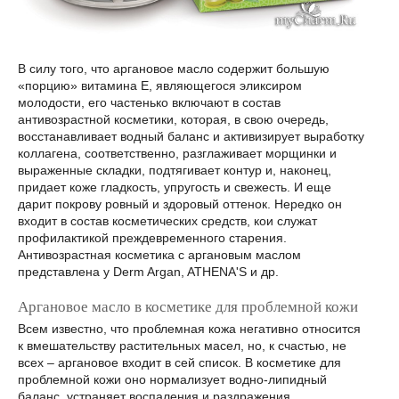
В силу того, что аргановое масло содержит большую
«порцию» витамина Е, являющегося эликсиром
молодости, его частенько включают в состав
антивозрастной косметики, которая, в свою очередь,
восстанавливает водный баланс и активизирует выработку
коллагена, соответственно, разглаживает морщинки и
выраженные складки, подтягивает контур и, наконец,
придает коже гладкость, упругость и свежесть. И еще
дарит покрову ровный и здоровый оттенок. Нередко он
входит в состав косметических средств, кои служат
профилактикой преждевременного старения.
Антивозрастная косметика с аргановым маслом
представлена у Derm Argan, ATHENA'S и др.
Аргановое масло в косметике для проблемной кожи
Всем известно, что проблемная кожа негативно относится
к вмешательству растительных масел, но, к счастью, не
всех – аргановое входит в сей список. В косметике для
проблемной кожи оно нормализует водно-липидный
баланс, устраняет воспаления и раздражения,