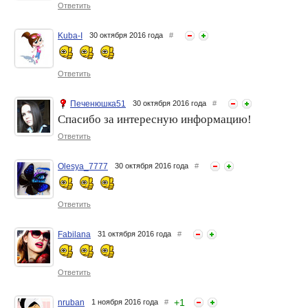
Ответить
5 золотых правил выбора
10 причин полюбить
арганового масла или как
миндальное масло
выявить подделку
Kuba-I
30 октября 2016 года
#
Ответить
Печенюшка51
30 октября 2016 года
#
Спасибо за интересную информацию!
Ответить
Olesya_7777
30 октября 2016 года
#
Ответить
Fabilana
31 октября 2016 года
#
Ответить
+
1
nruban
1 ноября 2016 года
#