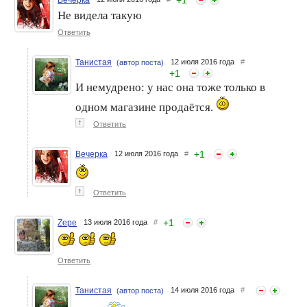
+
1
Вечерка
Не видела такую
Ответить
Танистая
12 июля 2016 года
#
(автор поста)
+
1
И немудрено: у нас она тоже только в
одном магазине продаётся.
↑
Ответить
+
1
Вечерка
12 июля 2016 года
#
↑
Ответить
+
1
Zepe
13 июля 2016 года
#
Ответить
Танистая
14 июля 2016 года
#
(автор поста)