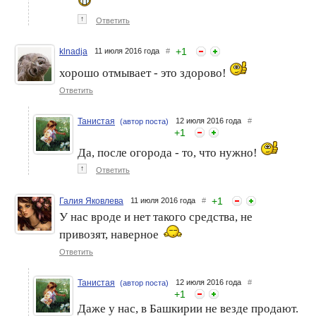
↑
Ответить
+
1
klnadja
11 июля 2016 года
#
хорошо отмывает - это здорово!
Ответить
Танистая
12 июля 2016 года
#
(автор поста)
+
1
Да, после огорода - то, что нужно!
↑
Ответить
+
1
Галия Яковлева
11 июля 2016 года
#
У нас вроде и нет такого средства, не
привозят, наверное
Ответить
Танистая
12 июля 2016 года
#
(автор поста)
+
1
Даже у нас, в Башкирии не везде продают.