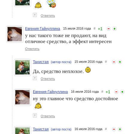
↑
Ответить
+
1
Евгения Гайнуллина
15 июля 2016 года
#
у нас такого тоже не продают, на вид
отличное средство, а эффект интересен
Ответить
Танистая
15 июля 2016 года
#
(автор поста)
Да, средство неплохое.
↑
Ответить
+
1
Евгения Гайнуллина
16 июля 2016 года
#
ну это главное что средство достойное
↑
Ответить
Танистая
16 июля 2016 года
#
(автор поста)