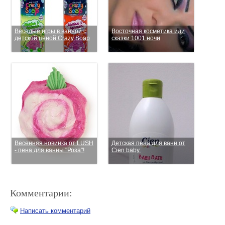
Веселые игры в ванной с
Восточная косметика или
детской пеной Crazy Soap
сказки 1001 ночи
Весенняя новинка от LUSH
Детская пена для ванн от
- пена для ванны "Роза"!
Cien baby.
Комментарии:
Написать комментарий