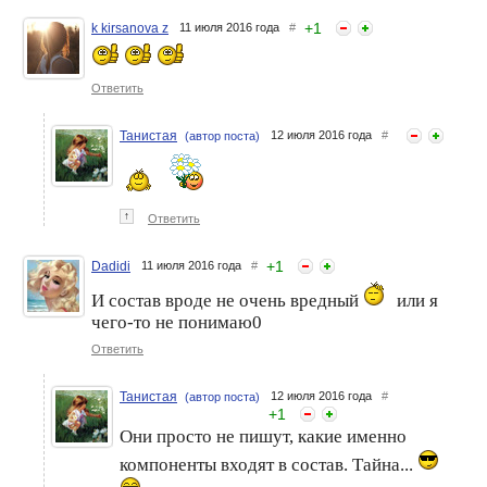
+
1
k kirsanova z
11 июля 2016 года
#
3 в 1 Гель для душа, пена
3 в 1 Гель для душа, пена
для ванны и шампунь
для ванны и шампунь
Ответить
"Манговое блаженство" от
"Малиновый Твист " от от
BathTherapy
BathTherapy
Танистая
12 июля 2016 года
#
(автор поста)
↑
Ответить
+
1
Dadidi
11 июля 2016 года
#
И состав вроде не очень вредный
или я
3 в 1 Гель для душа, пена
Пенные радости: Ванный
чего-то не понимаю0
для ванны и шампунь
час)
"Гранатовая Страсть " от
Ответить
BathTherapy
Танистая
12 июля 2016 года
#
(автор поста)
+
1
Они просто не пишут, какие именно
компоненты входят в состав. Тайна...