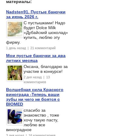
материалы:
Nadsten91. Пустые баночки
за июнь 2026 г.
С пустышками! Надо
будет Dolce Milk
«Дубайский шоколад»
купить, люблю эту
фирму.
1 день назад | 21 комментарий
Мои пустые баночки за два
летних месяца
Оксана, благодарю за
участие в конкурсе!
2 дня назад | 13
комментариев
Волшебная сила Красного
винограда -Теперь ваши
зубы ни чего не боятся с
BIOMED
спасибо за
знакомство , тоже
хочу такую пасту,
люблю все
виноградное
3 дня назад | 16 комментариев