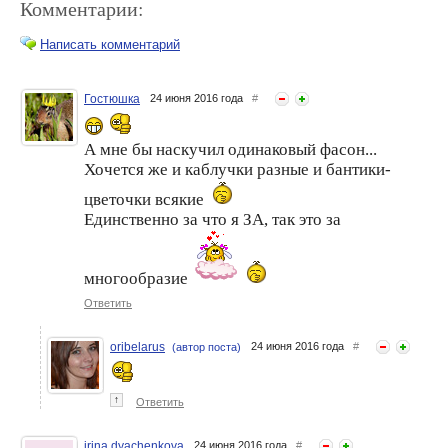
Комментарии:
Написать комментарий
Гостюшка
24 июня 2016 года
#
Супер набор салфеток
Дорожные наборы от John
Paclan сэкономит не только
А мне бы наскучил одинаковый фасон...
Frieda - помощники в уходе
деньги, но и личное время
за волосами во время
Хочется же и каблучки разные и бантики-
отпуска
цветочки всякие
Единственно за что я ЗА, так это за
многообразие
Ответить
oribelarus
24 июня 2016 года
#
(автор поста)
Подарочные наборы –
5 скрытых причин, почему
отличная идея для
все время хочется сладкого
подарка
↑
Ответить
irina dyachenkova
24 июня 2016 года
#