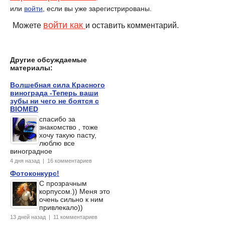
или
войти
, если вы уже зарегистрированы.
войти как
Можете
и оставить комментарий.
Другие обсуждаемые
материалы:
Волшебная сила Красного
винограда -Теперь ваши
зубы ни чего не боятся с
BIOMED
спасибо за
знакомство , тоже
хочу такую пасту,
люблю все
виноградное
4 дня назад | 16 комментариев
Фотоконкурс!
С прозрачным
корпусом.)) Меня это
очень сильно к ним
привлекало))
13 дней назад | 11 комментариев