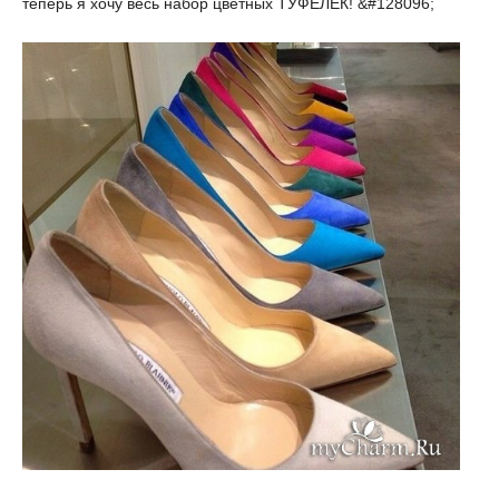
теперь я хочу весь набор цветных ТУФЕЛЕК! &#128096;