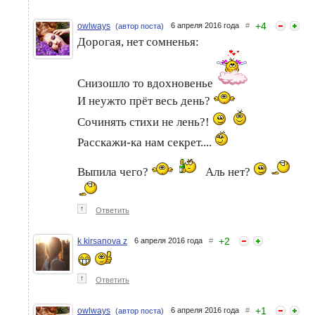
+
4
owlways
6 апреля 2016 года
#
(автор поста)
Дорогая, нет сомненья:
Снизошло то вдохновенье
И неужто прёт весь день?
Сочинять стихи не лень?!
Расскажи-ка нам секрет....
Выпила чего?
Аль нет?
↑
Ответить
+
2
k kirsanova z
6 апреля 2016 года
#
↑
Ответить
+
1
owlways
6 апреля 2016 года
#
(автор поста)