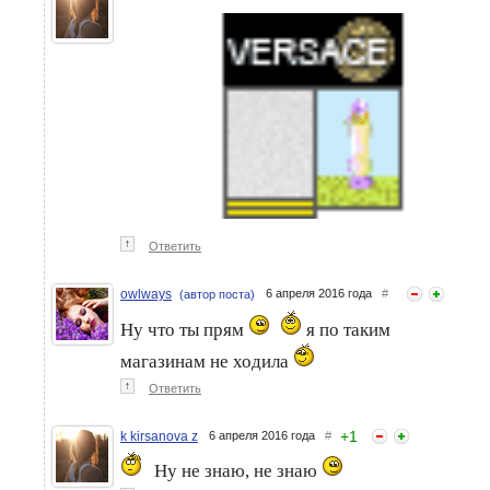
↑
Ответить
owlways
6 апреля 2016 года
#
(автор поста)
Ну что ты прям
я по таким
магазинам не ходила
↑
Ответить
+
1
k kirsanova z
6 апреля 2016 года
#
Ну не знаю, не знаю