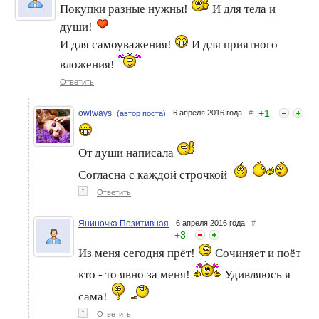
Покупки разные нужны!
И для тела и
души!
И для самоуважения!
И для приятного
вложения!
Ответить
+
1
owlways
6 апреля 2016 года
#
(автор поста)
От души написала
Согласна с каждой строчкой
↑
Ответить
Яниночка Позитивная
6 апреля 2016 года
#
+
3
Из меня сегодня прёт!
Сочиняет и поёт
кто - то явно за меня!
Удивляюсь я
сама!
↑
Ответить