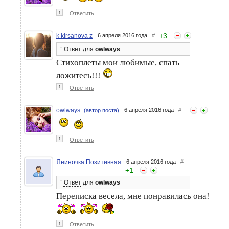
↑
Ответить
+
3
k kirsanova z
6 апреля 2016 года
#
↑
Ответ
для
owlways
Стихоплеты мои любимые, спать
ложитесь!!!
↑
Ответить
owlways
6 апреля 2016 года
#
(автор поста)
↑
Ответить
Яниночка Позитивная
6 апреля 2016 года
#
+
1
↑
Ответ
для
owlways
Переписка весела, мне понравилась она!
↑
Ответить