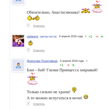
Обязательно, Анастасиюшка!
↑
Ответить
+
1
owlways
6 апреля 2016 года
#
(автор поста)
↑
Ответить
Яниночка Позитивная
6 апреля 2016 года
#
+
1
Баю - бай! Глазки Принцесса закрывай!
Только сильно не храпи!
А то можно испугаться в ночи!
↑
Ответить