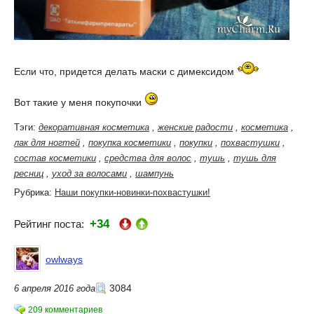
Если что, придется делать маски с димексидом
Вот такие у меня покупочки
Тэги:
декоративная косметика
,
женские радости
,
косметика
,
лак для ногтей
,
покупка косметики
,
покупки
,
похвастушки
,
состав косметики
,
средства для волос
,
тушь
,
тушь для
ресниц
,
уход за волосами
,
шампунь
Рубрика:
Наши покупки-новинки-похвастушки!
+34
Рейтинг поста:
owlways
3084
6 апреля 2016 года
209 комментариев