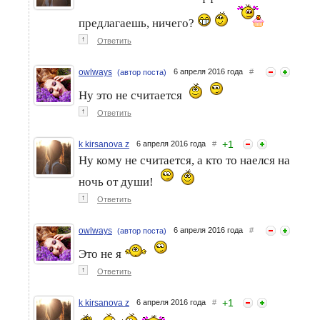
предлагаешь, ничего?
↑
Ответить
owlways
6 апреля 2016 года
#
(автор поста)
Ну это не считается
↑
Ответить
+
1
k kirsanova z
6 апреля 2016 года
#
Ну кому не считается, а кто то наелся на
ночь от души!
↑
Ответить
owlways
6 апреля 2016 года
#
(автор поста)
Это не я
↑
Ответить
+
1
k kirsanova z
6 апреля 2016 года
#