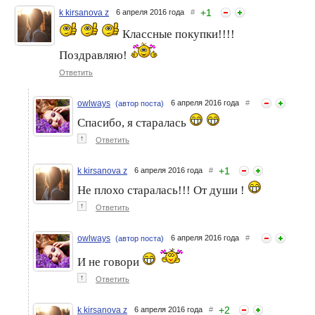
+
1
k kirsanova z
6 апреля 2016 года
#
Классные покупки!!!!
Поздравляю!
Ответить
owlways
6 апреля 2016 года
#
(автор поста)
Вот и я пополнила свои
Актрисы мыльных опер
Спасибо, я старалась
запасы
прошлых лет: тогда и
сегодня
↑
Ответить
+
1
k kirsanova z
6 апреля 2016 года
#
Не плохо старалась!!! От души !
↑
Ответить
owlways
6 апреля 2016 года
#
(автор поста)
И не говори
↑
Ответить
+
2
k kirsanova z
6 апреля 2016 года
#