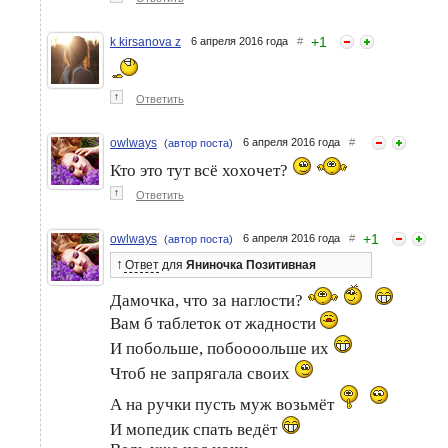
+
1
k kirsanova z
6 апреля 2016 года
#
↑
Ответить
owlways
6 апреля 2016 года
#
(автор поста)
Кто это тут всё хохочет?
↑
Ответить
+
1
owlways
6 апреля 2016 года
#
(автор поста)
↑
Ответ
для
Яниночка Позитивная
Дамочка, что за наглости?
Вам б таблеток от жадности
И побольше, побоооольше их
Чтоб не запрягала своих
А на ручки пусть муж возьмёт
И мопедик спать ведёт