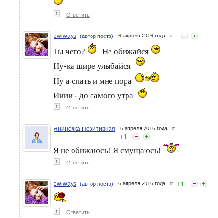
↑
Ответить
owlways
6 апреля 2016 года
#
(автор поста)
Ты чего?
Не обижайся
Ну-ка шире улыбайся
Ну а спать и мне пора
Ииии - до самого утра
↑
Ответить
Яниночка Позитивная
6 апреля 2016 года
#
+
1
Я не обижаюсь! Я смущаюсь!
↑
Ответить
+
1
owlways
6 апреля 2016 года
#
(автор поста)
↑
Ответить