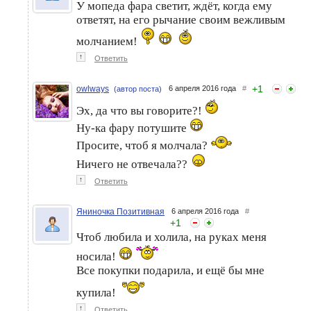
У мопеда фара светит, ждёт, когда ему
ответят, на его рычание своим вежливым
молчанием!
↑
Ответить
+
1
owlways
6 апреля 2016 года
#
(автор поста)
Эх, да что вы говорите?!
Ну-ка фару потушите
Просите, чтоб я молчала?
Ничего не отвечала??
↑
Ответить
Яниночка Позитивная
6 апреля 2016 года
#
+
1
Чтоб любила и холила, на руках меня
носила!
Все покупки подарила, и ещё бы мне
купила!
↑
Ответить