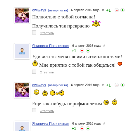
+
1
owlways
6 апреля 2016 года
#
(автор поста)
Полностью с тобой согласна!
Получилось так прекрасно
↑
Ответить
Яниночка Позитивная
6 апреля 2016 года
#
+
1
Удивила ты меня своими возможностями!
Мне приятно с тобой так общаться!
↑
Ответить
+
1
owlways
6 апреля 2016 года
#
(автор поста)
Еще как-нибудь порифмоплетим
↑
Ответить
Яниночка Позитивная
6 апреля 2016 года
#
+
1