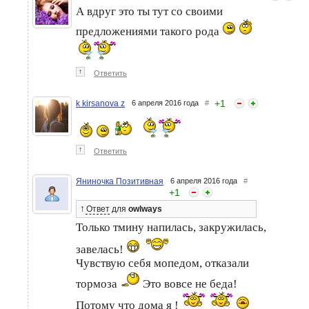
А вдруг это ты тут со своими
предложениями такого рода
↑
Ответить
+
1
k kirsanova z
6 апреля 2016 года
#
↑
Ответить
Яниночка Позитивная
6 апреля 2016 года
#
+
1
↑
Ответ
для
owlways
Только тмину напилась, закружилась,
завелась!
Чувствую себя мопедом, отказали
тормоза
Это вовсе не беда!
Потому что дома я !