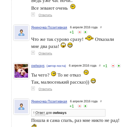
Ведь уже час ночи..
Все зевают очень
↑
Ответить
Яниночка Позитивная
6 апреля 2016 года
#
+
1
Что же так сурово сразу!
Отказали
мне два раза!
↑
Ответить
+
1
owlways
6 апреля 2016 года
#
(автор поста)
Ты чего?
То не отказ
Так, малюсенький рассказ))
↑
Ответить
Яниночка Позитивная
6 апреля 2016 года
#
+
1
↑
Ответ
для
owlways
Пошла я сама спать, раз мне никто не рад!