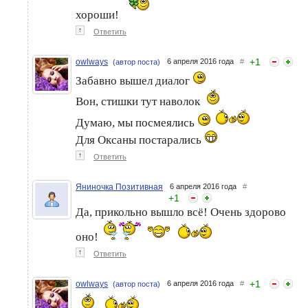
хороши!
↑
Ответить
+
1
owlways
6 апреля 2016 года
#
(автор поста)
Забавно вышел диалог
Вон, стишки тут наволок
Думаю, мы посмеялись
Для Оксаны постарались
↑
Ответить
Яниночка Позитивная
6 апреля 2016 года
#
+
1
Да, прикольно вышло всё! Очень здорово
оно!
↑
Ответить
+
1
owlways
6 апреля 2016 года
#
(автор поста)