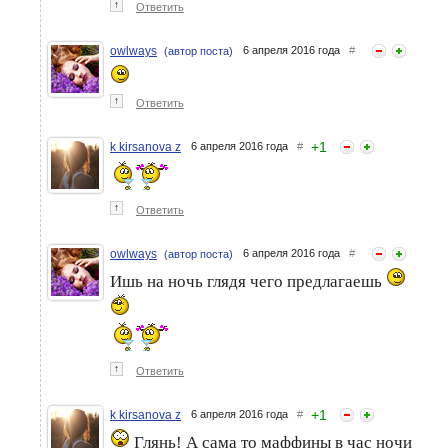
↑
Ответить
owlways
6 апреля 2016 года
#
(автор поста)
↑
Ответить
+
1
k kirsanova z
6 апреля 2016 года
#
↑
Ответить
owlways
6 апреля 2016 года
#
(автор поста)
Ишь на ночь глядя чего предлагаешь
↑
Ответить
+
1
k kirsanova z
6 апреля 2016 года
#
Глянь! А сама то маффины в час ночи