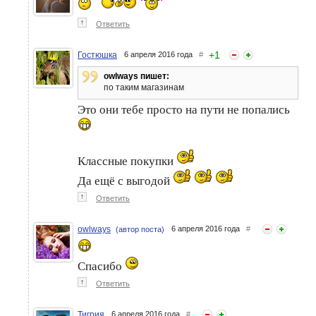
↑
Ответить
+
1
Гостюшка
6 апреля 2016 года
#
owlways пишет:
по таким магазинам
Это они тебе просто на пути не попались
Классные покупки
Да ещё с выгодой
↑
Ответить
owlways
6 апреля 2016 года
#
(автор поста)
Спасибо
↑
Ответить
Тигрия
6 апреля 2016 года
#