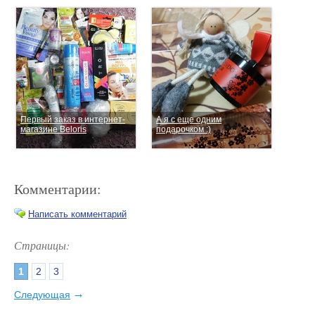
Первый заказ в интернет-
А я с еще одним
магазине Beloris
подарочком :)
Комментарии:
Написать комментарий
Страницы:
1
2
3
А я получила посылку от
Экономия не в ущерб
Ив Роше!
качеству: топ-5 открытий
→
Следующая
прошлого года