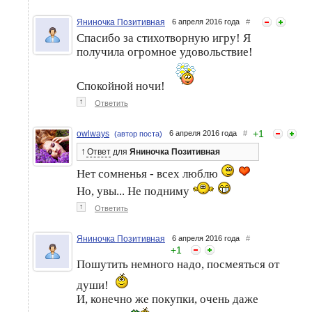
Яниночка Позитивная
6 апреля 2016 года
#
Спасибо за стихотворную игру! Я
получила огромное удовольствие!
Спокойной ночи!
↑
Ответить
+
1
owlways
6 апреля 2016 года
#
(автор поста)
↑
Ответ
для
Яниночка Позитивная
Нет сомненья - всех люблю
Но, увы... Не подниму
↑
Ответить
Яниночка Позитивная
6 апреля 2016 года
#
+
1
Пошутить немного надо, посмеяться от
души!
И, конечно же покупки, очень даже