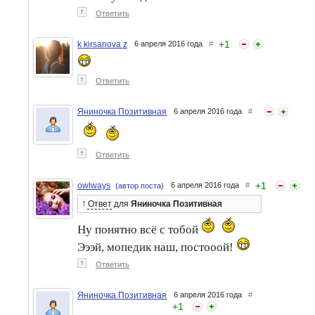
↑
Ответить
+
1
k kirsanova z
6 апреля 2016 года
#
↑
Ответить
Яниночка Позитивная
6 апреля 2016 года
#
↑
Ответить
+
1
owlways
6 апреля 2016 года
#
(автор поста)
↑
Ответ
для
Яниночка Позитивная
Ну понятно всё с тобой
Эээй, мопедик наш, постооой!
↑
Ответить
Яниночка Позитивная
6 апреля 2016 года
#
+
1