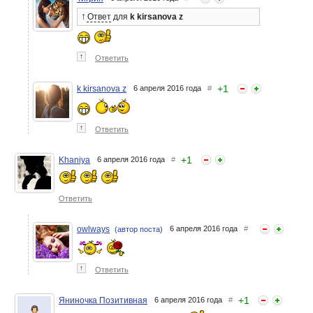
↑
Ответ
для
k kirsanova z
↑
Ответить
+
1
k kirsanova z
6 апреля 2016 года
#
↑
Ответить
+
1
Khaniya
6 апреля 2016 года
#
Ответить
owlways
6 апреля 2016 года
#
(автор поста)
↑
Ответить
+
1
Яниночка Позитивная
6 апреля 2016 года
#