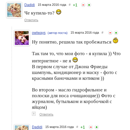
+
1
Dadidi
15 марта 2016 года
#
Че купила-то?
Ответить
owlways
15 марта 2016 года
#
(автор поста)
Ну понятно, решила так пробежаться
А у кого-то радость —
Интернет-пользователи не
посылочка от DNC!
оценили, что Шейк сама
Так там то, что мои фото - я купила )) Что
ходит по магазинам и
интернетное - не я
держит зонт
В первом случае от Джона Фриеды
шампунь, кондиционер и маску - фото с
красными баночками и котиком ))
Во втором - масло гидрофильное и
полоски для носа очищающие)) Фото с
журналом, бутыльком и коробочкой с
яйцом)
↑
Ответить
+
1
Dadidi
15 марта 2016 года
#