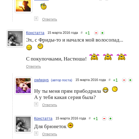
↑
Ответить
+
1
Констатта
15 марта 2016 года
#
Эх, с Фриды-то и начался мой волосопад...
С покупочками, Настюша!
Ответить
+
1
owlways
15 марта 2016 года
#
(автор поста)
Ну ты меня прям прибодрила
А у тебя какая серия была?
↑
Ответить
+
1
Констатта
15 марта 2016 года
#
Для брюнеток
↑
Ответить