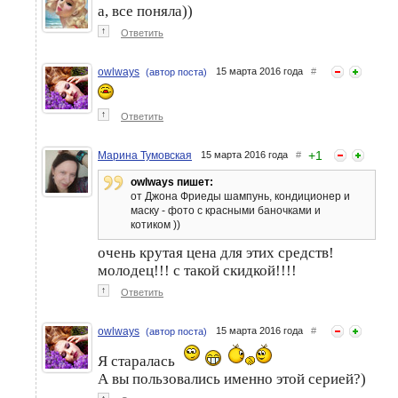
а, все поняла))
↑
Ответить
owlways
15 марта 2016 года
#
(автор поста)
↑
Ответить
+
1
Марина Тумовская
15 марта 2016 года
#
owlways пишет:
от Джона Фриеды шампунь, кондиционер и
маску - фото с красными баночками и
котиком ))
очень крутая цена для этих средств!
молодец!!! с такой скидкой!!!!
↑
Ответить
owlways
15 марта 2016 года
#
(автор поста)
Я старалась
А вы пользовались именно этой серией?)