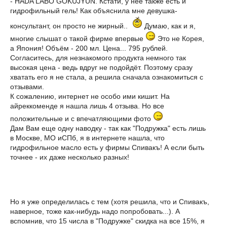
- HADA LABO GOKUJYUN. Кстати, у нее также есть и
гидрофильный гель! Как объяснила мне девушка-
консультант, он просто не жирный..
Думаю, как и я,
многие слышат о такой фирме впервые
Это не Корея,
а Япония! Объём - 200 мл. Цена... 795 рублей.
Согласитесь, для незнакомого продукта немного так
высокая цена - ведь вдруг не подойдёт. Поэтому сразу
хватать его я не стала, а решила сначала ознакомиться с
отзывами.
К сожалению, интернет не особо ими кишит. На
айреккоменде я нашла лишь 4 отзыва. Но все
положительные и с впечатляющими фото
Дам Вам еще одну наводку - так как "Подружка" есть лишь
в Москве, МО иСПб, я в интернете нашла, что
гидрофильное масло есть у фирмы Спивакъ! А если быть
точнее - их даже несколько разных!
Но я уже определилась с тем (хотя решила, что и Спивакъ,
наверное, тоже как-нибудь надо попробовать...). А
вспомнив, что 15 числа в "Подружке" скидка на все 15%, я