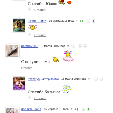
Спасибо, Юляш
↑
Ответить
+
1
Юлия Б 1985
16 марта 2016 года
#
↑
Ответить
+
1
nataha7907
15 марта 2016 года
#
С покупочками
Ответить
owlways
15 марта 2016 года
#
(автор поста)
Спасибо большое
↑
Ответить
+
1
donskih uljana
15 марта 2016 года
#