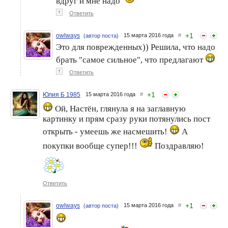
вдруг и мне надо
↑
Ответить
+
1
owlways
15 марта 2016 года
#
(автор поста)
Это для поврежденных)) Решила, что надо
брать "самое сильное", что предлагают
↑
Ответить
+
1
Юлия Б 1985
15 марта 2016 года
#
Ой, Настён, глянула я на заглавную
картинку и прям сразу руки потянулись пост
открыть - умеешь же насмешить!
А
покупки вообще супер!!!
Поздравляю!
Ответить
+
1
owlways
15 марта 2016 года
#
(автор поста)