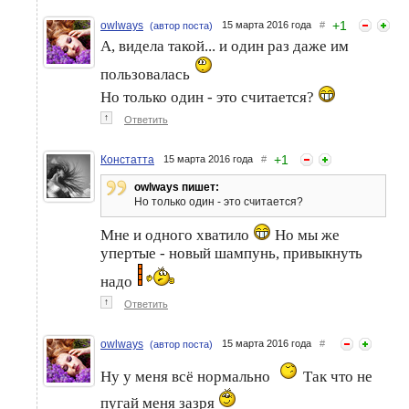
+
1
owlways
15 марта 2016 года
#
(автор поста)
А, видела такой... и один раз даже им
пользовалась
Но только один - это считается?
↑
Ответить
+
1
Констатта
15 марта 2016 года
#
owlways пишет:
Но только один - это считается?
Мне и одного хватило
Но мы же
упертые - новый шампунь, привыкнуть
надо
↑
Ответить
owlways
15 марта 2016 года
#
(автор поста)
Ну у меня всё нормально
Так что не
пугай меня зазря