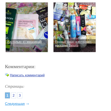
А я только из магазина))
Первый заказ в интернет-
магазине Beloris
Комментарии:
Написать комментарий
Страницы:
1
2
3
А я получила посылку от
Филипп Киркоров показал,
Ив Роше!
каково это – ходить с
→
Следующая
детьми по магазинам