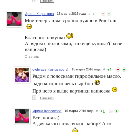
↑
Ответить
+
1
Ирина Корсакова
15 марта 2016 года
#
Мне теперь тоже срочно нужно в Рив Гош
Классные покупки
А рядом с полосками, что ещё купила?(ты не
написала)
Ответить
+
1
owlways
15 марта 2016 года
#
(автор поста)
Рядом с полосками гидрофильное масло,
ради которого весь сыр-бор
Про него я выше картинки написала
↑
Ответить
+
1
Ирина Корсакова
15 марта 2016 года
#
Все, поняла)
А для какого типа волос набор? А то