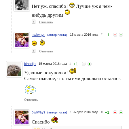
Нет уж, спасибо!
Лучше уж я чем-
нибудь другим
↑
Ответить
+
1
owlways
15 марта 2016 года
#
(автор поста)
↑
Ответить
+
1
klnadja
15 марта 2016 года
#
Удачные покупочки!
Самое главное, что ты ими довольна осталась
Ответить
+
1
owlways
15 марта 2016 года
#
(автор поста)
Спасибо