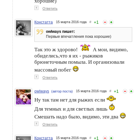
хорошие)
↑
Ответить
+
1
Констатта
15 марта 2016 года
#
owlways пишет:
Первые впечатления пока хорошие)
Так это ж здорово!
А мои, видимо,
обиделись,что я их - рыжиков
брюнеточным помыла. И организовали
массовый побег
↑
Ответить
+
1
owlways
15 марта 2016 года
#
(автор поста)
Ну так там нет для рыжих если
Для темных и для светлых лишь
Смешать надо было, видимо, эти два
↑
Ответить
+
1
Констатта
15 марта 2016 года
#