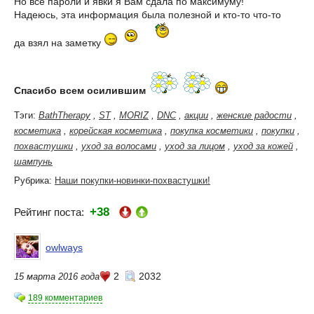
Но все пароли и явки я Вам сдала по максимуму!
Надеюсь, эта информация была полезной и кто-то что-то
да взял на заметку
Спасибо всем осилившим
Тэги:
BathTherapy
,
ST
,
MORIZ
,
DNC
,
акции
,
женские радости
,
косметика
,
корейская косметика
,
покупка косметики
,
покупки
,
похвастушки
,
уход за волосами
,
уход за лицом
,
уход за кожей
,
шампунь
Рубрика:
Наши покупки-новинки-похвастушки!
+38
Рейтинг поста:
owlways
2
2032
15 марта 2016 года
189 комментариев