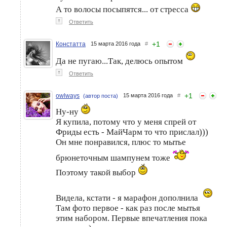
А то волосы посыпятся... от стресса
↑
Ответить
+
1
Констатта
15 марта 2016 года
#
Да не пугаю...Так, делюсь опытом
↑
Ответить
+
1
owlways
15 марта 2016 года
#
(автор поста)
Ну-ну
Я купила, потому что у меня спрей от
Фриды есть - МайЧарм то что прислал)))
Он мне понравился, плюс то мытье
брюнеточным шампунем тоже
Поэтому такой выбор
Видела, кстати - я марафон дополнила
Там фото первое - как раз после мытья
этим набором. Первые впечатления пока