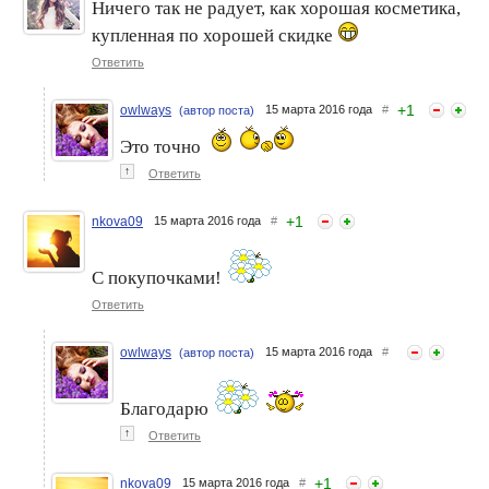
Ничего так не радует, как хорошая косметика,
купленная по хорошей скидке
Ответить
+
1
owlways
15 марта 2016 года
#
(автор поста)
Это точно
↑
Ответить
+
1
nkova09
15 марта 2016 года
#
С покупочками!
Ответить
owlways
15 марта 2016 года
#
(автор поста)
Благодарю
↑
Ответить
+
1
nkova09
15 марта 2016 года
#