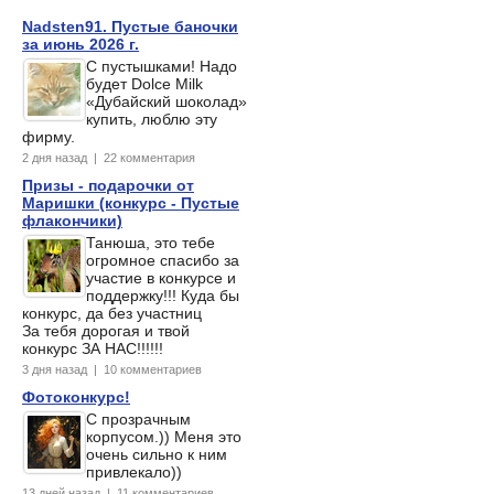
Nadsten91. Пустые баночки
за июнь 2026 г.
С пустышками! Надо
будет Dolce Milk
«Дубайский шоколад»
купить, люблю эту
фирму.
2 дня назад | 22 комментария
Призы - подарочки от
Маришки (конкурс - Пустые
флакончики)
Танюша, это тебе
огромное спасибо за
участие в конкурсе и
поддержку!!! Куда бы
конкурс, да без участниц
За тебя дорогая и твой
конкурс ЗА НАС!!!!!!
3 дня назад | 10 комментариев
Фотоконкурс!
С прозрачным
корпусом.)) Меня это
очень сильно к ним
привлекало))
13 дней назад | 11 комментариев