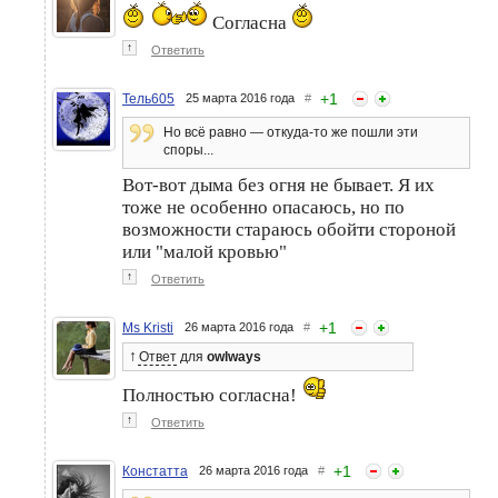
Согласна
↑
Ответить
+
1
Тель605
25 марта 2016 года
#
Но всё равно — откуда-то же пошли эти
споры...
Вот-вот дыма без огня не бывает. Я их
тоже не особенно опасаюсь, но по
возможности стараюсь обойти стороной
или "малой кровью"
↑
Ответить
+
1
Ms Kristi
26 марта 2016 года
#
↑
Ответ
для
owlways
Полностью согласна!
↑
Ответить
+
1
Констатта
26 марта 2016 года
#