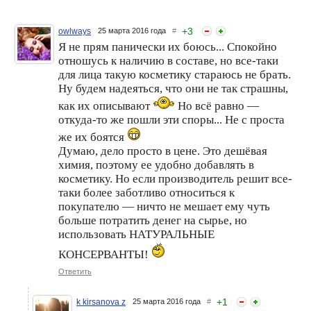
+
3
owlways
25 марта 2016 года
#
Я не прям панически их боюсь... Спокойно
Золотая косметика
Фитоэстрогены в
отношусь к наличию в составе, но все-таки
косметике: надежды и
для лица такую косметику стараюсь не брать.
разочарования
Ну будем надеяться, что они не так страшны,
как их описывают
Но всё равно —
откуда-то же пошли эти споры... Не с проста
же их боятся
Думаю, дело просто в цене. Это дешёвая
химия, поэтому ее удобно добавлять в
косметику. Но если производитель решит все-
таки более заботливо относиться к
покупателю — ничто не мешает ему чуть
Густой Домашний
Витамин Е – ингредиент
больше потратить денег на сырье, но
Полезный Майонез Всего
must-have в косметике
из ДВУХ Ингредиентов!
использовать НАТУРАЛЬНЫЕ
БЕЗ Вредных Добавок!
Быстро и Легко!
КОНСЕРВАНТЫ!
Ответить
+
1
k kirsanova z
25 марта 2016 года
#