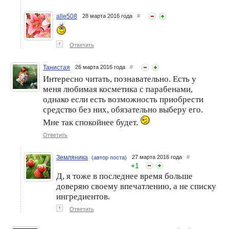
alle508
28 марта 2016 года
#
↑
Ответить
Танистая
26 марта 2016 года
#
Интересно читать, познавательно. Есть у
меня любимая косметика с парабенами,
однако если есть возможность приобрести
средство без них, обязательно выберу его.
Мне так спокойнее будет.
Ответить
Земляника
27 марта 2016 года
#
(автор поста)
+
1
Д, я тоже в последнее время больше
доверяю своему впечатлению, а не списку
ингредиентов.
↑
Ответить