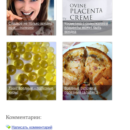
Сладкое не только вредно,
Косметика с содержанием
но и… полезно
плаценты может быть
вредна
Такие вредные – полезные
Вредные булочки и
жиры!
полезный салатик :)
Комментарии:
Написать комментарий