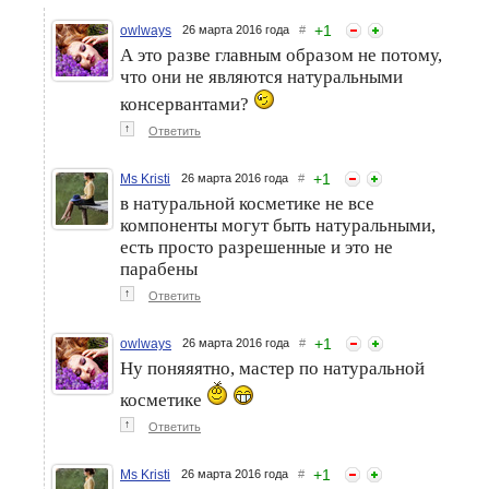
+
1
owlways
26 марта 2016 года
#
А это разве главным образом не потому,
что они не являются натуральными
консервантами?
↑
Ответить
+
1
Ms Kristi
26 марта 2016 года
#
в натуральной косметике не все
компоненты могут быть натуральными,
есть просто разрешенные и это не
парабены
↑
Ответить
+
1
owlways
26 марта 2016 года
#
Ну поняяятно, мастер по натуральной
косметике
↑
Ответить
+
1
Ms Kristi
26 марта 2016 года
#