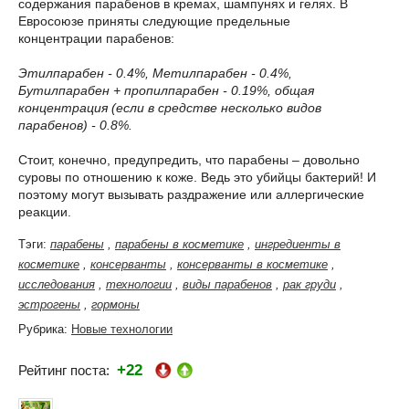
содержания парабенов в кремах, шампунях и гелях. В
Евросоюзе приняты следующие предельные
концентрации парабенов:
Этилпарабен - 0.4%, Метилпарабен - 0.4%,
Бутилпарабен + пропилпарабен - 0.19%, общая
концентрация (если в средстве несколько видов
парабенов) - 0.8%.
Стоит, конечно, предупредить, что парабены – довольно
суровы по отношению к коже. Ведь это убийцы бактерий! И
поэтому могут вызывать раздражение или аллергические
реакции.
Тэги:
парабены
,
парабены в косметике
,
ингредиенты в
косметике
,
консерванты
,
консерванты в косметике
,
исследования
,
технологии
,
виды парабенов
,
рак груди
,
эстрогены
,
гормоны
Рубрика:
Новые технологии
+22
Рейтинг поста: