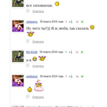
все хихикаешь
↑
Ответить
+
1
owlways
26 марта 2016 года
#
Ну чего ты?)) Я ж любя, так сказать
↑
Ответить
+
1
Ms Kristi
26 марта 2016 года
#
и я
↑
Ответить
+
1
owlways
26 марта 2016 года
#
↑
Ответить