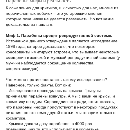
Парабены: мифы и реальность
К сожалению для критиков, и к счастью для нас, многие из
перечисленных побочек – это устаревшие мнения,
которые пока никак не удается развенчать. Но вот какие
доказательства нашла я.
Миф 1. Парабены вредят репродуктивной системе.
Источником данного утверждения является исследование
1998 года, которое доказывало, что некоторые
консерванты имитируют эстроген, что вызывает некоторые
смещения в женской и мужской репродуктивной системе (у
мужчин наблюдается сокращение количества
сперматозоидов).
Что можно противопоставить такому исследованию?
Наверное, только факты. Вот они:
- Исследование проводилось на крысах. Грызуны
принимали парабены вовнутрь. А мы с вами не крысы, и
косметику не едим. Справедливости ради, стоит сказать,
что парабены иногда присутствуют в некоторых продуктах
питания, но это тема другой статьи, мы говорим только о
косметике.
- Крысам давали дозу парабенов, в 4000 раз
превышающую ту, что используется в косметике.