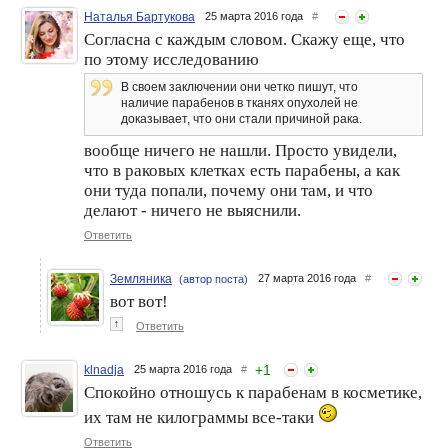
Наталья Бартукова
25 марта 2016 года
#
Согласна с каждым словом. Скажу еще, что
по этому исследованию
В своем заключении они четко пишут, что
наличие парабенов в тканях опухолей не
доказывает, что они стали причиной рака.
вообще ничего не нашли. Просто увидели,
что в раковых клетках есть парабены, а как
они туда попали, почему они там, и что
делают - ничего не выяснили.
Ответить
Земляника
27 марта 2016 года
#
(автор поста)
вот вот!
↑
Ответить
+
1
klnadja
25 марта 2016 года
#
Спокойно отношусь к парабенам в косметике,
их там не килограммы все-таки
Ответить