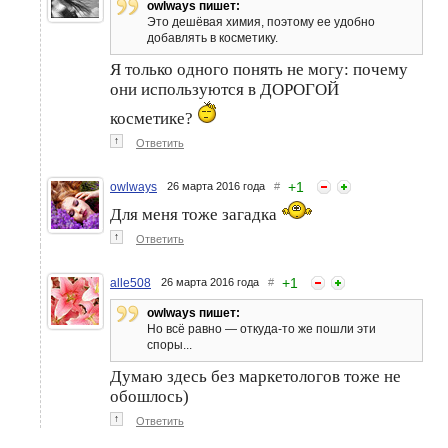
owlways пишет:
Это дешёвая химия, поэтому ее удобно
добавлять в косметику.
Я только одного понять не могу: почему
они используются в ДОРОГОЙ
косметике?
↑
Ответить
+
1
owlways
26 марта 2016 года
#
Для меня тоже загадка
↑
Ответить
+
1
alle508
26 марта 2016 года
#
owlways пишет:
Но всё равно — откуда-то же пошли эти
споры...
Думаю здесь без маркетологов тоже не
обошлось)
↑
Ответить