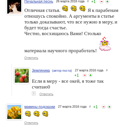
+
1
Печальная песнь
26 марта 2016 года
#
Отличная статья.
Я к парабенам
отношусь спокойно. А аргументы в статье
только доказывают, что все нужно в меру, и
будет тогда счастье.
Честно, восхищаюсь Вами! Столько
материала научного проработать!
Ответить
Земляника
27 марта 2016 года
#
(автор поста)
+
1
Если в меру - все окей, я тоже так
считаю0
↑
Ответить
+
1
мамины подсказки
27 марта 2016 года
#
Ответить