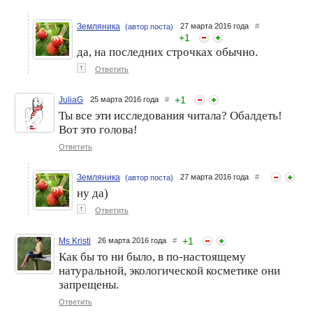
Земляника
27 марта 2016 года
#
(автор поста)
+
1
да, на последних строчках обычно.
↑
Ответить
+
1
JuliaG
25 марта 2016 года
#
Ты все эти исследования читала? Обалдеть!
Вот это голова!
Ответить
Земляника
27 марта 2016 года
#
(автор поста)
ну да)
↑
Ответить
+
1
Ms Kristi
26 марта 2016 года
#
Как бы то ни было, в по-настоящему
натуральной, экологической косметике они
запрещены.
Ответить