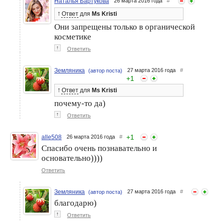
Наталья Бартукова
26 марта 2016 года
#
↑
Ответ
для
Ms Kristi
Они запрещены только в органической
косметике
↑
Ответить
Земляника
27 марта 2016 года
#
(автор поста)
+
1
↑
Ответ
для
Ms Kristi
почему-то да)
↑
Ответить
+
1
alle508
26 марта 2016 года
#
Спасибо очень познавательно и
основательно))))
Ответить
Земляника
27 марта 2016 года
#
(автор поста)
благодарю)
↑
Ответить