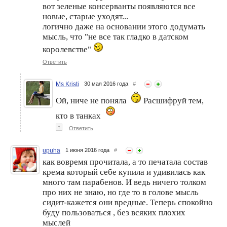
вот зеленые консерванты появляются все
новые, старые уходят...
логично даже на основании этого додумать
мысль, что "не все так гладко в датском
королевстве"
Ответить
Ms Kristi
30 мая 2016 года
#
Ой, ниче не поняла
Расшифруй тем,
кто в танках
↑
Ответить
upuha
1 июня 2016 года
#
как вовремя прочитала, а то печатала состав
крема который себе купила и удивилась как
много там парабенов. И ведь ничего толком
про них не знаю, но где то в голове мысль
сидит-кажется они вредные. Теперь спокойно
буду пользоваться , без всяких плохих
мыслей