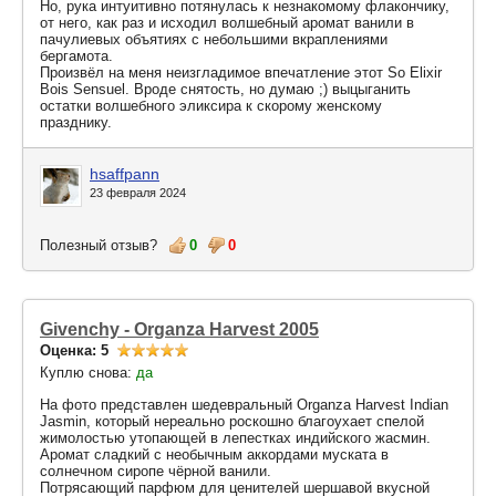
Но, рука интуитивно потянулась к незнакомому флакончику,
от него, как раз и исходил волшебный аромат ванили в
пачулиевых объятиях с небольшими вкраплениями
бергамота.
Произвёл на меня неизгладимое впечатление этот So Elixir
Bois Sensuel. Вроде снятость, но думаю ;) выцыганить
остатки волшебного эликсира к скорому женскому
празднику.
hsaffpann
23 февраля 2024
Полезный отзыв?
0
0
Givenchy - Organza Harvest 2005
Оценка: 5
Куплю снова:
да
На фото представлен шедевральный Organza Harvest Indian
Jasmin, который нереально роскошно благоухает спелой
жимолостью утопающей в лепестках индийского жасмин.
Аромат сладкий с необычным аккордами муската в
солнечном сиропе чёрной ванили.
Потрясающий парфюм для ценителей шершавой вкусной