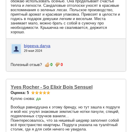
обожаю использовать осенью. Она проделывает счастье
тепла и легкости. Сандаловые отголоски уносят в красивые
воспоминания о зеленых лесах. Польское производство,
приятный аромат и красивая упаковка. Привозят в целости и
годись в подарок девушки легким и веселым. Места
занимает мало, можно брать с собой в сумочку про
необходимости. Крышечка не сваливается, держится
хорошо.
bigeeva darya
29 мая 2024
Полезный отзыв?
0
0
Yves Rocher - So Elixir Bois Sensuel
Оценка: 5
Куплю снова:
да
Вообще равнодушна к этому бренду, но тут зашла к подруге
и мой нос учуял знакомые землистые нотки пачули, специй,
подвяленных стручков ванили...
Поинтересовалось, что за нишевый шедевр заполнил собой
всё пространство квартиры. Подруга указала на туалётный
столик, где я для себя ничего не увидела.