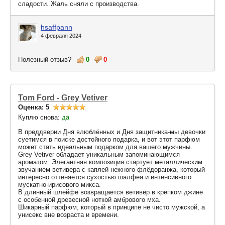
сладости. Жаль сняли с производства.
hsaffpann
4 февраля 2024
Полезный отзыв?
0
0
Tom Ford - Grey Vetiver
Оценка: 5
Куплю снова:
да
В преддверии Дня влюблённых и Дня защитника-мы девочки
суетимся в поиске достойного подарка, и вот этот парфюм
может стать идеальным подарком для вашего мужчины.
Grey Vetiver обладает уникальным запоминающимся
ароматом. Элегантная композиция стартует металлическим
звучанием ветивера с каплей нежного флёдоранжа, который
интересно оттеняется сухостью шалфея и интенсивного
мускатно-ирисового микса.
В длинный шлейфе возвращается ветивер в крепком джине
с особенной древесной ноткой амбрового мха.
Шикарный парфюм, который в принципе не чисто мужской, а
унисекс вне возраста и времени.