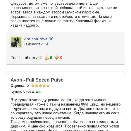
цитрусов, потом уже почувствовала хмель. Еще
понравилось, что он такой небанальный и это сочетание не
встречается в каждом втором мужском парфюме.
Нормально наносится и по стойкости отличный. На коже
раскрывается еще лучше по факту. Красивый флакон и
хватит надолго.
kira timurova 96
21 декабря 2023
Полезный отзыв?
0
0
Avon - Full Speed Pulse
Оценка: 5
Куплю снова:
да
Эту туалетную воду решил купить, когда закончилась
предыдущая - тоже с таким названием Фул Спид, но немного
с другим ароматом и в другом цвете. Должен отметить, что
по характеру это новое сочетание. Когда наношу его на себя,
то сразу ощущаю перец и лимон.
Такое многообещающее начало, я бы назвал его сильным и
дерзким. И мне оно нравится. Постепенно появляются нотки
хмеля и кардамона. Но ощущение энергии и свежести