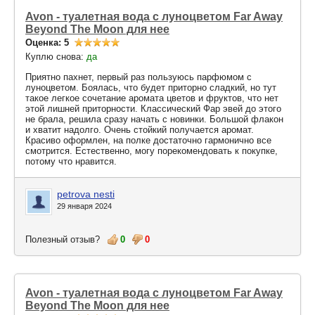
Avon - туалетная вода с луноцветом Far Away
Beyond The Moon для нее
Оценка: 5
Куплю снова:
да
Приятно пахнет, первый раз пользуюсь парфюмом с
луноцветом. Боялась, что будет приторно сладкий, но тут
такое легкое сочетание аромата цветов и фруктов, что нет
этой лишней приторности. Классический Фар эвей до этого
не брала, решила сразу начать с новинки. Большой флакон
и хватит надолго. Очень стойкий получается аромат.
Красиво оформлен, на полке достаточно гармонично все
смотрится. Естественно, могу порекомендовать к покупке,
потому что нравится.
petrova nesti
29 января 2024
Полезный отзыв?
0
0
Avon - туалетная вода с луноцветом Far Away
Beyond The Moon для нее