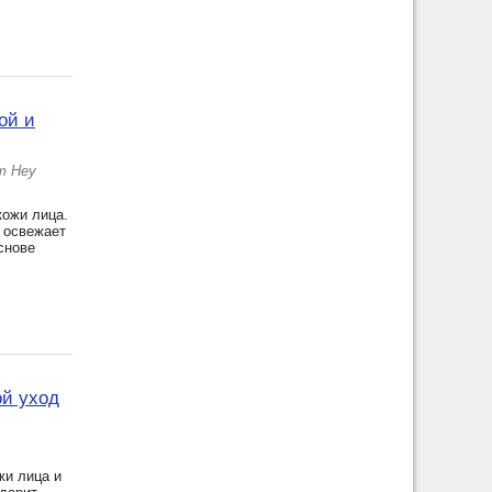
ой и
т Неу
ожи лица.
и освежает
снове
ой уход
жи лица и