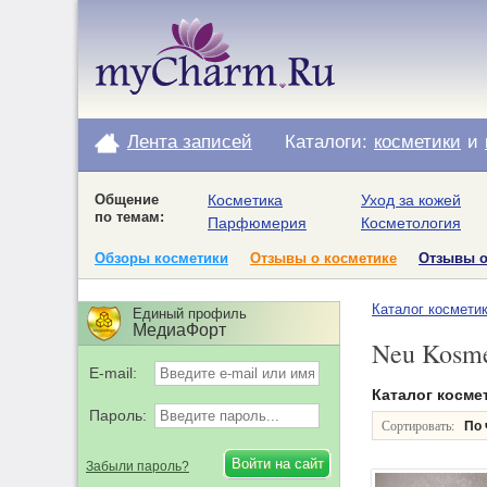
Лента записей
Каталоги:
косметики
и
Общение
Косметика
Уход за кожей
по темам:
Парфюмерия
Косметология
Обзоры косметики
Отзывы о косметике
Отзывы 
Каталог космети
Единый профиль
МедиаФорт
Neu Kosme
E-mail:
Каталог косме
Пароль:
Сортировать:
По 
Забыли пароль?