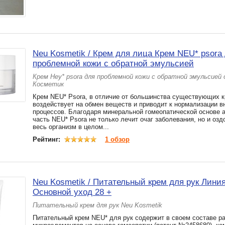
Neu Kosmetik / Крем для лица Крем NEU* psora
проблемной кожи с обратной эмульсией
Крем Неу* psora для проблемной кожи с обратной эмульсией
Косметик
Крем NEU* Psorа, в отличие от большинства существующих к
воздействует на обмен веществ и приводит к нормализации в
процессов. Благодаря минеральной гомеопатической основе 
часть NEU* Psorа не только лечит очаг заболевания, но и оз
весь организм в целом...
Рейтинг:
1 обзор
Neu Kosmetik / Питательный крем для рук Лини
Основной уход 28 +
Питательный крем для рук Neu Kosmetik
Питательный крем NEU* для рук содержит в своем составе р