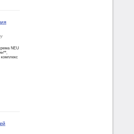
ния
еу
 крема NEU
н**,
и комплекс
тей