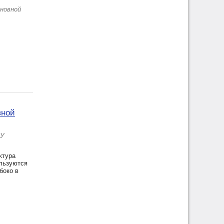
сновной
вной
ЕУ
ктура
ользуются
боко в