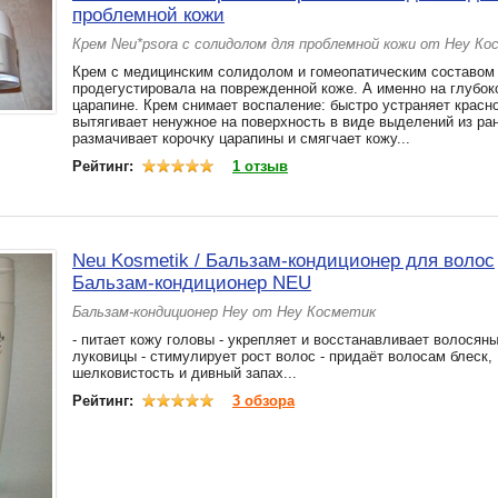
проблемной кожи
Крем Neu*psora с солидолом для проблемной кожи от Неу Ко
Крем с медицинским солидолом и гомеопатическим составом
продегустировала на поврежденной коже. А именно на глубок
царапине. Крем снимает воспаление: быстро устраняет красно
вытягивает ненужное на поверхность в виде выделений из ран
размачивает корочку царапины и смягчает кожу...
Рейтинг:
1 отзыв
Neu Kosmetik / Бальзам-кондиционер для волос
Бальзам-кондиционер NEU
Бальзам-кондиционер Неу от Неу Косметик
- питает кожу головы - укрепляет и восстанавливает волосян
луковицы - стимулирует рост волос - придаёт волосам блеск,
шелковистость и дивный запах...
Рейтинг:
3 обзора