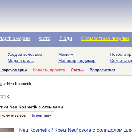
парфюмерии
Фото
Люди
Совместные покупки
Уход за волосами
Макияж
Новости кр
Мода и стиль
Маникюр, педикюр
Секреты к
о парфюмерии
Новости проекта
Статьи
Вопрос-ответ
ки
> Neu Kosmetik
tik
тики Neu Kosmetik с отзывами
|
числу отзывов
По рейтингу
Neu Kosmetik / Крем Neu*psora с солидолом дл