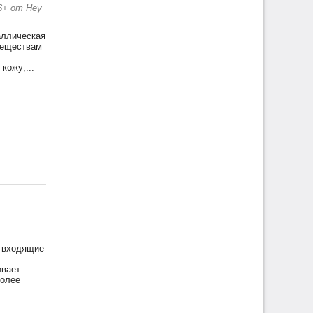
6+ от Неу
аллическая
 веществам
кожу;...
, входящие
,
ивает
более