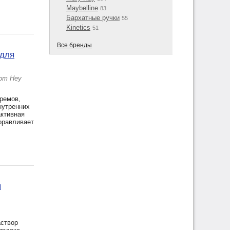
Maybelline
83
Бархатные ручки
55
Kinetics
51
Все бренды
 для
 от Неу
ремов,
нутренних
активная
доравливает
я
аствор