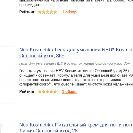
микроэлементов на основе гомеопатии (патент №2458680), ко
церамидов...
Рейтинг:
1 обзор
Neu Kosmetik / Гель для умывания NEU* Kosmet
Основной уход 36+
Гель для умывания НЕУ Косметик линия Основной уход 36+
Гель для умывания НЕУ Косметик линия Основной уход 36+ -
очищает - освежает Формула геля для умывания включает мя
поверхностно активные вещества, экстракт корня ириса
флорентийского**, что обеспечивает: чистоту кожи увлажненно
Рейтинг:
1 обзор
Neu Kosmetik / Питательный крем для ног и ног
Линия Основной уход 28+