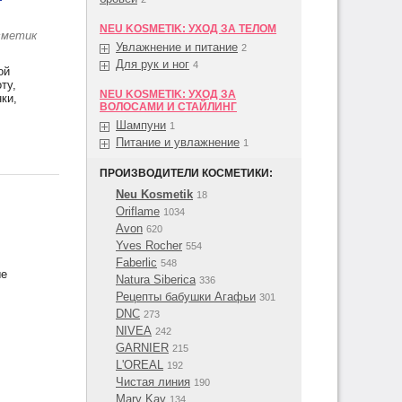
NEU KOSMETIK: УХОД ЗА ТЕЛОМ
сметик
Увлажнение и питание
2
Для рук и ног
4
ой
ту,
NEU KOSMETIK: УХОД ЗА
ки,
ВОЛОСАМИ И СТАЙЛИНГ
Шампуни
1
Питание и увлажнение
1
ПРОИЗВОДИТЕЛИ КОСМЕТИКИ:
Neu Kosmetik
18
Oriflame
1034
Avon
620
Yves Rocher
554
Faberlic
548
ые
Natura Siberica
336
Рецепты бабушки Агафьи
301
DNC
273
NIVEA
242
GARNIER
215
L'OREAL
192
Чистая линия
190
Mary Kay
134