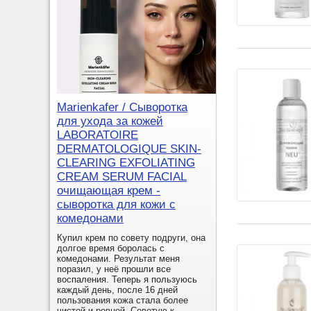
Marienkafer / Сыворотка
для ухода за кожей
LABORATOIRE
DERMATOLOGIQUE SKIN-
CLEARING EXFOLIATING
CREAM SERUM FACIAL
очищающая крем -
сыворотка для кожи с
комедонами
Купил крем по совету подруги, она
долгое время боролась с
комедонами. Результат меня
поразил, у неё прошли все
воспаления. Теперь я пользуюсь
каждый день, после 16 дней
пользования кожа стала более
чистой и ровной. Советую к