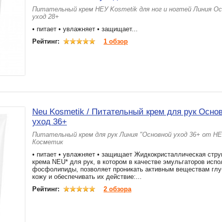
Питательный крем НЕУ Kosmetik для ног и ногтей Линия О
уход 28+
• питает • увлажняет • защищает...
Рейтинг:
1 обзор
Neu Kosmetik / Питательный крем для рук Осно
уход 36+
Питательный крем для рук Линия "Основной уход 36+ от Н
Косметик
• питает • увлажняет • защищает Жидкокристаллическая стру
крема NEU* для рук, в котором в качестве эмульгаторов исп
фосфолипиды, позволяет проникать активным веществам глу
кожу и обеспечивать их действие:...
Рейтинг:
2 обзора