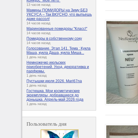
Конкурс "Мое лето"
13 часов назад
Мамины ПОМИДОРЫ на Зиму БЕЗ
УКСУСА – Так ВКУСНО, что выпьешь
даже рассол!
14 часов назад
Маринованные помидоры "Класс!"
14 часов назад
Помидоры в собственному соку
14 часов назад
Голосование. Этап 141. Тема : Кукла
Маша, кукла Даша, кукла Миша...
1 день назад
Немножечко июльских
приобретений. Уход, декоративка и
парфюмы.
1 день назад
Пустышки июля 2026. Mari67na
1 день назад
Гостюшка. Мои косметические
экземпляры, добравшиеся до
донышка. Апрель-май 2026 года
1 день назад
Пользователь дня