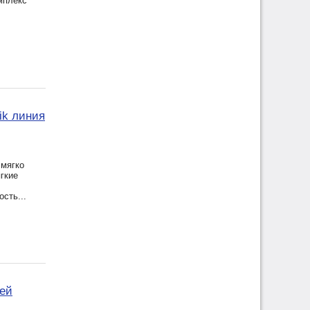
мплекс
ik линия
 мягко
гкие
сть...
тей