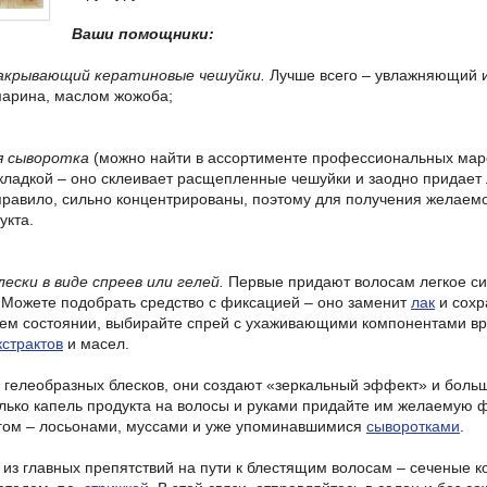
Ваши помощники:
закрывающий кератиновые чешуйки.
Лучше всего – увлажняющий 
марина, маслом жожоба;
я сыворотка
(можно найти в ассортименте профессиональных маро
кладкой – оно склеивает расщепленные чешуйки и заодно придает 
 правило, сильно концентрированы, поэтому для получения желае
укта.
ески в виде спреев или гелей.
Первые придают волосам легкое си
 Можете подобрать средство с фиксацией – оно заменит
лак
и сохр
ем состоянии, выбирайте спрей с ухаживающими компонентами вр
кстрактов
и масел.
я гелеобразных блесков, они создают «зеркальный эффект» и больш
лько капель продукта на волосы и руками придайте им желаемую ф
гом – лосьонами, муссами и уже упоминавшимися
сыворотками
.
из главных препятствий на пути к блестящим волосам – сеченые ко