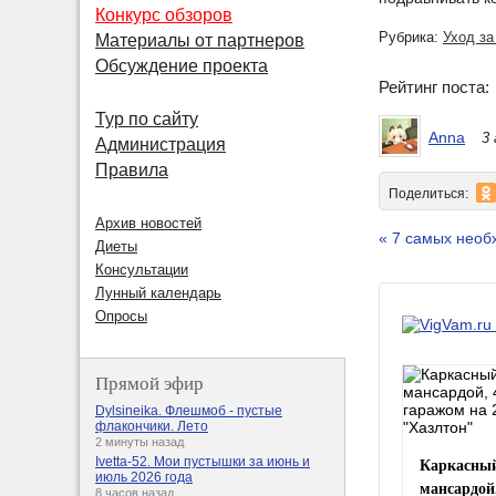
Конкурс обзоров
Рубрика:
Уход за
Материалы от партнеров
Обсуждение проекта
Рейтинг поста
Тур по сайту
Anna
3
Администрация
Правила
Поделиться:
Архив новостей
« 7 самых необ
Диеты
Консультации
Лунный календарь
Опросы
Прямой эфир
Dylsineika. Флешмоб - пустые
флакончики. Лето
2 минуты назад
Каркасный
Ivetta-52. Мои пустышки за июнь и
июль 2026 года
мансардой
8 часов назад