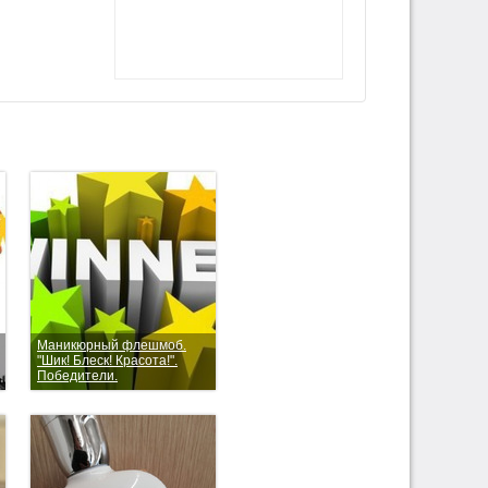
Маникюрный флешмоб.
"Шик! Блеск! Красота!".
Победители.