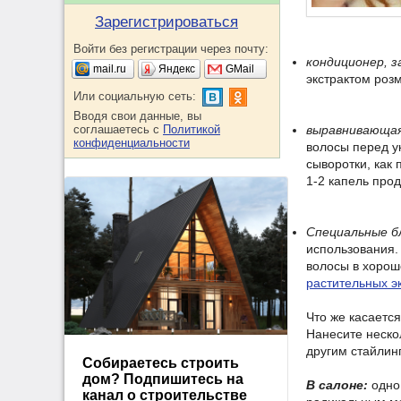
Зарегистрироваться
Войти без регистрации через почту:
кондиционер, 
mail.ru
Яндекс
GMail
экстрактом роз
Или социальную сеть:
Вводя свои данные, вы
соглашаетесь с
Политикой
выравнивающа
конфиденциальности
волосы перед у
сыворотки, как
1-2 капель прод
Специальные бл
использования.
волосы в хорош
растительных э
Что же касаетс
Нанесите неско
другим стайлин
Собираетесь строить
дом? Подпишитесь на
В салоне:
одно 
канал о строительстве