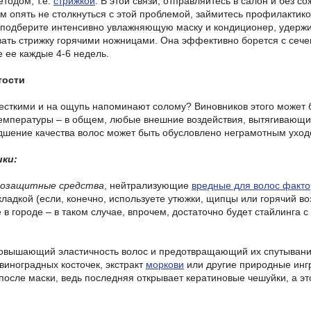
тодом, т.е.
стрижкой
. В этой связи, отправляйтесь в салон и без 
м опять не столкнуться с этой проблемой, займитесь профилактико
, подберите интенсивно увлажняющую маску и кондиционер, удерж
ать стрижку горячими ножницами. Она эффективно борется с сечен
е ее каждые 4-6 недель.
тости
есткими и на ощупь напоминают солому? Виновников этого может б
температуры – в общем, любые внешние воздействия, вытягивающ
удшение качества волос может быть обусловлено неграмотным уход
ки:
мозащитные средства
, нейтрализующие
вредные для волос факт
кладкой (если, конечно, используете утюжки, щипцы или горячий в
 в городе – в таком случае, впрочем, достаточно будет стайлинга
повышающий эластичность волос и предотвращающий их спутывание
виноградных косточек, экстракт
моркови
или другие природные ингр
 после маски, ведь последняя открывает кератиновые чешуйки, а э