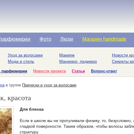
парфюмерии
Фото
Люди
Магазин handmade
Уход за волосами
Макияж
Новости кр
Мода и стиль
Маникюр, педикюр
Секреты к
о парфюмерии
Новости проекта
Статьи
Вопрос-ответ
na
в группе
Прически и уход за волосами
к, красота
Для блеска
Если в школе вы не прогуливали физику, то, безусловно, 
гладкой поверхности. Таким образом, чтобы волосы забл
структуру.