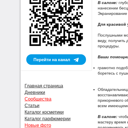
В салоне:
глубо
нанесении бесц
Экранирование 
Для красивой 
Послушными мож
виду, получить
процедуры.
Ваши помощни
Перейти на канал
грамотно подоб
боретесь с пуш
Главная страница
Обладательница
Дневники
восстанавливаю
Сообщества
прикорневого об
Статьи
всем имеющемся
Каталог косметики
В салоне:
чтобы
Каталог парфюмерии
мастеру время н
Новые фото
подравнивать к