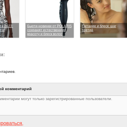
та 2023:
Бьюти-новинки от POLARIS
Питание и блеск: шаг
та!
сохранят естественную
третий
красоту и блеск волос
и:
нтариев.
ой комментарий
ироваться
,