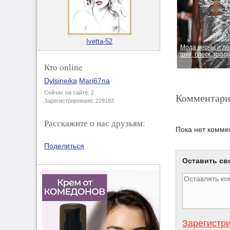
Ivetta-52
Мода весны и ле
шик, блеск, красо
Кто online
Dylsineika
Mari67na
Сейчас на сайте: 2
Комментари
Зарегистрировано: 229183
Расскажите о нас друзьям:
Пока нет комме
Поделиться
Оставить св
Зарегистр