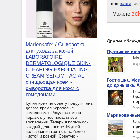
или
войти
, ес
во
Можете
Другие обсуж
Marienkafer / Сыворотка
для ухода за кожей
Пустышки июля
LABORATOIRE
Мар
DERMATOLOGIQUE SKIN-
6 д
CLEARING EXFOLIATING
CREAM SERUM FACIAL
Гостюшка. Мои
очищающая крем -
до донышка. А
сыворотка для кожи с
Го
комедонами
бра
пе
Купил крем по совету подруги, она
5 д
долгое время боролась с
комедонами. Результат меня
Маринованные
поразил, у неё прошли все
Оче
воспаления. Теперь я пользуюсь
при
каждый день, после 16 дней
оч
пользования кожа стала более
чистой и ровной. Советую к
2 д