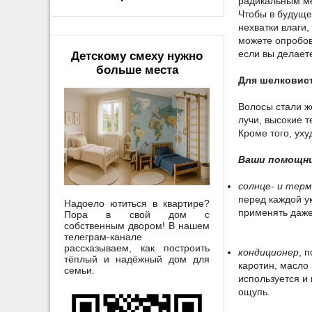
радикальным ме
Чтобы в будуще
нехватки влаги
можете опробов
если вы делает
Детскому смеху нужно
больше места
Для шелковис
Волосы стали ж
лучи, высокие 
Кроме того, ух
Ваши помощни
солнце- и тер
перед каждой у
Надоело ютиться в квартире?
применять даже
Пора в свой дом с
собственным двором! В нашем
телеграм-канале
рассказываем, как построить
кондиционер
, 
тёплый и надёжный дом для
каротин, масло 
семьи.
используется и
ощупь.