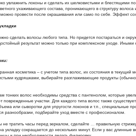
ко увлажнить локоны и сделать их шелковистыми и блестящими по
ветного ухаживающего состава, проникающего в структуру волоса 
можно провести после окрашивания или само по себе. Эффект сох
укладки
но сделать волосы любого типа. Но придется постараться и окру
 достойный результат можно только при комплексном уходе. Иными
ки:
ранная косметика – с учетом типа волос, их состояния в текущий м
истыми кудряшками, выбирайте разглаживающие продукты (обычно 
м тонких волос необходимы средства с пантенолом, которые увел
т поврежденные участки. Для каждого типа волос также существует
ъема или сыворотки для упругости локонов и т.п., специальные про
 разнообразии, подбирайте уход вместе с профессионалом.
 не тратить часы перед зеркалом, сделайте … правильную стрижку.
а укладку сокращается до нескольких минут. Если у вас длинные в
онцы и при необходимости делать филировку.