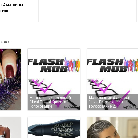
а 2 машины
лтон"
акже:
ота!
Маникюрный флешмоб.
Маникюрный флешмоб.
"Шик! Блеск! Красота!".
"Шик! Блеск! Красота!".
Голосование.
Голосование 2.