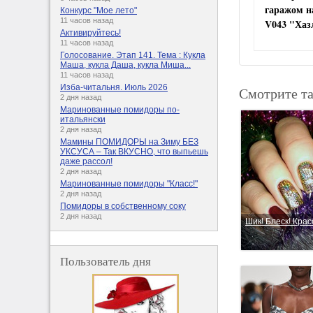
гаражом н
Конкурс "Мое лето"
11 часов назад
V043 "Хаз
Активируйтесь!
11 часов назад
Голосование. Этап 141. Тема : Кукла
Маша, кукла Даша, кукла Миша...
11 часов назад
Изба-читальня. Июль 2026
Смотрите т
2 дня назад
Маринованные помидоры по-
итальянски
2 дня назад
Мамины ПОМИДОРЫ на Зиму БЕЗ
УКСУСА – Так ВКУСНО, что выпьешь
даже рассол!
2 дня назад
Маринованные помидоры "Класс!"
2 дня назад
Помидоры в собственному соку
2 дня назад
Шик! Блеск! Крас
Пользователь дня