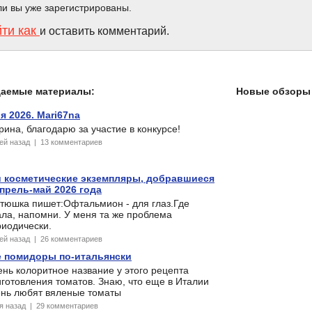
ли вы уже зарегистрированы.
йти как
и оставить комментарий.
даемые материалы:
Новые обзоры 
 2026. Mari67na
ина, благодарю за участие в конкурсе!
ней назад | 13 комментариев
 косметические экземпляры, добравшиеся
прель-май 2026 года
стюшка пишет:Офтальмион - для глаз.Где
ла, напомни. У меня та же проблема
риодически.
ней назад | 26 комментариев
 помидоры по-итальянски
нь колоритное название у этого рецепта
готовления томатов. Знаю, что еще в Италии
ень любят вяленые томаты
ня назад | 29 комментариев