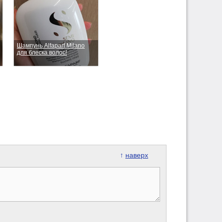
Шампунь Alfaparf Milano
для блеска волос!
↑
наверх