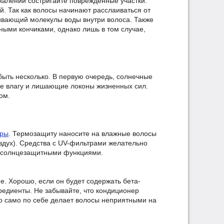
сожалений состригайте поврежденные участки.
й. Так как волосы начинают расслаиваться от
ивающий молекулы воды внутри волоса. Также
ыми кончиками, однако лишь в том случае,
ыть несколько. В первую очередь, солнечные
ие влагу и лишающие локоны жизненных сил.
ом.
оры
. Термозащиту наносите на влажные волосы
оздух). Средства с UV-фильтрами желательно
 с солнцезащитными функциями.
. Хорошо, если он будет содержать бета-
едиенты. Не забывайте, что кондиционер
то само по себе делает волосы неприятными на