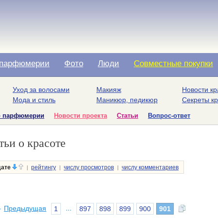
парфюмерии
Фото
Люди
Совместные покупки
Уход за волосами
Макияж
Новости кр
Мода и стиль
Маникюр, педикюр
Секреты к
о парфюмерии
Новости проекта
Статьи
Вопрос-ответ
тьи о красоте
|
|
|
дате
рейтингу
числу просмотров
числу комментариев
←
Предыдущая
...
1
897
898
899
900
901