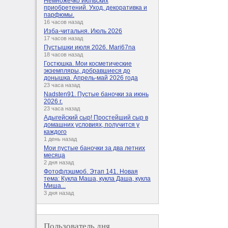
Немножечко июльских
приобретений. Уход, декоративка и
парфюмы.
16 часов назад
Изба-читальня. Июль 2026
17 часов назад
Пустышки июля 2026. Mari67na
18 часов назад
Гостюшка. Мои косметические
экземпляры, добравшиеся до
донышка. Апрель-май 2026 года
23 часа назад
Nadsten91. Пустые баночки за июнь
2026 г.
23 часа назад
Адыгейский сыр! Простейший сыр в
домашних условиях, получится у
каждого
1 день назад
Мои пустые баночки за два летних
месяца
2 дня назад
Фотофлэшмоб. Этап 141. Новая
тема: Кукла Маша, кукла Даша, кукла
Миша...
3 дня назад
Пользователь дня