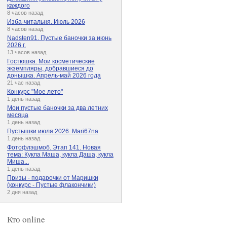
каждого
8 часов назад
Изба-читальня. Июль 2026
8 часов назад
Nadsten91. Пустые баночки за июнь
2026 г.
13 часов назад
Гостюшка. Мои косметические
экземпляры, добравшиеся до
донышка. Апрель-май 2026 года
21 час назад
Конкурс "Мое лето"
1 день назад
Мои пустые баночки за два летних
месяца
1 день назад
Пустышки июля 2026. Mari67na
1 день назад
Фотофлэшмоб. Этап 141. Новая
тема: Кукла Маша, кукла Даша, кукла
Миша...
1 день назад
Призы - подарочки от Маришки
(конкурс - Пустые флакончики)
2 дня назад
Кто online