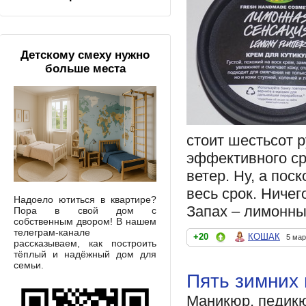
Детскому смеху нужно
больше места
стоит шестьсот р
эффективного ср
ветер. Ну, а поск
весь срок. Ничег
Надоело ютиться в квартире?
Запах – лимонны
Пора в свой дом с
собственным двором! В нашем
телеграм-канале
+20
КОШАК
5 мар
рассказываем, как построить
тёплый и надёжный дом для
семьи.
Пять зимних 
Маникюр, педик