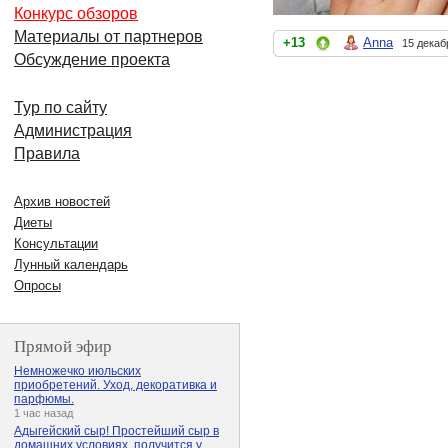
Конкурс обзоров
Материалы от партнеров
+13
Anna
15 декаб
Обсуждение проекта
Тур по сайту
Администрация
Правила
Архив новостей
Диеты
Консультации
Лунный календарь
Опросы
Прямой эфир
Немножечко июльских
приобретений. Уход, декоративка и
парфюмы.
1 час назад
Адыгейский сыр! Простейший сыр в
домашних условиях, получится у