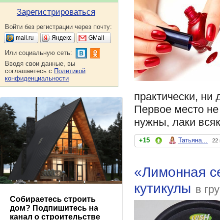
Зарегистрироваться
Войти без регистрации через почту:
mail.ru
Яндекс
GMail
Или социальную сеть:
Вводя свои данные, вы
соглашаетесь с
Политикой
конфиденциальности
практически, ни 
Первое место не
нужны, лаки вся
+15
Татьяна...
22
«Лимонная се
кутикулы
в гр
Собираетесь строить
дом? Подпишитесь на
канал о строительстве