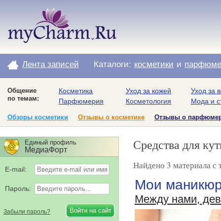
Лента записей
Каталоги:
косметики
и
парфюме
Общение
Косметика
Уход за кожей
Уход за 
по темам:
Парфюмерия
Косметология
Мода и с
Обзоры косметики
Отзывы о косметике
Отзывы о парфюме
Средства для ку
Единый профиль
МедиаФорт
Найдено 3 материала с 
E-mail:
Мои маникюр
Пароль:
Между нами, де
Забыли пароль?