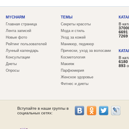
MYCHARM
ТЕМЫ
КАТА
В кат
Главная страница
Секреты красоты
3700
Лента записей
Мода и стиль
6691
7269
Новые фото
Уход за кожей
Рейтинг пользователей
Маникюр, педикюр
Лунный календарь
Прически, уход за волосами
КАТА
Консультации
Косметология
В ка
6180
Диеты
Макияж
893
о
Опросы
Парфюмерия
Женское здоровье
Фитнес и диеты
Вступайте в наши группы в
социальных сетях: