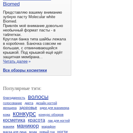
Biomed
Представляю вашему вниманию
зубную пасту Molecular white
Biomed.
Привлёк моё внимание довольно
необычный формат пасты - в
таблетках.
Круглая банка типа шайбы лежала
в коробочке. Баночка совсем не
большая, с отвинчивающейся
крышкой. Под крышкой ещё идёт
защитная мембрана...
Читать далее
»
Все обзоры косметики
Популярные тэги:
волосы
благодарность
голосование
диета
дизайн ногтей
здоровье
женщина
идеи для маникюра
конкурс
кожа
конкурс обзоров
косметика
красота
лак для ногтей
маникюр
макияж
марафон
ногти
маска для лица
мода
новый год