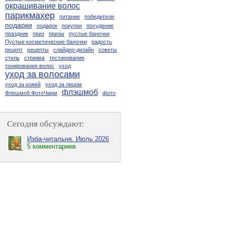
окрашивание волос
парикмахер
питание
победители
подарки
подарок
покупки
похудение
праздник
приз
призы
пустые баночки
Пустые косметические баночки
радость
рецепт
рецепты
слайдер-дизайн
советы
стиль
стрижка
тестирование
тонирование волос
уход
уход за волосами
уход за кожей
уход за лицом
флэшмоб
Флешмоб ФотоЧарм
фото
Сегодня обсуждают:
Изба-читальня. Июль 2026
5 комментариев