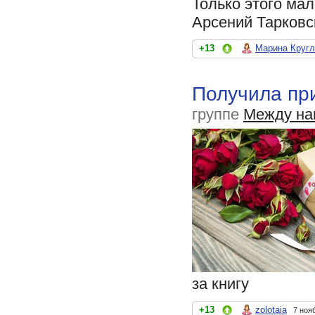
Только этого мал
Арсений Тарковс
+13
Марина Кругл
Получила при
группе
Между на
за книгу
+13
zolotaia
7 ноя