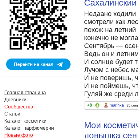
Сахалинский
Недаано ходили 
смотрели как лес
похож на летний
конечно не могл
Сентябрь — осен
Ведь он и летним
И солнце будет 
Перейти на канал
Лучом с небес ма
И не поверишь, ч
И не поймешь, чт
Гуляй же среди л
Главная страница
Дневники
+8
marihka
23 сен
Сообщества
Статьи
Каталог косметики
Мои космети
Каталог парфюмерии
донышка сен
Новые фото