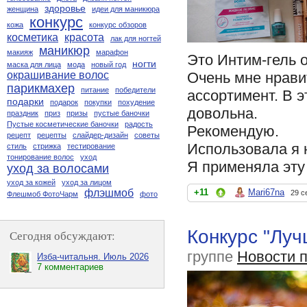
здоровье
женщина
идеи для маникюра
конкурс
кожа
конкурс обзоров
косметика
красота
лак для ногтей
маникюр
макияж
марафон
Это Интим-гель о
ногти
маска для лица
мода
новый год
Очень мне нрави
окрашивание волос
парикмахер
питание
победители
ассортимент. В э
подарки
подарок
покупки
похудение
довольна.
праздник
приз
призы
пустые баночки
Пустые косметические баночки
радость
Рекомендую.
рецепт
рецепты
слайдер-дизайн
советы
Использовала я н
стиль
стрижка
тестирование
тонирование волос
уход
Я применяла эту 
уход за волосами
уход за кожей
уход за лицом
+11
Mari67na
флэшмоб
29 с
Флешмоб ФотоЧарм
фото
Конкурс "Луч
Сегодня обсуждают:
группе
Новости 
Изба-читальня. Июль 2026
7 комментариев