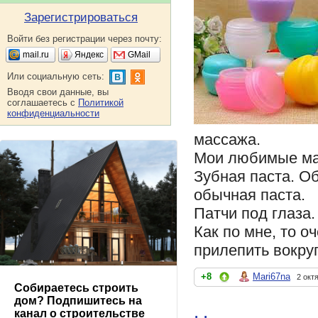
Зарегистрироваться
Войти без регистрации через почту:
mail.ru
Яндекс
GMail
Или социальную сеть:
Вводя свои данные, вы
соглашаетесь с
Политикой
конфиденциальности
массажа.
Мои любимые ма
Зубная паста. Об
обычная паста.
Патчи под глаза.
Как по мне, то о
прилепить вокруг
+8
Mari67na
2 окт
Собираетесь строить
дом? Подпишитесь на
канал о строительстве