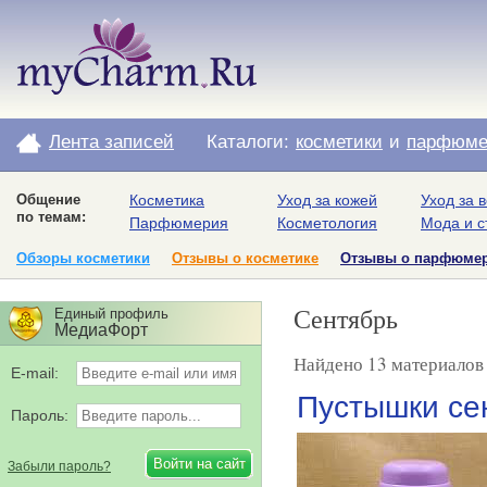
Лента записей
Каталоги:
косметики
и
парфюме
Общение
Косметика
Уход за кожей
Уход за 
по темам:
Парфюмерия
Косметология
Мода и с
Обзоры косметики
Отзывы о косметике
Отзывы о парфюме
Сентябрь
Единый профиль
МедиаФорт
Найдено 13 материалов 
E-mail:
Пустышки сен
Пароль:
Забыли пароль?