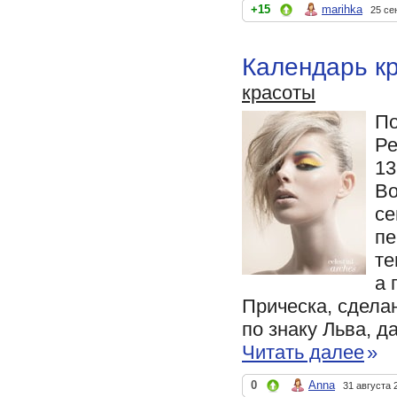
+15
marihka
25 се
Календарь к
красоты
По
Ре
13
Во
се
пе
те
а 
Прическа, сдела
по знаку Льва, д
Читать далее
»
0
Anna
31 августа 