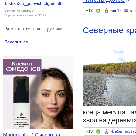
TashkaS
a_gulevich
olgadbaltic
+12
Sun12
Сейчас на сайте: 3
30 октя
Зарегистрировано: 229183
Расскажите о нас друзьям:
Северные кр
Поделиться
конца месяца си
хвоя на деревьях
+19
Изабелла317
Marienkafer / Сыворотка