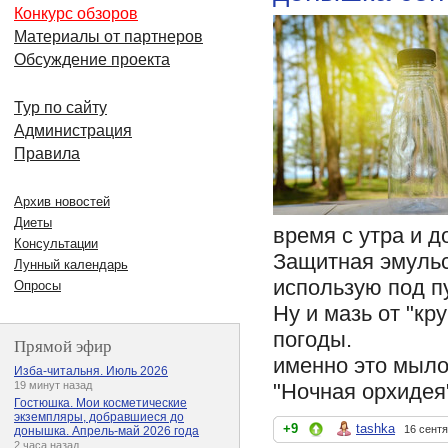
Конкурс обзоров
Материалы от партнеров
Обсуждение проекта
Тур по сайту
Администрация
Правила
Архив новостей
Диеты
время с утра и 
Консультации
Защитная эмульс
Лунный календарь
использую под п
Опросы
Ну и мазь от "кр
погоды.
Прямой эфир
именно это мыло
Изба-читальня. Июль 2026
"Ночная орхидея"
19 минут назад
Гостюшка. Мои косметические
экземпляры, добравшиеся до
+9
tashka
16 сентя
донышка. Апрель-май 2026 года
2 часа назад