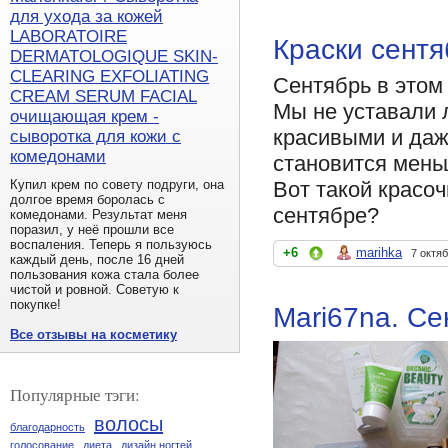
для ухода за кожей
LABORATOIRE
Краски сентя
DERMATOLOGIQUE SKIN-
CLEARING EXFOLIATING
Сентябрь в этом
CREAM SERUM FACIAL
Мы не уставали 
очищающая крем -
красивыми и даж
сыворотка для кожи с
комедонами
становится мень
Вот такой красоч
Купил крем по совету подруги, она
долгое время боролась с
сентябре?
комедонами. Результат меня
поразил, у неё прошли все
воспаления. Теперь я пользуюсь
+6
marihka
7 октя
каждый день, после 16 дней
пользования кожа стала более
чистой и ровной. Советую к
покупке!
Mari67na. Се
Все отзывы на косметику
Популярные тэги:
волосы
благодарность
голосование
диета
дизайн ногтей