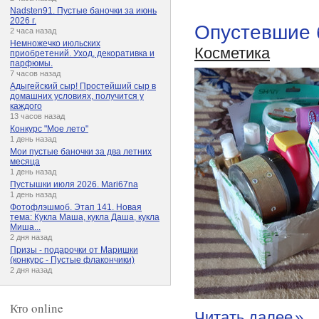
Nadsten91. Пустые баночки за июнь
2026 г.
Опустевшие
2 часа назад
Немножечко июльских
Косметика
приобретений. Уход, декоративка и
парфюмы.
7 часов назад
Адыгейский сыр! Простейший сыр в
домашних условиях, получится у
каждого
13 часов назад
Конкурс "Мое лето"
1 день назад
Мои пустые баночки за два летних
месяца
1 день назад
Пустышки июля 2026. Mari67na
1 день назад
Фотофлэшмоб. Этап 141. Новая
тема: Кукла Маша, кукла Даша, кукла
Миша...
2 дня назад
Призы - подарочки от Маришки
(конкурс - Пустые флакончики)
2 дня назад
Кто online
Читать далее
»