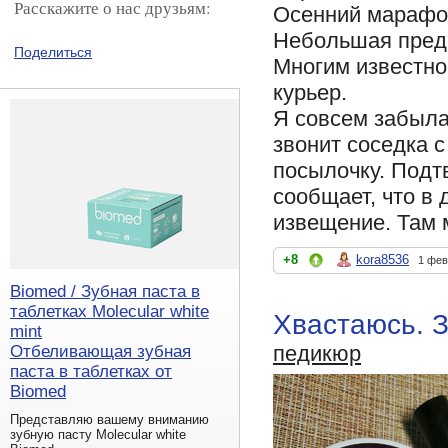
Расскажите о нас друзьям:
Осенний марафон
Небольшая преди
Поделиться
Многим известно,
курьер.
Я совсем забыла
звонит соседка с
посылочку. Подт
сообщает, что в 
извещение. Там м
+8
kora8536
1 фев
Biomed / Зубная паста в
таблетках Molecular white
Хвастаюсь. З
mint
педикюр
Отбеливающая зубная
паста в таблетках от
Biomed
Представляю вашему вниманию
зубную пасту Molecular white