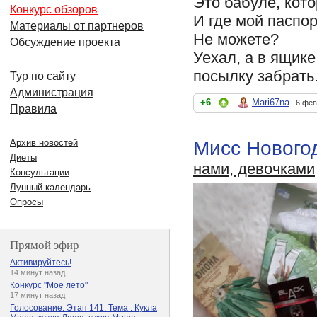
Это бабуле, кот
Конкурс обзоров
И где мой паспор
Материалы от партнеров
Не можете?
Обсуждение проекта
Уехал, а в ящик
посылку забрать.
Тур по сайту
Администрация
+6
Mari67na
6 фев
Правила
Мисс Новогод
Архив новостей
Диеты
нами, девочками
Консультации
Лунный календарь
Опросы
Прямой эфир
Активируйтесь!
14 минут назад
Конкурс "Мое лето"
17 минут назад
Голосование. Этап 141. Тема : Кукла