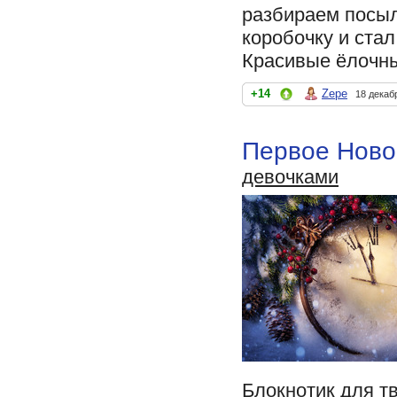
разбираем посыл
коробочку и ста
Красивые ёлочны
+14
Zepe
18 декаб
Первое Ново
девочками
Блокнотик для т