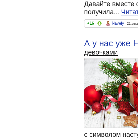
Давайте вместе 
получила...
Чита
+16
Navely
21 дек
А у нас уже 
девочками
с символом наст