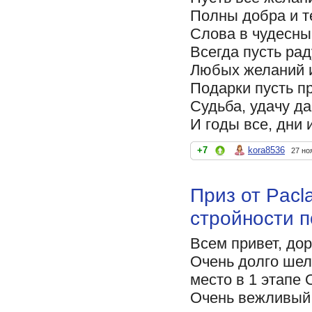
Полны добра и 
Слова в чудесны
Всегда пусть ра
Любых желаний 
Подарки пусть п
Судьба, удачу да
И годы все, дни 
+7
kora8536
27 но
Приз от Pacl
стройности 
Всем привет, дор
Очень долго шел
место в 1 этапе
Очень вежливый 