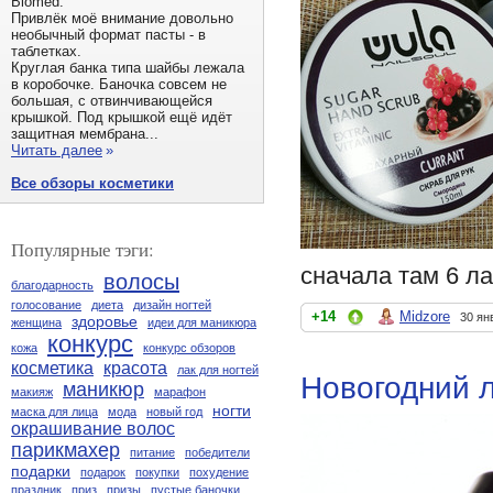
Biomed.
Привлёк моё внимание довольно
необычный формат пасты - в
таблетках.
Круглая банка типа шайбы лежала
в коробочке. Баночка совсем не
большая, с отвинчивающейся
крышкой. Под крышкой ещё идёт
защитная мембрана...
Читать далее
»
Все обзоры косметики
Популярные тэги:
сначала там 6 ла
волосы
благодарность
голосование
диета
дизайн ногтей
+14
Midzore
30 ян
здоровье
женщина
идеи для маникюра
конкурс
кожа
конкурс обзоров
косметика
красота
лак для ногтей
Новогодний л
маникюр
макияж
марафон
ногти
маска для лица
мода
новый год
окрашивание волос
парикмахер
питание
победители
подарки
подарок
покупки
похудение
праздник
приз
призы
пустые баночки