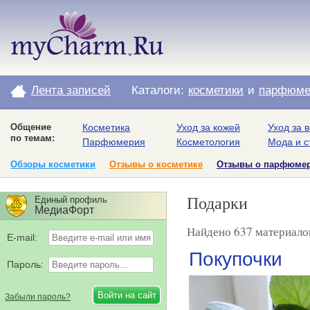
Лента записей
Каталоги:
косметики
и
парфюме
Общение
Косметика
Уход за кожей
Уход за 
по темам:
Парфюмерия
Косметология
Мода и с
Обзоры косметики
Отзывы о косметике
Отзывы о парфюме
Подарки
Единый профиль
МедиаФорт
Найдено 637 материалов
E-mail:
Покупочки
Пароль:
Забыли пароль?