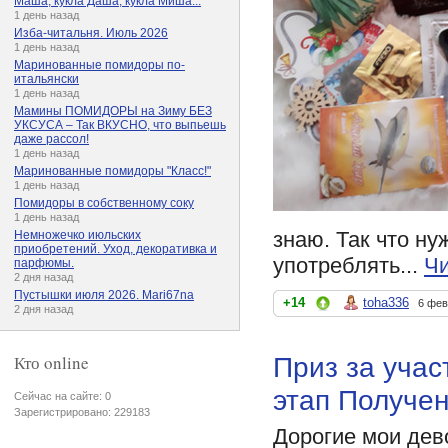
Маша, кукла Даша, кукла Миша...
1 день назад
Изба-читальня. Июль 2026
1 день назад
Маринованные помидоры по-
итальянски
1 день назад
Мамины ПОМИДОРЫ на Зиму БЕЗ
УКСУСА – Так ВКУСНО, что выпьешь
даже рассол!
1 день назад
Маринованные помидоры "Класс!"
1 день назад
Помидоры в собственному соку
1 день назад
знаю. Так что ну
Немножечко июльских
приобретений. Уход, декоративка и
употреблять...
Чи
парфюмы.
2 дня назад
Пустышки июля 2026. Mari67na
+14
toha336
6 фев
2 дня назад
Приз за уча
Кто online
этап Получен
Сейчас на сайте: 0
Зарегистрировано: 229183
Дорогие мои дево