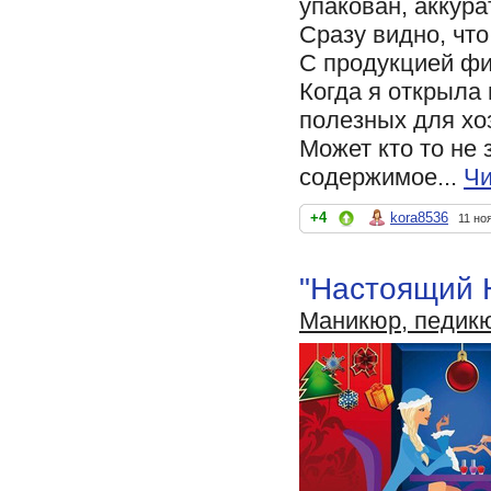
упакован, аккура
Сразу видно, чт
С продукцией фи
Когда я открыла 
полезных для хо
Может кто то не 
содержимое...
Чи
+4
kora8536
11 но
"Настоящий 
Маникюр, педик