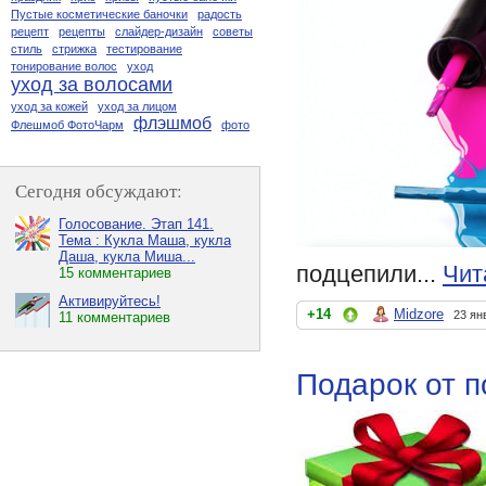
Пустые косметические баночки
радость
рецепт
рецепты
слайдер-дизайн
советы
стиль
стрижка
тестирование
тонирование волос
уход
уход за волосами
уход за кожей
уход за лицом
флэшмоб
Флешмоб ФотоЧарм
фото
Сегодня обсуждают:
Голосование. Этап 141.
Тема : Кукла Маша, кукла
Даша, кукла Миша...
подцепили...
Чит
15 комментариев
Активируйтесь!
+14
Midzore
23 ян
11 комментариев
Подарок от п