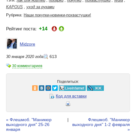
Тэги:
лак для ногтей
,
подарки
,
покупки
,
похвастушки
,
Wula
,
KAPOUS
,
уход за руками
Рубрика:
Наши покупки-новинки-похвастушки!
+14
Рейтинг поста:
Midzore
613
30 января 2020 года
30 комментариев
Поделиться:
Код для вставки
« Флешмоб. "Маникюр
|
Флешмоб. "Маникюр
выходного дня" 25-26
выходного дня" 1-2 февраля
января
»