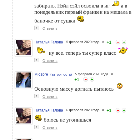
забирать. Нэйл сэйл освоила в иг
а в
понедельник первый франкен на мешала в
баночке от сушки
↑
Ответить
+
1
Наталья Галова
5 февраля 2020 года
#
ну все, теперь ты супер класс
↑
Ответить
Midzore
5 февраля 2020 года
#
(автор поста)
+
1
Основную массу догнать пытаюсь
↑
Ответить
+
1
Наталья Галова
6 февраля 2020 года
#
боюсь не угонишься
↑
Ответить