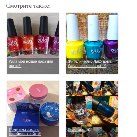
Смотрите также:
Wula мои новые лаки для
Жители моего Лако дома.
ногтей!
Wula nail soul. Часть 6
Получила заказ с
Хвастаюсь)))
корейского сайта!!