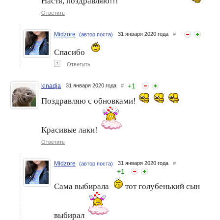
Настя, поздравляю!!!
Ответить
Midzore
31 января 2020 года
#
(автор поста)
Спасибо
↑
Ответить
+
1
klnadja
31 января 2020 года
#
Поздравляю с обновками!
Красивые лаки!
Ответить
Midzore
31 января 2020 года
#
(автор поста)
+
1
Сама выбирала
тот голубенький сын
выбирал