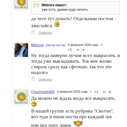
Legend, Eva Mosaic. Часть
2
Midzore пишет:
уже есть, думаю куда лепить
да чего тут думать? Отдельным постом
хвастайся.
↑
Ответить
Midzore
5 февраля 2020 года
#
(автор поста)
+
1
Ну тогда наверно лучше всех выкрасить, и
тогда уже выкладывать. Ток мне жалко
стирать сразу как сфоткаю, так что это
надолго
↑
Ответить
+
1
Chuchundra88
6 февраля 2020 года
#
Да можно не ждать когда все выкрасить.
В нашей группе есть рубрика "Свотчи",
вот туда и пиши посты про каждый лак
или про пару лаков.