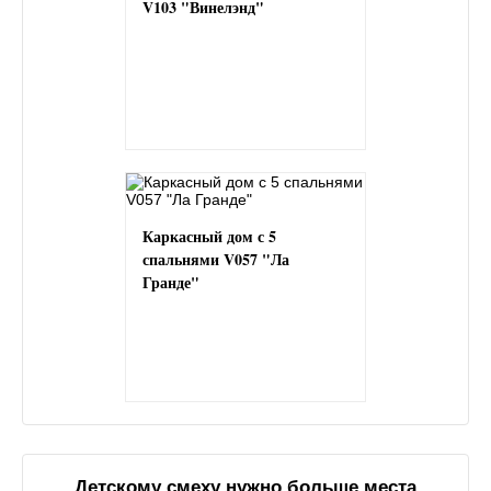
V103 "Винелэнд"
Каркасный дом с 5
спальнями V057 "Ла
Гранде"
Детскому смеху нужно больше места