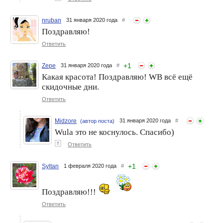
nruban
31 января 2020 года
#
Поздравляю!
Ответить
+
1
Zepe
31 января 2020 года
#
Какая красота! Поздравляю! WB всё ещё
скидочные дни.
Ответить
Midzore
31 января 2020 года
#
(автор поста)
Wula это не коснулось. Спасибо)
↑
Ответить
+
1
Syltan
1 февраля 2020 года
#
Поздравляю!!!
Ответить