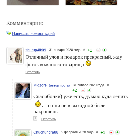
Комментарии:
Написать комментарий
+
1
shurup4ik09
31 января 2020 года
#
Отличный улов и подарок прекрасный, жду
Мой первый опыт заказа с
У меня хвастик и
фоток кожаного товарища
турецкого сайта одежды
интересный заказ
LC Waikiki
Ответить
Midzore
31 января 2020 года
#
(автор поста)
+
2
Спасибочки) уже есть, думаю куда лепить
а то они не в выходной были
накрашены
↑
Ответить
Лакодомик по брендам.
Хвасты маникюрные
+
1
Wula Nailsoul, Dance
Chuchundra88
5 февраля 2020 года
#