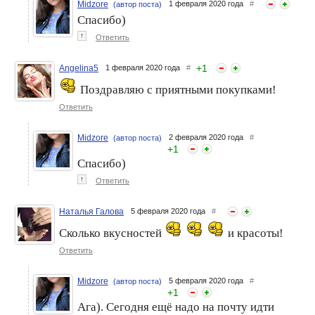
Midzore
1 февраля 2020 года
#
(автор поста)
Спасибо)
↑
Ответить
+
1
Angelina5
1 февраля 2020 года
#
Поздравляю с приятными покупками!
Ответить
Midzore
2 февраля 2020 года
#
(автор поста)
+
1
Спасибо)
↑
Ответить
Наталья Галова
5 февраля 2020 года
#
Сколько вкусностей
и красоты!
Ответить
Midzore
5 февраля 2020 года
#
(автор поста)
+
1
Ага). Сегодня ещё надо на почту идти