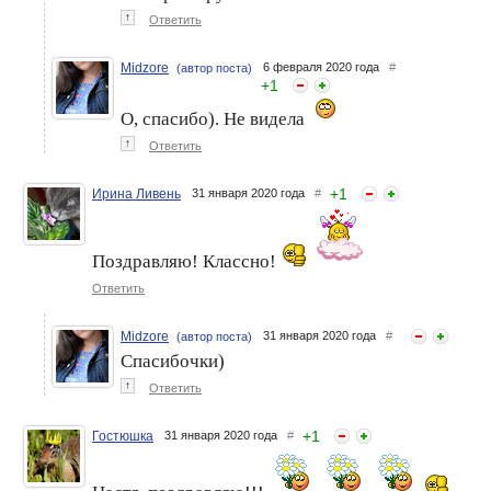
↑
Ответить
Midzore
6 февраля 2020 года
#
(автор поста)
+
1
О, спасибо). Не видела
↑
Ответить
+
1
Ирина Ливень
31 января 2020 года
#
Поздравляю! Классно!
Ответить
Midzore
31 января 2020 года
#
(автор поста)
Спасибочки)
↑
Ответить
+
1
Гостюшка
31 января 2020 года
#