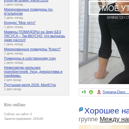
Изба-читальня. Июль 2026
1 день назад
Маринованные помидоры по-
итальянски
1 день назад
Конкурс "Мое лето"
1 день назад
Мамины ПОМИДОРЫ на Зиму БЕЗ
УКСУСА – Так ВКУСНО, что выпьешь
даже рассол!
1 день назад
Маринованные помидоры "Класс!"
1 день назад
Помидоры в собственному соку
1 день назад
Немножечко июльских
приобретений. Уход, декоративка и
парфюмы.
2 дня назад
Пустышки июля 2026. Mari67na
2 дня назад
+5
Snejana-Danc..
Кто online
Хорошее на
Сейчас на сайте: 0
группе
Между на
Зарегистрировано: 229183