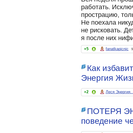
работать. Исклю
прострацию, тол
Не поехала никуд
не рисковать. Де
я после них ниф
+5
fanatkapicnic
9
Как избавит
Энергия Жиз
+2
Леся Энергия..
ПОТЕРЯ ЭН
поведение ч