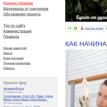
Конкурс обзоров
Материалы от партнеров
Обсуждение проекта
Тур по сайту
+7
ma-ma sveta
2
Администрация
Правила
КАК НАЧИНА
Архив новостей
Диеты
Консультации
Лунный календарь
Опросы
Прямой эфир
Активируйтесь!
13 часов назад
Голосование. Этап 141. Тема : Кукла
Маша, кукла Даша, кукла Миша...
19 часов назад