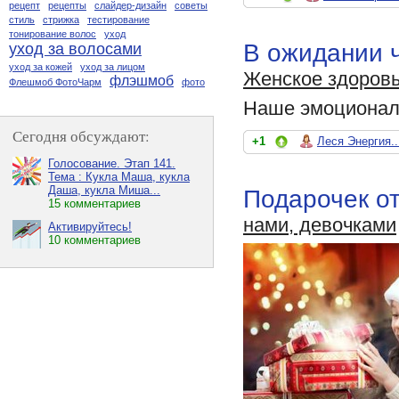
рецепт
рецепты
слайдер-дизайн
советы
стиль
стрижка
тестирование
тонирование волос
уход
В ожидании 
уход за волосами
уход за кожей
уход за лицом
Женское здоров
флэшмоб
Флешмоб ФотоЧарм
фото
Наше эмоциональ
Сегодня обсуждают:
+1
Леся Энергия..
Голосование. Этап 141.
Тема : Кукла Маша, кукла
Даша, кукла Миша...
Подарочек от
15 комментариев
нами, девочками
Активируйтесь!
10 комментариев