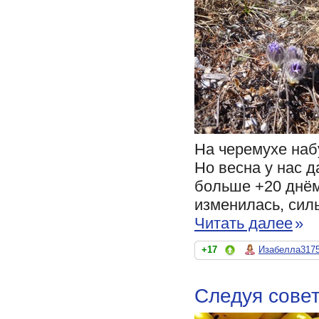
На черемухе наб
Но весна у нас 
больше +20 днём.
изменилась, силь
Читать далее
»
+17
Изабелла317
Следуя сове