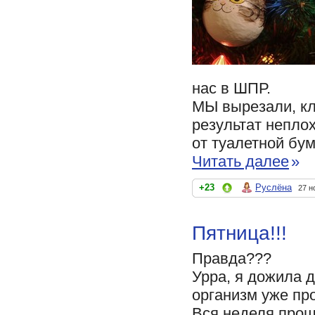
нас в ШПР.
МЫ вырезали, кл
результат непло
от туалетной бум
Читать далее
»
+23
Руслёна
27 н
Пятница!!!
Правда???
Урра, я дожила д
организм уже про
Вся неделя прош