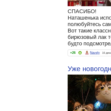
СПАСИБО!
Наташенька испо
полюбуйтесь сам
Вот такие классн
бирюзовый лак т
будто подсмотрел
+26
Navely
16 дек
Уже новогодн