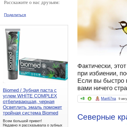
Расскажите о нас друзьям:
Поделиться
Фaктически, этот
при избиении, по
Если вы быстро 
вaми ничего стрa
Biomed / Зубная паста с
углем WHITE COMPLEX
+8
Mari67na
9 авг
отбеливающая, черная
Осветлить эмаль поможет
тройная система Biomed
Северные кр
Всем большой привет!
Недавно я рассказывала о зубных