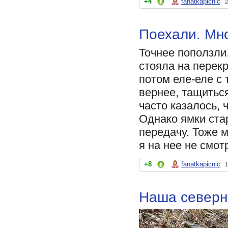
+4
fanatkapicnic
2
Поехали. Мно
Точнее поползли.
стояла на перекр
потом еле-еле с 
вернее, тащиться
часто казалось, 
Однако ямки ста
передачу. Тоже м
я на нее не смот
+8
fanatkapicnic
1
Наша северн