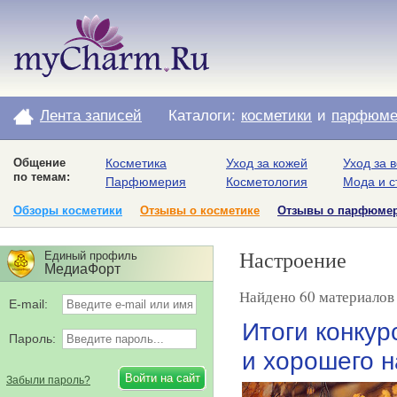
Лента записей
Каталоги:
косметики
и
парфюме
Общение
Косметика
Уход за кожей
Уход за 
по темам:
Парфюмерия
Косметология
Мода и с
Обзоры косметики
Отзывы о косметике
Отзывы о парфюме
Настроение
Единый профиль
МедиаФорт
Найдено 60 материалов 
E-mail:
Итоги конкур
Пароль:
и хорошего н
Забыли пароль?