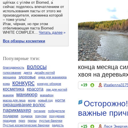
щётках с углём от Biomed, а
сейчас поделюсь впечатлением от
использования пасты от этого же
производителя, изюминка которой
– тоже уголь!
Итак, чёрная, но при этом
отбеливающая паста Biomed
WHITE COMPLEX...
Читать далее
»
Все обзоры косметики
Популярные тэги:
конца месяца си
волосы
благодарность
хвоя на деревьях
голосование
диета
дизайн ногтей
здоровье
женщина
идеи для маникюра
конкурс
кожа
конкурс обзоров
+19
Изабелла317
косметика
красота
лак для ногтей
маникюр
макияж
марафон
ногти
маска для лица
мода
новый год
Осторожно!
окрашивание волос
парикмахер
важные прич
питание
победители
подарки
подарок
покупки
похудение
праздник
приз
призы
пустые баночки
Пустые косметические баночки
радость
+15
Леся Энергия.