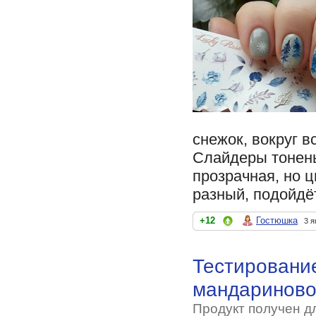
снежок, вокруг вс
Слайдеры тонень
прозрачная, но 
разный, подойдё
+12
Гостюшка
3 я
Тестирование
мандариново
Продукт получен д