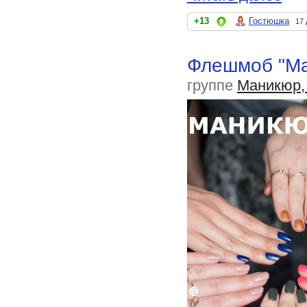
+13
Гостюшка
17 
Флешмоб "Ма
группе
Маникюр,