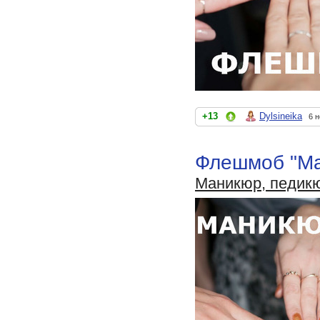
+13
Dylsineika
6 
Флешмоб "Ма
Маникюр, педик