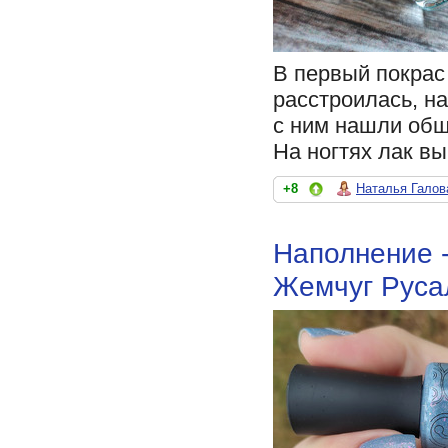
В первый покрас 
расстроилась, н
с ним нашли общ
На ногтях лак в
+8
Наталья Галов
Наполнение -
Жемчуг Руса