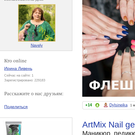
Navely
Кто online
Ирина Ливень
Сейчас на сайте: 1
Зарегистрировано: 229183
Расскажите о нас друзьям:
+14
Dylsineika
1 
Поделиться
ArtMix Nail 
Маникюр, педик