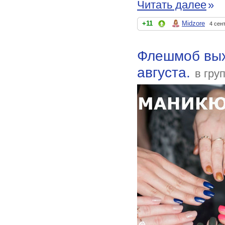
Читать далее
»
+11
Midzore
4 сен
Флешмоб вых
августа.
в гру