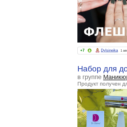
+7
Dylsineika
1 ав
Набор для до
в группе
Маникю
Продукт получен д