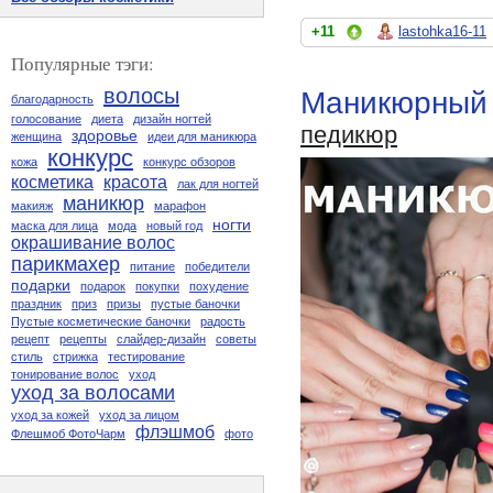
+11
lastohka16-11
Популярные тэги:
волосы
Маникюрный 
благодарность
голосование
диета
дизайн ногтей
педикюр
здоровье
женщина
идеи для маникюра
конкурс
кожа
конкурс обзоров
косметика
красота
лак для ногтей
маникюр
макияж
марафон
ногти
маска для лица
мода
новый год
окрашивание волос
парикмахер
питание
победители
подарки
подарок
покупки
похудение
праздник
приз
призы
пустые баночки
Пустые косметические баночки
радость
рецепт
рецепты
слайдер-дизайн
советы
стиль
стрижка
тестирование
тонирование волос
уход
уход за волосами
уход за кожей
уход за лицом
флэшмоб
Флешмоб ФотоЧарм
фото