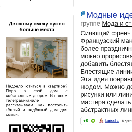
Модные иде
группе
Мода и ст
Детскому смеху нужно
больше места
Сияющий френч
Французский ман
более праздничн
можно прорисова
добавить блестя
Блестящие лини
Эта идея понрав
нюдом. Можно до
Надоело ютиться в квартире?
Пора в свой дом с
рисунки или лин
собственным двором! В нашем
телеграм-канале
мастера сделать
рассказываем, как построить
абстрактных лин
тёплый и надёжный дом для
семьи.
+8
karissha
8 дека