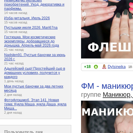
Немножечко июльских
приобретений. Уход, декоративка и
парфюмы.
14 часов назад
Изба-читальня. Июль 2026
15 часов назад
Пустышки июля 2026. Mari67na
15 часов назад
Гостюшка. Мои косметические
экземпляры, добравшиеся до
донышка. Апрель-май 2026 года
21 час назад
Nadsten91. Пустые баночки за июнь
2026 г.
21 час назад
+18
Dylsineika
18
Адыгейский сыр! Простейший сыр в
домашних условиях, получится у
каждого
1 день назад
ФМ - маникюр
Мои пустые баночки за два летних
месяца
группе
Маникюр,
2 дня назад
Фотофлэшмоб. Этап 141. Новая
тема: Кукла Маша, кукла Даша, кукла
Миша...
2 дня назад
Пользователь дня