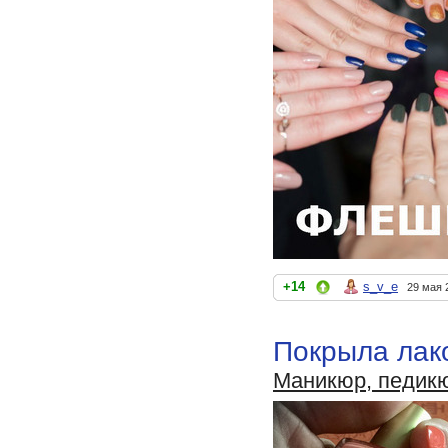
+14
s_v_e
29 мая 
Покрыла лако
Маникюр, педик