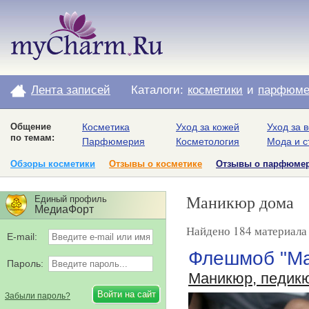
Лента записей
Каталоги:
косметики
и
парфюме
Общение
Косметика
Уход за кожей
Уход за 
по темам:
Парфюмерия
Косметология
Мода и с
Обзоры косметики
Отзывы о косметике
Отзывы о парфюме
Маникюр дома
Единый профиль
МедиаФорт
Найдено 184 материала 
E-mail:
Флешмоб "Ма
Пароль:
Маникюр, педик
Забыли пароль?