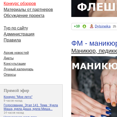
Конкурс обзоров
Материалы от партнеров
Обсуждение проекта
+10
Dylsineika
25 
Тур по сайту
Администрация
Правила
ФМ - маникюр
Маникюр, педик
Архив новостей
Диеты
Консультации
Лунный календарь
Опросы
Прямой эфир
Конкурс "Мое лето"
9 часов назад
Голосование. Этап 141. Тема : Кукла
Маша, кукла Даша, кукла Миша...
14 часов назад