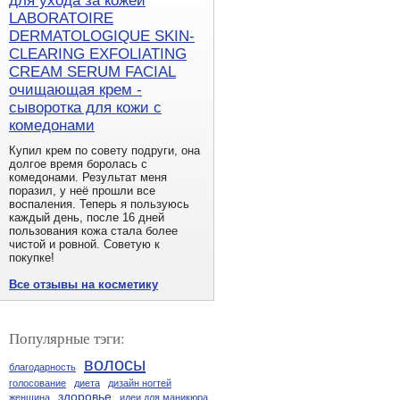
для ухода за кожей
LABORATOIRE
DERMATOLOGIQUE SKIN-
CLEARING EXFOLIATING
CREAM SERUM FACIAL
очищающая крем -
сыворотка для кожи с
комедонами
Купил крем по совету подруги, она
долгое время боролась с
комедонами. Результат меня
поразил, у неё прошли все
воспаления. Теперь я пользуюсь
каждый день, после 16 дней
пользования кожа стала более
чистой и ровной. Советую к
покупке!
Все отзывы на косметику
Популярные тэги:
волосы
благодарность
голосование
диета
дизайн ногтей
здоровье
женщина
идеи для маникюра