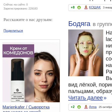
Сейчас на сайте: 0
+8
КОШАК
3 янва
Зарегистрировано: 229183
Расскажите о нас друзьям:
Бодяга
в груп
Поделиться
На
la
ни
пр
со
на
Ра
Вы
вид лёгкой, пори
пальцами, образ
Читать далее
»
Marienkafer / Сыворотка
+2
Anna
25 октябр