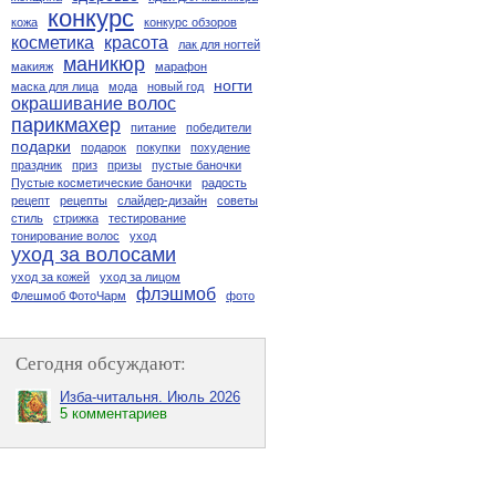
конкурс
кожа
конкурс обзоров
косметика
красота
лак для ногтей
маникюр
макияж
марафон
ногти
маска для лица
мода
новый год
окрашивание волос
парикмахер
питание
победители
подарки
подарок
покупки
похудение
праздник
приз
призы
пустые баночки
Пустые косметические баночки
радость
рецепт
рецепты
слайдер-дизайн
советы
стиль
стрижка
тестирование
тонирование волос
уход
уход за волосами
уход за кожей
уход за лицом
флэшмоб
Флешмоб ФотоЧарм
фото
Сегодня обсуждают:
Изба-читальня. Июль 2026
5 комментариев