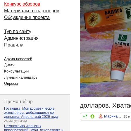
Конкурс обзоров
Материалы от партнеров
Обсуждение проекта
Тур по сайту
Администрация
Правила
Архив новостей
Диеты
Консультации
Лунный календарь
Опросы
Прямой эфир
долларов. Хватае
Гостюшка. Мои косметические
экземпляры, добравшиеся до
+7
Марина...
28 м
донышка. Апрель-май 2026 года
26 минут назад
Немножечко июльских
приобретений. Уход, декоративка и