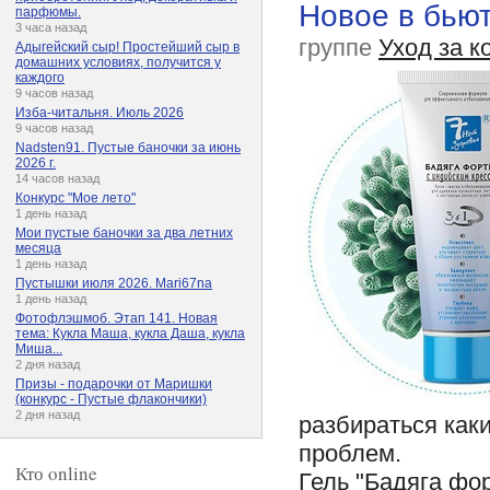
Новое в бью
парфюмы.
3 часа назад
группе
Уход за к
Адыгейский сыр! Простейший сыр в
домашних условиях, получится у
каждого
9 часов назад
Изба-читальня. Июль 2026
9 часов назад
Nadsten91. Пустые баночки за июнь
2026 г.
14 часов назад
Конкурс "Мое лето"
1 день назад
Мои пустые баночки за два летних
месяца
1 день назад
Пустышки июля 2026. Mari67na
1 день назад
Фотофлэшмоб. Этап 141. Новая
тема: Кукла Маша, кукла Даша, кукла
Миша...
2 дня назад
Призы - подарочки от Маришки
(конкурс - Пустые флакончики)
2 дня назад
разбираться как
проблем.
Кто online
Гель "Бадяга фор