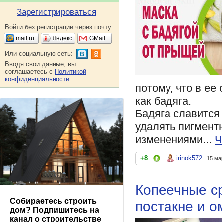
Зарегистрироваться
Войти без регистрации через почту:
mail.ru
Яндекс
GMail
Или социальную сеть:
Вводя свои данные, вы
соглашаетесь с
Политикой
конфиденциальности
потому, что в ее
как бадяга.
Бадяга славится
удалять пигмент
изменениями...
Ч
+8
irinok572
15 ма
Копеечные ср
Собираетесь строить
постакне и 
дом? Подпишитесь на
канал о строительстве