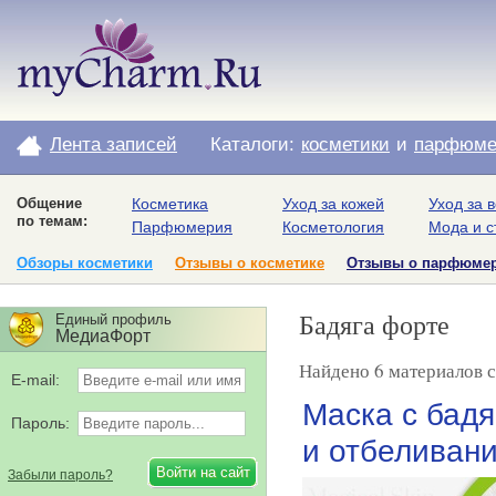
Лента записей
Каталоги:
косметики
и
парфюме
Общение
Косметика
Уход за кожей
Уход за 
по темам:
Парфюмерия
Косметология
Мода и с
Обзоры косметики
Отзывы о косметике
Отзывы о парфюме
Бадяга форте
Единый профиль
МедиаФорт
Найдено 6 материалов с
E-mail:
Маска с бадя
Пароль:
и отбеливан
Забыли пароль?