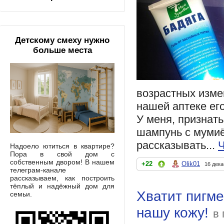
Детскому смеху нужно
больше места
возрастных измен
нашей аптеке ег
У меня, признат
шампунь с мумиё
рассказывать...
Ч
Надоело ютиться в квартире?
Пора в свой дом с
собственным двором! В нашем
+22
Olik01
16 дека
телеграм-канале
рассказываем, как построить
тёплый и надёжный дом для
Хватит пигм
семьи.
нашу кожу!
в 