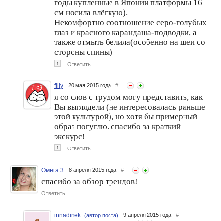
годы купленные в Японии платформы 16
см носила влёгкую).
Некомфортно соотношение серо-голубых
глаз и красного карандаша-подводки, а
также отмыть белила(особенно на шеи со
стороны спины)
↑
Ответить
filly
20 мая 2015 года
#
я со слов с трудом могу представить, как
Вы выглядели (не интересовалась раньше
этой культурой), но хотя бы примерный
образ погуглю. спасибо за краткий
экскурс!
↑
Ответить
Омега 3
8 апреля 2015 года
#
спасибо за обзор трендов!
Ответить
innadinek
9 апреля 2015 года
#
(автор поста)