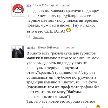
filly
11 мая 2015 года
#
я недавно выгуливала красную подводку
на верхнем веке, продублировала ее
черным цветом - получилось интересно,
правда, муж был в шоке. )) ну и ладно,
зато я это СДЕЛАЛА!
↑
Ответить
tashka
20 мая 2015 года
#
В Киото есть "развлекуха для туристов"
макияж и кимоно в школе Майко, на мои
уговоры сделать подводку глаз не
красную, а черную получила
ответ:"красный традиционный", ну раз
согласилась на "глубокое погружение в
традиции именно в Киото", то ...на фото
(сделанные там же проф.фотографом без
слёз смотреть не могу,"бабулька с
воспаленными глазами")
Так ,что всё новое это хорошо забытое