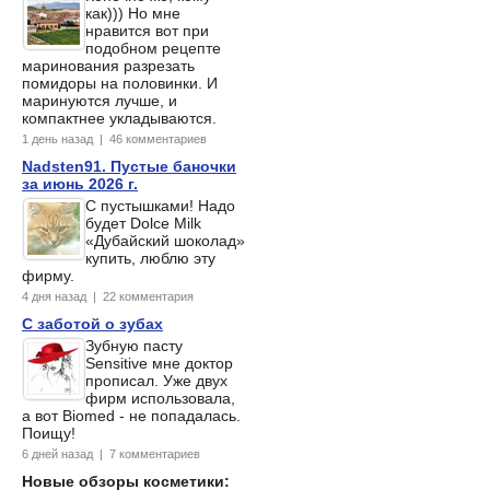
как))) Но мне
нравится вот при
подобном рецепте
маринования разрезать
помидоры на половинки. И
маринуются лучше, и
компактнее укладываются.
1 день назад | 46 комментариев
Nadsten91. Пустые баночки
за июнь 2026 г.
С пустышками! Надо
будет Dolce Milk
«Дубайский шоколад»
купить, люблю эту
фирму.
4 дня назад | 22 комментария
С заботой о зубах
Зубную пасту
Sensitive мне доктор
прописал. Уже двух
фирм использовала,
а вот Biomed - не попадалась.
Поищу!
6 дней назад | 7 комментариев
Новые обзоры косметики: