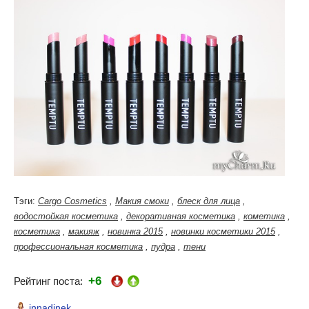
Тэги:
Cargo Cosmetics
,
Макия смоки
,
блеск для лица
,
водостойкая косметика
,
декоративная косметика
,
кометика
,
косметика
,
макияж
,
новинка 2015
,
новинки косметики 2015
,
профессиональная косметика
,
пудра
,
тени
+6
Рейтинг поста:
innadinek