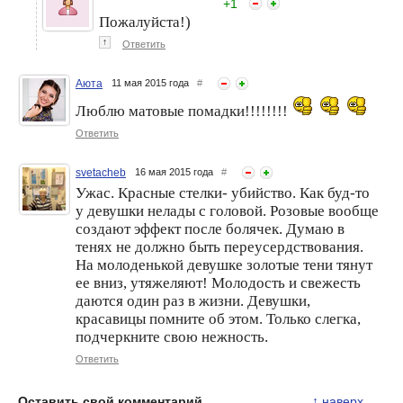
+
1
Пожалуйста!)
↑
Ответить
Аюта
11 мая 2015 года
#
Люблю матовые помадки!!!!!!!!
Ответить
svetacheb
16 мая 2015 года
#
Ужас. Красные стелки- убийство. Как буд-то
у девушки нелады с головой. Розовые вообще
создают эффект после болячек. Думаю в
тенях не должно быть переусердствования.
На молоденькой девушке золотые тени тянут
ее вниз, утяжеляют! Молодость и свежесть
даются один раз в жизни. Девушки,
красавицы помните об этом. Только слегка,
подчеркните свою нежность.
Ответить
Оставить свой комментарий
↑
наверх