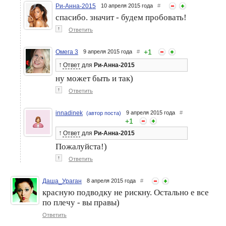
Ри-Анна-2015
10 апреля 2015 года
#
спасибо. значит - будем пробовать!
↑
Ответить
+
1
Омега 3
9 апреля 2015 года
#
↑
Ответ
для
Ри-Анна-2015
ну может быть и так)
↑
Ответить
innadinek
9 апреля 2015 года
#
(автор поста)
+
1
↑
Ответ
для
Ри-Анна-2015
Пожалуйста!)
↑
Ответить
Даша_Ураган
8 апреля 2015 года
#
красную подводку не рискну. Остально е все
по плечу - вы правы)
Ответить