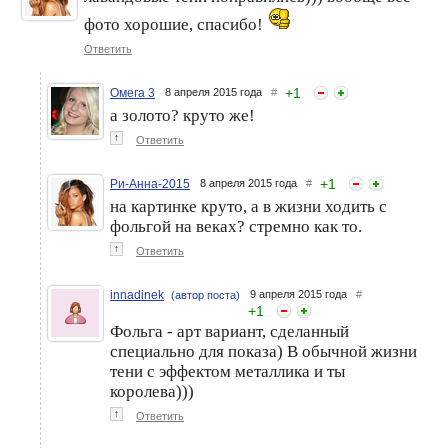
До и после. Искусство
Основа основ: праймеры—
преображения.
фото хорошие, спасибо!
нужны ли они?
Ответить
+
1
Омега 3
8 апреля 2015 года
#
а золото? круто же!
↑
Ответить
+
1
Ри-Анна-2015
8 апреля 2015 года
#
на картинке круто, а в жизни ходить с
фольгой на веках? стремно как то.
Beauty-альтернатива
Осенняя пора: пополняем
Instagram-фильтрам:
косметичку!
↑
Ответить
косметика vs
фоторедактор
innadinek
9 апреля 2015 года
#
(автор поста)
+
1
Фольга - арт вариант, сделанный
специально для показа) В обычной жизни
тени с эффектом металлика и ты
королева)))
↑
Ответить