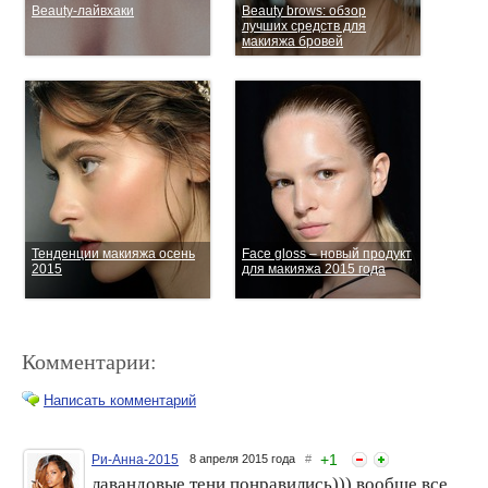
Beauty-лайвхаки
Beauty brows: обзор
лучших средств для
макияжа бровей
Тенденции макияжа осень
Face gloss – новый продукт
2015
для макияжа 2015 года
Комментарии:
Написать комментарий
+
1
Ри-Анна-2015
8 апреля 2015 года
#
лавандовые тени понравились))) вообще все