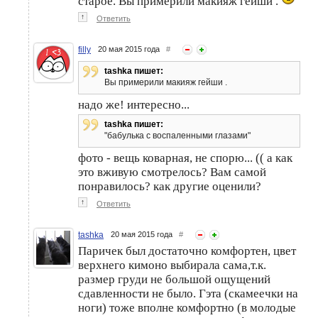
старое. Вы примерили макияж гейши .
↑
Ответить
filly
20 мая 2015 года
#
tashka пишет:
Вы примерили макияж гейши .
надо же! интересно...
tashka пишет:
"бабулька с воспаленными глазами"
фото - вещь коварная, не спорю... (( а как
это вживую смотрелось? Вам самой
понравилось? как другие оценили?
↑
Ответить
tashka
20 мая 2015 года
#
Паричек был достаточно комфортен, цвет
верхнего кимоно выбирала сама,т.к.
размер груди не большой ощущений
сдавленности не было. Гэта (скамеечки на
ноги) тоже вполне комфортно (в молодые