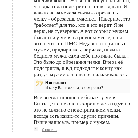
кончики волос.. Это я про косую написала,
что два года подстригаю, а так - давно. Я
как-то не замечала связи - отрезаешь
челку - обрезаешь счастье... Наверное, это
"работает" для тех, кто в это верит. Я не
верю, не суеверная. А вот ссоры с мужем
бывают и у меня на ровном месте, но я
знаю, что это ПМС. Недавно ссорилась с
мужем, придиралась, ворчала, пилила
бедного мужа, сама себе противна была...
Это было до обрезания челки. Вчера её
подстригла, и КД подходят к концу как
раз, , с мужем отношения налаживаются.
N at пишет:
И как у Вас в жизни, все хорошо?
Все всегда хорошо не бывает у меня.
Бывает, что не очень хорошо дела идут, но
это не связано с подстриганием челки,
всегда есть какие-то другие причины.
Выше написала, пример с мужем.
↑
Ответить