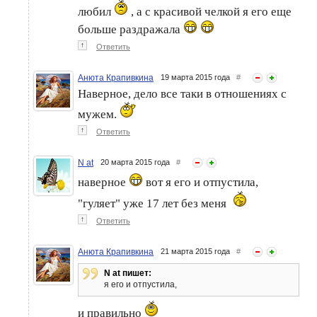
любил
, а с красивой челкой я его еще
больше раздражала
↑
Ответить
Анюта Крапивкина
19 марта 2015 года
#
Наверное, дело все таки в отношениях с
мужем.
↑
Ответить
N at
20 марта 2015 года
#
наверное
вот я его и отпустила,
"гуляет" уже 17 лет без меня
↑
Ответить
Анюта Крапивкина
21 марта 2015 года
#
N at пишет:
я его и отпустила,
и правильно