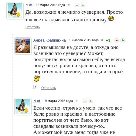
N at
17 марта 2015 года
#
Да, возможно я немного суеверная. Просто
так все складывалось одно к одному
Ответить
+
1
Анюта Крапивкина
18 марта 2015 года
#
Я размышляла на досуге, а откуда оно
возникло это суеверие? Может,
подстригая волосы самой себе, не всегда
получается ровно и красиво, от этого
портится настроение, а отсюда и ссоры?
↑
Ответить
N at
19 марта 2015 года
#
Если честно, стричь я умею, так что все
было ровно и красиво, и настроению
портиться не от чего было, но вот
скандалы возникали почему-то...
А может мой муж меня тогда уже не