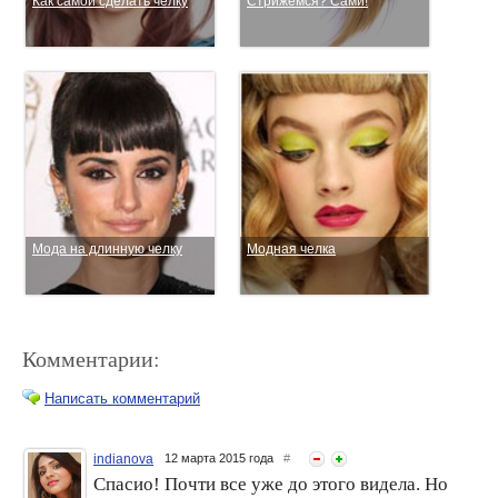
Как самой сделать челку
Стрижемся? Сами!
Мода на длинную челку
Модная челка
Комментарии:
Написать комментарий
indianova
12 марта 2015 года
#
Спасио! Почти все уже до этого видела. Но
Как быть с челкой летом?
В моде – чёлки! Какая