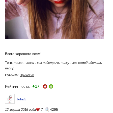
Всего хорошего всем!
Тэги:
чеока
,
челки
,
как подстричь челку
,
как самой сделать
челку
Рубрика:
Прически
+17
Рейтинг поста:
JuliaG
7
4295
12 марта 2015 года