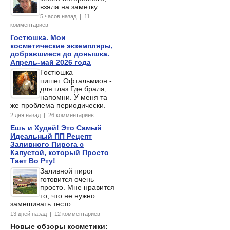
взяла на заметку.
5 часов назад | 11
комментариев
Гостюшка. Мои
косметические экземпляры,
добравшиеся до донышка.
Апрель-май 2026 года
Гостюшка
пишет:Офтальмион -
для глаз.Где брала,
напомни. У меня та
же проблема периодически.
2 дня назад | 26 комментариев
Ешь и Худей! Это Самый
Идеальный ПП Рецепт
Заливного Пирога с
Капустой, который Просто
Тает Во Рту!
Заливной пирог
готовится очень
просто. Мне нравится
то, что не нужно
замешивать тесто.
13 дней назад | 12 комментариев
Новые обзоры косметики: