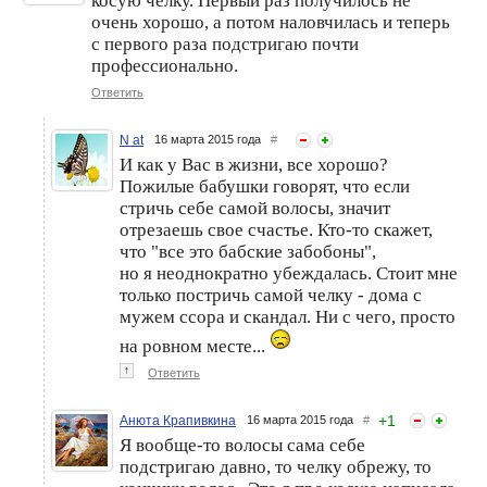
косую челку. Первый раз получилось не
очень хорошо, а потом наловчилась и теперь
с первого раза подстригаю почти
профессионально.
Ответить
N at
16 марта 2015 года
#
И как у Вас в жизни, все хорошо?
Пожилые бабушки говорят, что если
стричь себе самой волосы, значит
отрезаешь свое счастье. Кто-то скажет,
что "все это бабские забобоны",
но я неоднократно убеждалась. Стоит мне
только постричь самой челку - дома с
мужем ссора и скандал. Ни с чего, просто
на ровном месте...
↑
Ответить
+
1
Анюта Крапивкина
16 марта 2015 года
#
Я вообще-то волосы сама себе
подстригаю давно, то челку обрежу, то