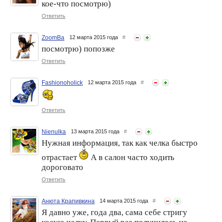
кое-что посмотрю)
чёлка вам нужна?
Ответить
ZoomBa
12 марта 2015 года
#
посмотрю) попозже
Ответить
Fashionoholick
12 марта 2015 года
#
Как отрастить челку, без
Челка – тренд Весны-2015
Ответить
потерь для внешности и
стиля
Nienulka
13 марта 2015 года
#
Нужная информация, так как челка быстро
отрастает
А в салон часто ходить
дороговато
Ответить
Анюта Крапивкина
14 марта 2015 года
#
Я давно уже, года два, сама себе стригу