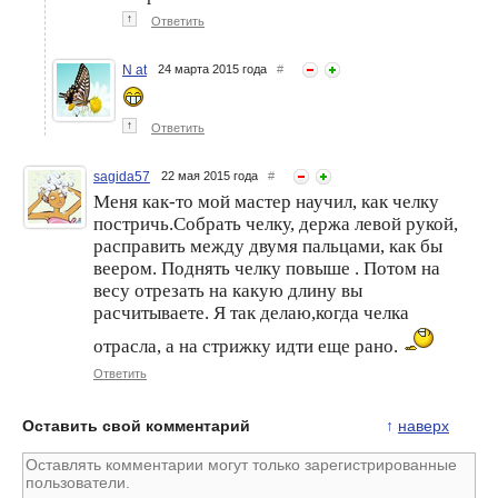
↑
Ответить
N at
24 марта 2015 года
#
↑
Ответить
sagida57
22 мая 2015 года
#
Меня как-то мой мастер научил, как челку
постричь.Собрать челку, держа левой рукой,
расправить между двумя пальцами, как бы
веером. Поднять челку повыше . Потом на
весу отрезать на какую длину вы
расчитываете. Я так делаю,когда челка
отрасла, а на стрижку идти еще рано.
Ответить
Оставить свой комментарий
↑
наверх