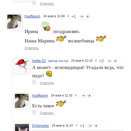
↑
Ответить
+
1
hsaffpann
24 мая в 11:04
#
Ирина
поздравляю.
Пустышки февраля-2026.
Ivetta-52. Мои пустышки
Mari67na
января 2026 года
Наша Марина
волшебница
Ответить
+
2
Ivetta-52
24 мая в 11:13
#
(автор поста)
А может - ясновидящая! Угадала ведь, что
надо!
↑
Ответить
hsaffpann
24 мая в 11:33
#
Есть такое
↑
Ответить
+
1
Dylsineika
24 мая в 11:47
#