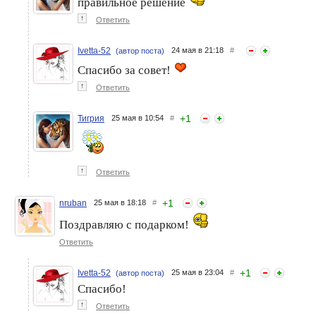
правильное решение
↑
Ответить
Ivetta-52
24 мая в 21:18
#
(автор поста)
Спасибо за совет!
↑
Ответить
+
1
Тигрия
25 мая в 10:54
#
↑
Ответить
+
1
nruban
25 мая в 18:18
#
Поздравляю с подарком!
Ответить
+
1
Ivetta-52
25 мая в 23:04
#
(автор поста)
Спасибо!
↑
Ответить