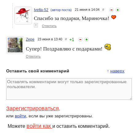
Ivetta-52
21 июня в 14:04
#
(автор поста)
Спасибо за подарки, Мариночка!
↑
Ответить
+
1
Zepe
23 июня в 13:40
#
Супер! Поздравляю с подарками!
Ответить
Оставить свой комментарий
↑
наверх
Зарегистрироваться
,
или
войти
, если вы уже зарегистрированы.
войти как
Можете
и оставить комментарий.