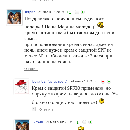
+
1
Тигрия
24 мая в 18:20
#
Поздравляю с получением чудесного
подарка! Наша Марина молодец!
крем с ретинолом я бы отложила до осени-
зимы.
при использовании крема сейчас даже на
ночь, днем нужен крем с защитой SPF не
менее 30. и обновлять каждые 2 часа при
нахождении на солнце.
Ответить
Ivetta-52
24 мая в 18:32
#
(автор поста)
Крем с защитой SPF30 применяю, но
спрячу это крем, наверное, до осени. Уж
больно солнце у нас ядовитое!
↑
Ответить
+
1
Тигрия
24 мая в 18:56
#