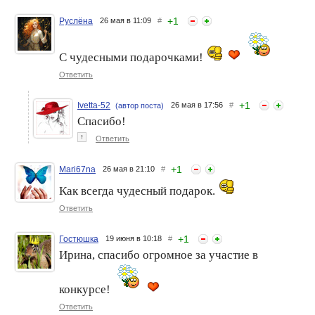
+
1
Руслёна
26 мая в 11:09
#
С чудесными подарочками!
Ответить
+
1
Ivetta-52
26 мая в 17:56
#
(автор поста)
Спасибо!
↑
Ответить
+
1
Mari67na
26 мая в 21:10
#
Как всегда чудесный подарок.
Ответить
+
1
Гостюшка
19 июня в 10:18
#
Ирина, спасибо огромное за участие в
конкурсе!
Ответить