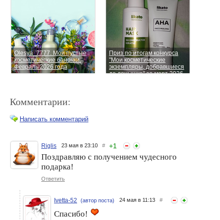
Olesya_7777. Мои пустые
Приз по итогам конкурса
косметические баночки.
"Мои косметические
Февраль 2026 года
экземпляры, добравшиеся
до донышка" за март 2026
года
Комментарии:
Написать комментарий
+
1
Riglis
23 мая в 23:10
#
Поздравляю с получением чудесного
Мина-mnm. Мои пустые
Nadsten91. Пустые
подарка!
баночки за февраль 2026
баночки. Февраль 2026 г.
Ответить
Ivetta-52
24 мая в 11:13
#
(автор поста)
Спасибо!