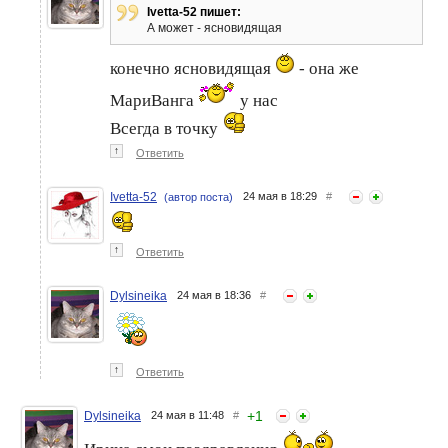
Ivetta-52 пишет:
А может - ясновидящая
конечно ясновидящая
- она же
МариВанга
у нас
Всегда в точку
↑
Ответить
Ivetta-52
24 мая в 18:29
#
(автор поста)
↑
Ответить
Dylsineika
24 мая в 18:36
#
↑
Ответить
+
1
Dylsineika
24 мая в 11:48
#