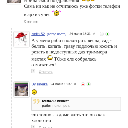
Ирина смои поздравления
Сама ни как не отчитаюсь уже фотки телефон
в архив унес
Ответить
Ivetta-52
24 мая в 18:31
#
(автор поста)
А у меня работ полон рот: весна, сад -
белить, копать, траву подлючью косить и
резать в недоступных для триммера
местах
ТОже еле собралась
отчитаться!
↑
Ответить
Dylsineika
24 мая в 18:37
#
Ivetta-52 пишет:
работ полон рот:
это точно - в доме жить это ого как
хлопотно
↑
Ответить