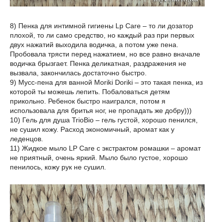
8) Пенка для интимной гигиены Lp Care – то ли дозатор
плохой, то ли само средство, но каждый раз при первых
двух нажатий выходила водичка, а потом уже пена.
Пробовала трясти перед нажатием, но все равно вначале
водичка брызгает. Пенка деликатная, раздражения не
вызвала, закончилась достаточно быстро.
9) Мусс-пена для ванной Moriki Doriki – это такая пенка, из
которой ты можешь лепить. Побаловаться детям
прикольно. Ребенок быстро наигрался, потом я
использовала для бритья ног, не пропадать же добру)))
10) Гель для душа TrioBio – гель густой, хорошо пенился,
не сушил кожу. Расход экономичный, аромат как у
леденцов.
11) Жидкое мыло LP Care с экстрактом ромашки – аромат
не приятный, очень яркий. Мыло было густое, хорошо
пенилось, кожу рук не сушил.