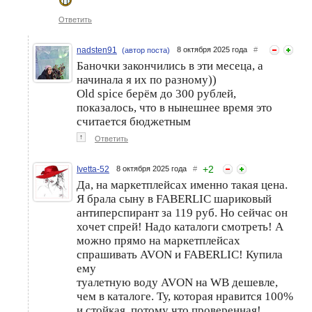
Ответить
nadsten91
8 октября 2025 года
#
(автор поста)
Баночки закончились в эти месеца, а
начинала я их по разному))
Old spice берём до 300 рублей,
показалось, что в нынешнее время это
считается бюджетным
↑
Ответить
+
2
Ivetta-52
8 октября 2025 года
#
Да, на маркетплейсах именно такая цена.
Я брала сыну в FABERLIC шариковый
антиперспирант за 119 руб. Но сейчас он
хочет спрей! Надо каталоги смотреть! А
можно прямо на маркетплейсах
спрашивать AVON и FABERLIC! Купила
ему
туалетную воду AVON на WB дешевле,
чем в каталоге. Ту, которая нравится 100%
и стойкая, потому что проверенная!