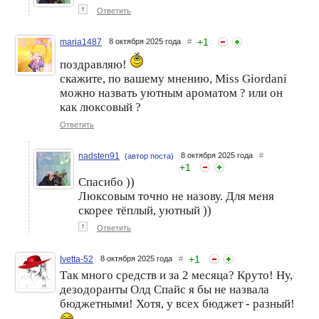
↑
Ответить
+
1
maria1487
8 октября 2025 года
#
поздравляю!
скажите, по вашему мнению, Miss Giordani
можно назвать уютным ароматом ? или он
как люксовый ?
Ответить
nadsten91
8 октября 2025 года
#
(автор поста)
+
1
Спасибо ))
Люксовым точно не назову. Для меня
скорее тёплый, уютный ))
↑
Ответить
+
1
Ivetta-52
8 октября 2025 года
#
Так много средств и за 2 месяца? Круто! Ну,
дезодоранты Олд Спайс я бы не назвала
бюджетными! Хотя, у всех бюджет - разный!