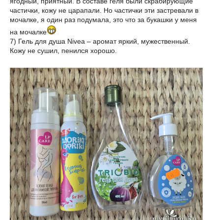
ягодный, приятный. В составе геля были скрабирующие
частички, кожу не царапали. Но частички эти застревали в
мочалке, я один раз подумала, это что за букашки у меня
на мочалке
7) Гель для душа Nivea – аромат яркий, мужественный.
Кожу не сушил, пенился хорошо.