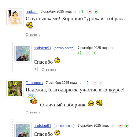
баночки августа - сентября
баночки ноябрь 2025
- #закончилось в отпуске
+
1
nruban
6 октября 2025 года
#
С пустышками! Хороший "урожай" собрала
Ответить
nadsten91
7 октября 2025 года
#
(автор поста)
+
1
Спасибо
↑
Ответить
+
2
Гостюшка
7 октября 2025 года
#
Надежда, благодарю за участие в конкурсе!
Отличный наборчик
Ответить
nadsten91
7 октября 2025 года
#
(автор поста)
Спасибо