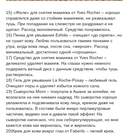
15) «Желе» для снятия макияжа от Yves Rocher – хорошо
справлялся даже со стойким макияжем, не размазывал
тушь. При попадании на слизистую не раздражал и не
щипал. Расход экономичный. Средство понравилось.
16) Пенка для умывания Esfolio – очищает «до скрипа», но
не сушит кожу. Люблю пользоваться такими пенками с
утра, когда кожа лица, после сна, «жирная». Расход
минимальный, достаточно одной «горошины».
17) Средство для снятия макияжа от Yves Rocher –
деликатно удаляет макияж. На глазах нужно немного
подержать ватный диск с данным средством, чтобы тушь
растворилась.
18) Гель для умывания La Roche-Posay – любимый гель.
Очищает поры и удаляет избыток кожного сала.
19) Сыворотка Mioni – покупала в Ашане за копейки, не
возлагала на нее никаких надежд. Но сыворотка хорошо
увлажняла и подсвечивала кожу лица, кремом даже не
пользовалась. В составе были микро перламутровые
частички, видимо они и давали такой эффект. На
сыворотке написано, что она себорегулирующая, но мне
кажется кожа как жирнилась, так и жирнилась.
20)Крем для кожи вокруг глаз от Faberlic – легкий крем,