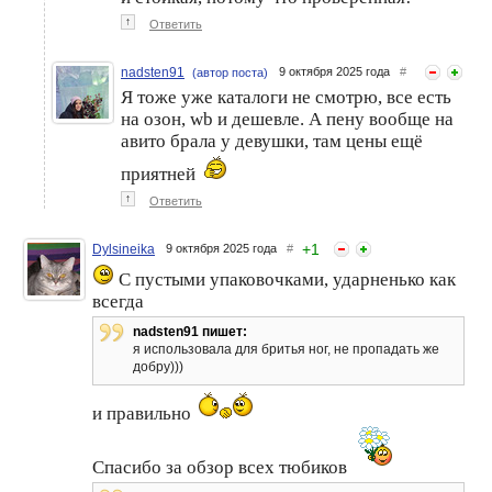
↑
Ответить
nadsten91
9 октября 2025 года
#
(автор поста)
Я тоже уже каталоги не смотрю, все есть
на озон, wb и дешевле. А пену вообще на
авито брала у девушки, там цены ещё
приятней
↑
Ответить
+
1
Dylsineika
9 октября 2025 года
#
С пустыми упаковочками, ударненько как
всегда
nadsten91 пишет:
я использовала для бритья ног, не пропадать же
добру)))
и правильно
Спасибо за обзор всех тюбиков