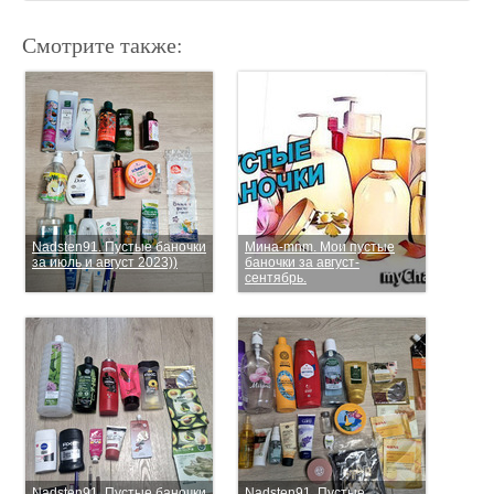
Смотрите также:
Nadsten91. Пустые баночки
Мина-mnm. Мои пустые
за июль и август 2023))
баночки за август-
сентябрь.
Nadsten91. Пустые баночки
Nadsten91. Пустые