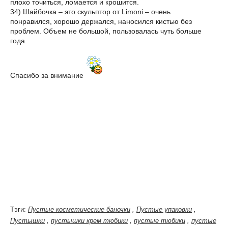
плохо точиться, ломается и крошится.
34) Шайбочка – это скульптор от Limoni – очень
понравился, хорошо держался, наносился кистью без
проблем. Объем не большой, пользовалась чуть больше
года.
Спасибо за внимание
Тэги:
Пустые косметические баночки
,
Пустые упаковки
,
Пустышки
,
пустышки крем тюбики
,
пустые тюбики
,
пустые