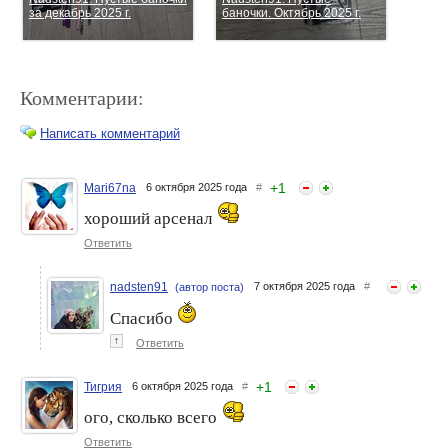
за декабрь 2025 г.
баночки. Октябрь 2025 г.
Комментарии:
Написать комментарий
+
1
Mari67na
6 октября 2025 года
#
хороший арсенал
Мина-mnm. Мои пустые
Мина-mnm. Мои пустые
баночки за август-сентябрь
баночки за август-сентябрь
Ответить
2024
2023
nadsten91
7 октября 2025 года
#
(автор поста)
Спасибо
↑
Ответить
+
1
Тигрия
6 октября 2025 года
#
ого, сколько всего
Ответить
#пустаночки - пустые
Мина-mnm. Мои пустые