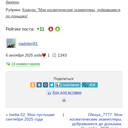
баночки
Рубрика:
Конкурс "Мои косметические экземпляры, добравшиеся
до донышка"
+11
Рейтинг поста:
nadsten91
1
1343
6 октября 2025 года
18 комментариев
Поделиться:
Код для вставки
« Ivetta-52. Мои пустышки
|
Olesya_7777. Мои
сентября 2025 года
косметические экземпляры,
добравшиеся до донышка.