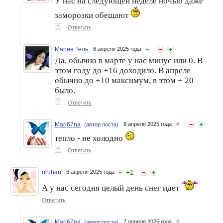
У нас на следующей неделе ночью даже
заморозки обещают
↑
Ответить
Мария Тель
8 апреля 2025 года
#
Да, обычно в марте у нас минус или 0. В
этом году до +16 доходило. В апреле
обычно до +10 максимум, в этом + 20
было.
↑
Ответить
Mari67na
8 апреля 2025 года
#
(автор поста)
тепло - не холодно
↑
Ответить
+
1
nruban
6 апреля 2025 года
#
А у нас сегодня целый день снег идет
Ответить
Mari67na
7 апреля 2025 года
#
(автор поста)