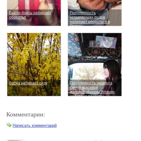
Бьюти-боксы набирают
Популярность
обороты!
«гламурных» родов
набирает обороты и в
России
Весна набирает силу
Популярность аккаунта
самой красивой
дальнобойщицы Японии
набирает обороты
Комментарии:
Написать комментарий