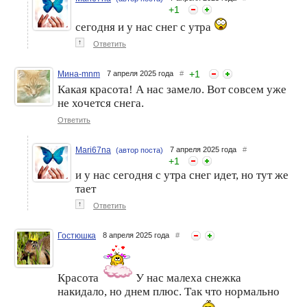
+
1
сегодня и у нас снег с утра
↑
Ответить
+
1
Мина-mnm
7 апреля 2025 года
#
Какая красота! А нас замело. Вот совсем уже
не хочется снега.
Ответить
Mari67na
7 апреля 2025 года
#
(автор поста)
+
1
и у нас сегодня с утра снег идет, но тут же
тает
↑
Ответить
Гостюшка
8 апреля 2025 года
#
Красота
У нас малеха снежка
накидало, но днем плюс. Так что нормально