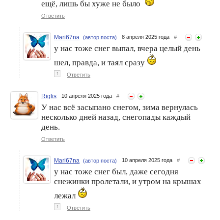
ещё, лишь бы хуже не было
Ответить
Mari67na
8 апреля 2025 года
#
(автор поста)
у нас тоже снег выпал, вчера целый день
шел, правда, и таял сразу
↑
Ответить
Riglis
10 апреля 2025 года
#
У нас всё засыпано снегом, зима вернулась
несколько дней назад, снегопады каждый
день.
Ответить
Mari67na
10 апреля 2025 года
#
(автор поста)
у нас тоже снег был, даже сегодня
снежинки пролетали, и утром на крышах
лежал
↑
Ответить