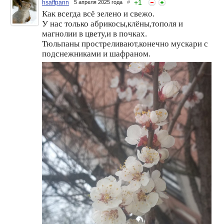
+
1
hsaffpann
5 апреля 2025 года
#
Как всегда всё зелено и свежо.
Вайкуле обвинила
Школьная жизнь набирает
У нас только абрикосы,клёны,тополя и
Раймонда Паулса в
обороты, а Московский
магнолии в цвету,и в почках.
плагиате западных хитов.
Планетарий приглашаем
Скандал вокруг "голой
учеников начальной,
Тюльпаны простреливают,конечно мускари с
вечеринки Насти
средней и старшей школы
подснежниками и шафраном.
Ивлеевой"набирает
к себе на урок!
обороты. Наша
представительница вошла
в топовую 8ку на"Мисс
Земля 2024". Наоми
Кэмпбелл снялась
обнажённой в шипах
И снова весна радует нас!
Я чуть не пропустила весну