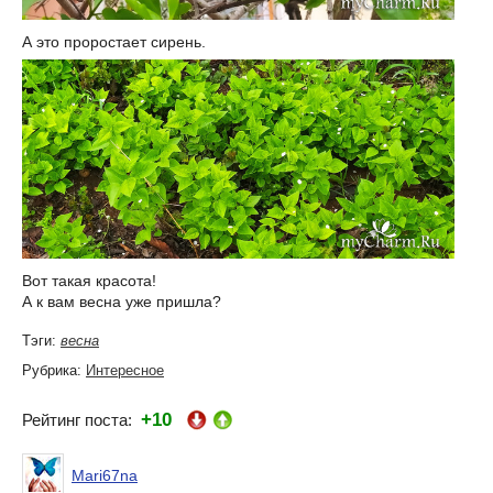
А это проростает сирень.
Вот такая красота!
А к вам весна уже пришла?
Тэги:
весна
Рубрика:
Интересное
+10
Рейтинг поста:
Mari67na