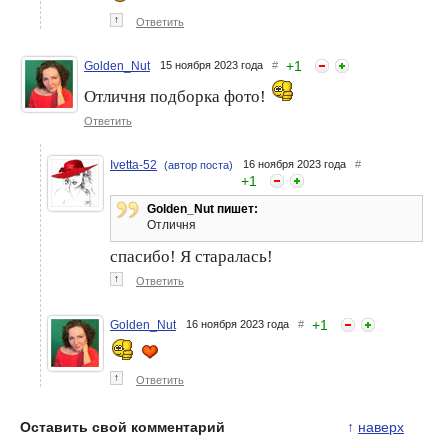
↑
Ответить
+
1
Golden_Nut
15 ноября 2023 года
#
Отличня подборка фото!
Ответить
Ivetta-52
16 ноября 2023 года
#
(автор поста)
+
1
Golden_Nut пишет:
Отличня
спасибо! Я старалась!
↑
Ответить
+
1
Golden_Nut
16 ноября 2023 года
#
↑
Ответить
Оставить свой комментарий
↑
наверх