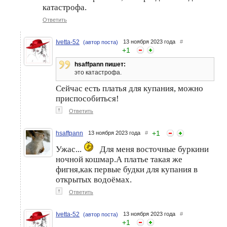
катастрофа.
Ответить
Ivetta-52
13 ноября 2023 года
#
(автор поста)
+
1
hsaffpann пишет:
это катастрофа.
Сейчас есть платья для купания, можно
Одежда, которая делает
Платье Весна-Лето 2015:
приспособиться!
нашу фигуру безупречной
выбираем по типу фигуры
↑
Ответить
+
1
hsaffpann
13 ноября 2023 года
#
Ужас...
Для меня восточные буркини
ночной кошмар.А платье такая же
фигня,как первые будки для купания в
открытых водоёмах.
↑
Ответить
Ivetta-52
13 ноября 2023 года
#
(автор поста)
+
1