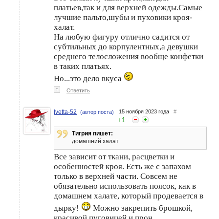
платьев,так и для верхней одежды.Самые
лучшие пальто,шубы и пуховики кроя-
халат.
На любую фигуру отлично садится от
субтильных до корпулентных,а девушки
среднего телосложения вообще конфетки
в таких платьях.
Но...это дело вкуса
↑
Ответить
Ivetta-52
15 ноября 2023 года
#
(автор поста)
+
1
Тигрия пишет:
домашний халат
Все зависит от ткани, расцветки и
особенностей кроя. Есть же с запахом
только в верхней части. Совсем не
обязательно использовать поясок, как в
домашнем халате, который продевается в
дырку!
Можно закрепить брошкой,
красивой пуговицей и проч.