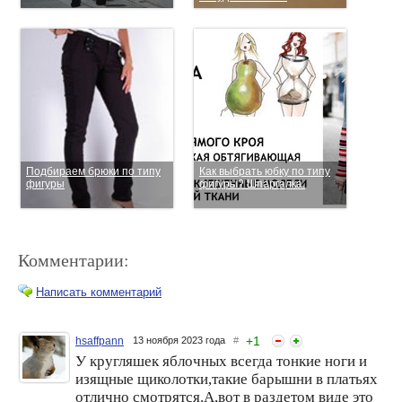
Подбираем брюки по типу
Как выбрать юбку по типу
фигуры
фигуры? Шпаргалка.
Комментарии:
Написать комментарий
+
1
hsaffpann
13 ноября 2023 года
#
У кругляшек яблочных всегда тонкие ноги и
Как выбрать брюки по типу
Одежда как средство для
изящные щиколотки,такие барышни в платьях
фигуры
похудения: выбор жакета
отлично смотрятся.А,вот в раздетом виде это