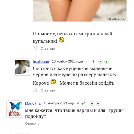
По-моему, неплохо смотрится такой
купальник!
↑
Ответить
+
1
hsaffpann
13 ноября 2023 года
#
Смотрится,как куценькое маленькое
чёрное платье,не по размеру надетое.
Короче
Может в бассейн сойдёт.
↑
Ответить
+
1
Mari67na
13 ноября 2023 года
#
мне кажется, что такие наряды и для "груши"
подойдут
Ответить