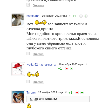
↑
Ответить
+
1
hsaffpann
15 ноября 2023 года
#
Вот
всё зависит от ткани и
оттенка,принта.
Мне подобного кроя платья нравятся из
шёлка и плотного трикотажа.В основном
они у меня чёрные,но есть алое и
глубокого синего оттенка.
↑
Ответить
Ivetta-52
16 ноября 2023 года
#
(автор поста)
+
1
↑
Ответить
+
1
Тигрия
15 ноября 2023 года
#
↑
Ответ
для
Ivetta-52