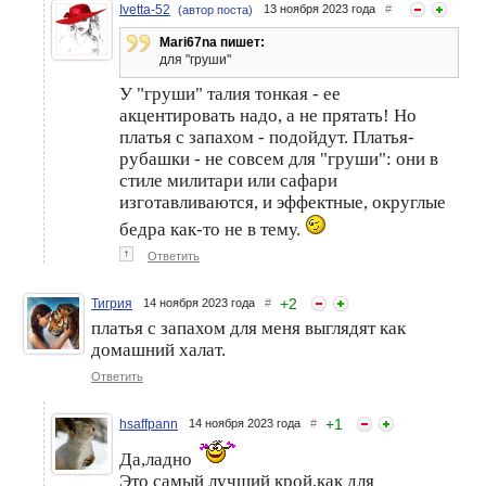
Ivetta-52
13 ноября 2023 года
#
(автор поста)
Mari67na пишет:
для "груши"
У "груши" талия тонкая - ее
акцентировать надо, а не прятать! Но
платья с запахом - подойдут. Платья-
рубашки - не совсем для "груши": они в
стиле милитари или сафари
изготавливаются, и эффектные, округлые
бедра как-то не в тему.
↑
Ответить
+
2
Тигрия
14 ноября 2023 года
#
платья с запахом для меня выглядят как
домашний халат.
Ответить
+
1
hsaffpann
14 ноября 2023 года
#
Да,ладно
Это самый лучший крой,как для