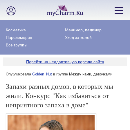
Косметика
Маникюр, педикюр
Парфюмерия
Уход за кожей
Все группы
Перейти на неадаптивную версию сайта
Опубликовала
Golden_Nut
в группе
Между нами, девочками
Запахи разных домов, в которых мы
жили. Конкурс "Как избавиться от
неприятного запаха в доме"