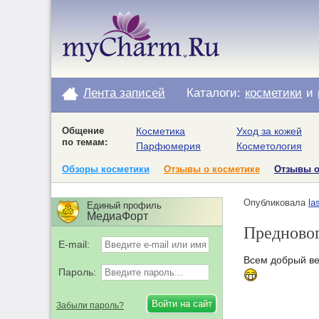
Лента записей
Каталоги:
косметики
и
Общение
Косметика
Уход за кожей
по темам:
Парфюмерия
Косметология
Обзоры косметики
Отзывы о косметике
Отзывы 
Опубликовала
la
Единый профиль
МедиаФорт
Предновог
E-mail:
Всем добрый ве
Пароль:
Забыли пароль?