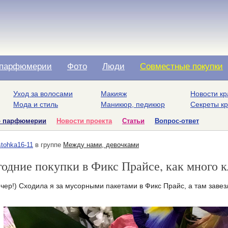
парфюмерии
Фото
Люди
Совместные покупки
Уход за волосами
Макияж
Новости кр
Мода и стиль
Маникюр, педикюр
Секреты к
о парфюмерии
Новости проекта
Статьи
Вопрос-ответ
stohka16-11
в группе
Между нами, девочками
одние покупки в Фикс Прайсе, как много к
чер!) Сходила я за мусорными пакетами в Фикс Прайс, а там завез