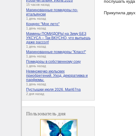
Изба-читальня. Июль 2026
послушать куда
15 часов назад
Маринованные помидоры по-
Прикупила двух 
итальянски
1 день назад
Конкурс "Мое лето"
1 день назад
Мамины ПОМИДОРЫ на Зиму БЕЗ
УКСУСА – Так ВКУСНО, что выпьешь
даже рассол!
1 день назад
Маринованные помидоры "Класс!"
1 день назад
Помидоры в собственному соку
1 день назад
Немножечко июльских
приобретений. Уход, декоративка и
парфюмы.
1 день назад
Пустышки июля 2026. Mari67na
2 дня назад
Пользователь дня