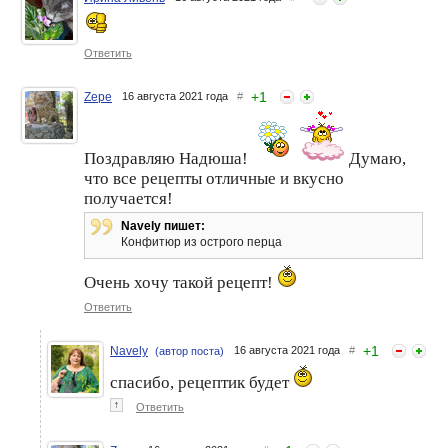
Ответить
+
1
Zepe
16 августа 2021 года
#
Поздравляю Надюша!
Думаю,
что все рецепты отличные и вкусно
получается!
Navely пишет:
Конфитюр из острого перца
Очень хочу такой рецепт!
Ответить
+
1
Navely
16 августа 2021 года
#
(автор поста)
спасибо, рецептик будет
↑
Ответить