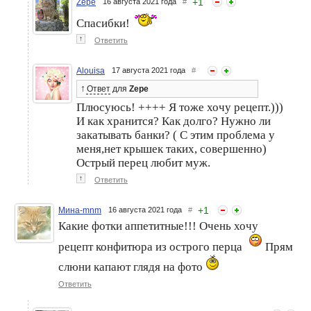
+
1
Zepe
16 августа 2021 года
#
Спасибки!
↑
Ответить
Alouisa
17 августа 2021 года
#
↑
Ответ
для
Zepe
Плюсуюсь! ++++ Я тоже хочу рецепт.)))
И как хранится? Как долго? Нужно ли
закатывать банки? ( С этим проблема у
меня,нет крышек таких, совершенно)
Острый перец любит муж.
↑
Ответить
+
1
Мина-mnm
16 августа 2021 года
#
Какие фотки аппетитные!!! Очень хочу
рецепт конфитюра из острого перца
Прям
слюни капают глядя на фото
Ответить