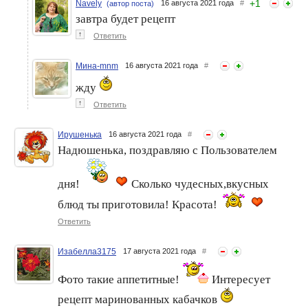
+
1
Navely
16 августа 2021 года
#
(автор поста)
завтра будет рецепт
↑
Ответить
Мина-mnm
16 августа 2021 года
#
жду
↑
Ответить
Ирушенька
16 августа 2021 года
#
Надюшенька, поздравляю с Пользователем
дня!
Сколько чудесных,вкусных
блюд ты приготовила! Красота!
Ответить
Изабелла3175
17 августа 2021 года
#
Фото такие аппетитные!
Интересует
рецепт маринованных кабачков