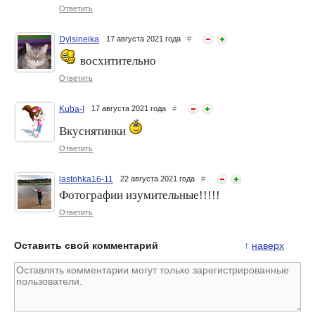
Ответить
Dylsineika
17 августа 2021 года
#
восхитительно
Ответить
Kuba-I
17 августа 2021 года
#
Вкуснятинки
Ответить
lastohka16-11
22 августа 2021 года
#
Фотографии изумительные!!!!!
Ответить
Оставить свой комментарий
↑
наверх