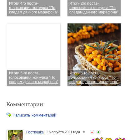
Итоги 4го поста-
Итоги 2го поста-
голосования конкурса "По
голосования конкурса "По
следам дачного марафона"
следам дачного марафона"
Итоги 5-го поста-
Итоги 6-го поста-
голосования конкурса "По
голосования конкурса "По
следам дачного марафона"
следам дачного марафона"
Комментарии:
Написать комментарий
Гостюшка
16 августа 2021 года
#