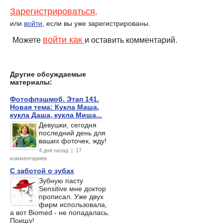
Зарегистрироваться
,
или
войти
, если вы уже зарегистрированы.
войти как
Можете
и оставить комментарий.
Другие обсуждаемые
материалы:
Фотофлэшмоб. Этап 141.
Новая тема: Кукла Маша,
кукла Даша, кукла Миша...
Девушки, сегодня
последний день для
ваших фоточек, жду!
4 дня назад | 17
комментариев
С заботой о зубах
Зубную пасту
Sensitive мне доктор
прописал. Уже двух
фирм использовала,
а вот Biomed - не попадалась.
Поищу!