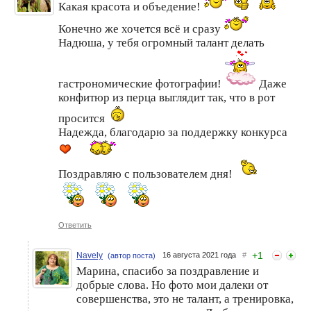
Какая красота и объедение!
Итоги 3го поста-
Фото флэшмоб "Конкурс:
голосования конкурса "По
По следам дачного
следам дачного марафона"
марафона" Пост-
Конечно же хочется всё и сразу
голосование номер 6
Надюша, у тебя огромный талант делать
гастрономические фотографии!
Даже
конфитюр из перца выглядит так, что в рот
просится
Надежда, благодарю за поддержку конкурса
Фото флэшмоб "Конкурс:
Фото флэшмоб "Конкурс:
По следам дачного
По следам дачного
Поздравляю с пользователем дня!
марафона" Пост-
марафона" Пост-
голосование номер 2
голосование номер 8
Ответить
+
1
Navely
16 августа 2021 года
#
(автор поста)
Марина, спасибо за поздравление и
добрые слова. Но фото мои далеки от
совершенства, это не талант, а тренировка,