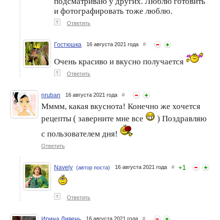
подсматриваю у других. Люблю готовить
и фотографировать тоже люблю.
↑
Ответить
Гостюшка
16 августа 2021 года
#
Очень красиво и вкусно получается
↑
Ответить
nruban
16 августа 2021 года
#
Мммм, какая вкуснота! Конечно же хочется
рецепты ( заверните мне все
) Поздравляю
с пользователем дня!
Ответить
+
1
Navely
16 августа 2021 года
#
(автор поста)
↑
Ответить
Ирина Ливень
16 августа 2021 года
#