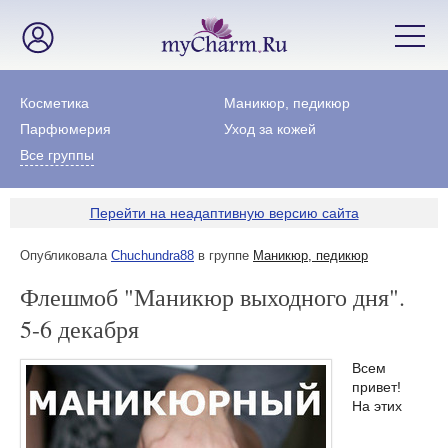
Косметика
Маникюр, педикюр
Парфюмерия
Уход за кожей
Все группы
Перейти на неадаптивную версию сайта
Опубликовала
Chuchundra88
в группе
Маникюр, педикюр
Флешмоб "Маникюр выходного дня".
5-6 декабря
Всем
привет!
На этих