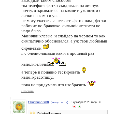
выходили таким способом
-на телефоне фотки скидывали на личную
почту, открывали ее на компе и уж потом с
лички на комп и усе..
не могу сказать за четкость фото..нам , фотки
рабочие по браковке..сильной четкости не
надо было.
Манички клевые, и слайдер на черном то как
симпатично обосновался, а уж твой любимый
сиреневый
я с бледнолицыми как и в прошлый раз
наполигелила
а теперь и подавно тестировать
надо..красотищу..
пока не придумала что изобразить
Ответить
Chuchundra88
6 декабря 2020 года
#
(автор поста)
Dylsineika пишет: