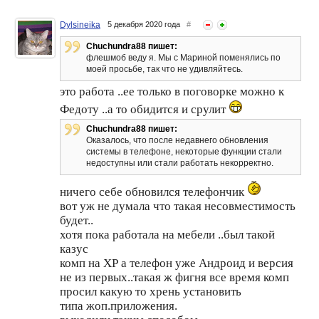
Dylsineika
5 декабря 2020 года
#
Chuchundra88 пишет:
флешмоб веду я. Мы с Мариной поменялись по
моей просьбе, так что не удивляйтесь.
это работа ..ее только в поговорке можно к
Федоту ..а то обидится и срулит
Chuchundra88 пишет:
Флешмоб "Маникюр
Флешмоб "Маникюр
Оказалось, что после недавнего обновления
выходного дня". 10-11
выходного дня". 25-26
октября.
системы в телефоне, некоторые функции стали
декабря
недоступны или стали работать некорректно.
ничего себе обновился телефончик
вот уж не думала что такая несовместимость
будет..
хотя пока работала на мебели ..был такой
казус
комп на ХР а телефон уже Андроид и версия
не из первых..такая ж фигня все время комп
просил какую то хрень установить
типа жоп.приложения.