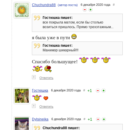
Chuchundra88
6 декабря 2020 года
#
(автор поста)
Гостюшка пишет:
все покрыла матом, если бы столько
возиться пришлось. Прямо трехэтажным...
я была уже в пути
Гостюшка пишет:
Маникюр шикарный!!!
Спасибо большущее!
↑
Ответить
+
1
Гостюшка
6 декабря 2020 года
#
↑
Ответить
+
1
Dylsineika
6 декабря 2020 года
#
Chuchundra88 пишет: