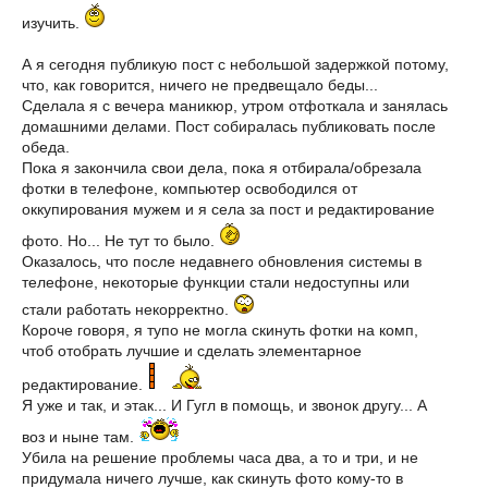
изучить.
А я сегодня публикую пост с небольшой задержкой потому,
что, как говорится, ничего не предвещало беды...
Сделала я с вечера маникюр, утром отфоткала и занялась
домашними делами. Пост собиралась публиковать после
обеда.
Пока я закончила свои дела, пока я отбирала/обрезала
фотки в телефоне, компьютер освободился от
оккупирования мужем и я села за пост и редактирование
фото. Но... Не тут то было.
Оказалось, что после недавнего обновления системы в
телефоне, некоторые функции стали недоступны или
стали работать некорректно.
Короче говоря, я тупо не могла скинуть фотки на комп,
чтоб отобрать лучшие и сделать элементарное
редактирование.
Я уже и так, и этак... И Гугл в помощь, и звонок другу... А
воз и ныне там.
Убила на решение проблемы часа два, а то и три, и не
придумала ничего лучше, как скинуть фото кому-то в