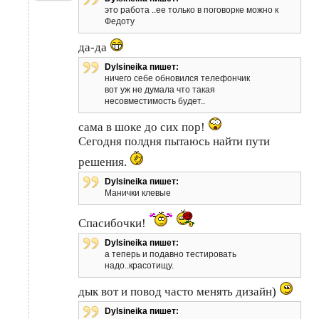
это работа ..ее только в поговорке можно к
Федоту
да-да
Dylsineika пишет:
ничего себе обновился телефончик
вот уж не думала что такая
несовместимость будет..
сама в шоке до сих пор!
Сегодня полдня пытаюсь найти пути
решения.
Dylsineika пишет:
Манички клевые
Спасибочки!
Dylsineika пишет:
а теперь и подавно тестировать
надо..красотищу.
дык вот и повод часто менять дизайн)
Dylsineika пишет: