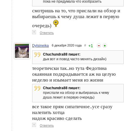
пока не придумала что изобразить
смотришь на то, что прислали на обзор и
выбираешь к чему душа лежит в первую
очередь)
↑
Ответить
+
1
Dylsineika
6 декабря 2020 года
#
Chuchundra88 пишет:
дык вот и повод часто менять дизайн)
теоретичски так..но тута Федотина
окаянная подкрадывается аж на целую
неделю и изымает меня из жизни
Chuchundra88 пишет:
прислали на обзор и выбираешь к чему
душа лежит в первую очередь)
все такое прям сипатичное..усе сразу
налепить хотца
надож красиво сделать
↑
Ответить