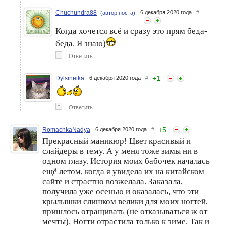
Chuchundra88
6 декабря 2020 года
#
(автор поста)
Когда хочется всё и сразу это прям беда-
беда. Я знаю)
↑
Ответить
+
1
Dylsineika
6 декабря 2020 года
#
↑
Ответить
+
5
RomachkaNadya
6 декабря 2020 года
#
Прекрасный маникюр! Цвет красивый и
слайдеры в тему. А у меня тоже зимы ни в
одном глазу. История моих бабочек началась
ещё летом, когда я увидела их на китайском
сайте и страстно возжелала. Заказала,
получила уже осенью и оказалась, что эти
крылышки слишком велики для моих ногтей,
пришлось отращивать (не отказываться ж от
мечты). Ногти отрастила только к зиме. Так и