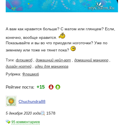
А вам как нравится больше? С матом или глянцем? Если,
конечно, вообще нравится.
Показывайте и вы во что приодели ноготочки? Уже по
зимнему или тоже не тянет пока?
Тэги:
флэшмоб
,
домашний нейл-арт
,
домашний маникюр
,
дизайн ногтей
,
идеи для маникюра
Рубрика:
Флешмоб
+15
Рейтинг поста:
Chuchundra88
1578
5 декабря 2020 года
95 комментариев