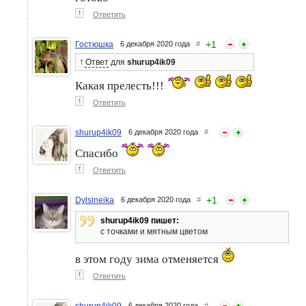
↑
Ответить
+
1
Гостюшка
6 декабря 2020 года
#
↑
Ответ
для
shurup4ik09
Какая прелесть!!!
↑
Ответить
shurup4ik09
6 декабря 2020 года
#
Спасибо
↑
Ответить
+
1
Dylsineika
6 декабря 2020 года
#
shurup4ik09 пишет:
с точками и мятным цветом
в этом году зима отменяется
↑
Ответить
shurup4ik09
6 декабря 2020 года
#