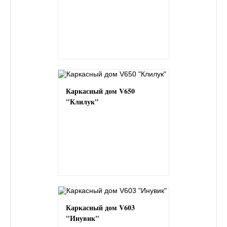
Каркасный дом V650
"Клилук"
Каркасный дом V603
"Инувик"