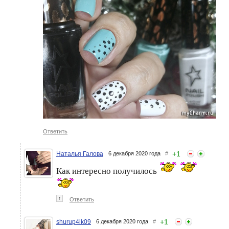
Ответить
+
1
Наталья Галова
6 декабря 2020 года
#
Как интересно получилось
↑
Ответить
+
1
shurup4ik09
6 декабря 2020 года
#