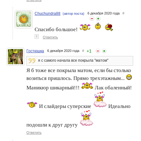
Chuchundra88
6 декабря 2020 года
#
(автор поста)
Спасибо большое!
↑
Ответить
+
1
Гостюшка
6 декабря 2020 года
#
я с самого начала все покрыла "матом"
Я б тоже все покрыла матом, если бы столько
возиться пришлось. Прямо трехэтажным...
Маникюр шикарный!!!
Лак обаленный!
И слайдеры суперские
Идеально
подошли к друг другу
Ответить