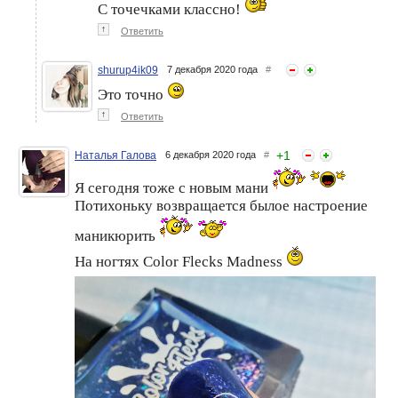
С точечками классно!
↑
Ответить
shurup4ik09
7 декабря 2020 года
#
Это точно
↑
Ответить
+
1
Наталья Галова
6 декабря 2020 года
#
Я сегодня тоже с новым мани
Потихоньку возвращается былое настроение
маникюрить
На ногтях Color Flecks Madness