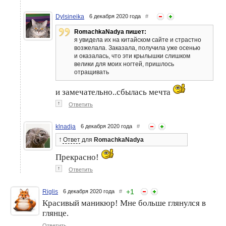
Dylsineika
6 декабря 2020 года
#
RomachkaNadya пишет:
я увидела их на китайском сайте и страстно
возжелала. Заказала, получила уже осенью
и оказалась, что эти крылышки слишком
велики для моих ногтей, пришлось
отращивать
и замечательно..сбылась мечта
↑
Ответить
klnadja
6 декабря 2020 года
#
↑
Ответ
для
RomachkaNadya
Прекрасно!
↑
Ответить
+
1
Riglis
6 декабря 2020 года
#
Красивый маникюр! Мне больше глянулся в
глянце.
Ответить