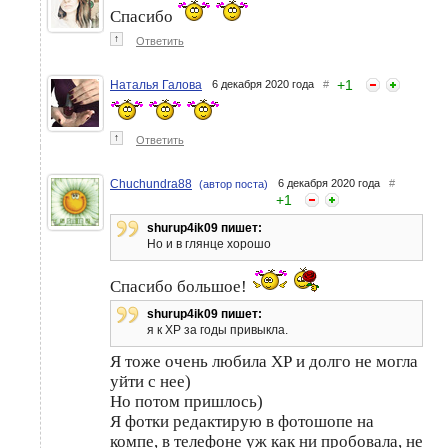
Спасибо
↑
Ответить
+
1
Наталья Галова
6 декабря 2020 года
#
↑
Ответить
Chuchundra88
6 декабря 2020 года
#
(автор поста)
+
1
shurup4ik09 пишет:
Но и в глянце хорошо
Спасибо большое!
shurup4ik09 пишет:
я к XP за годы привыкла.
Я тоже очень любила ХР и долго не могла
уйти с нее)
Но потом пришлось)
Я фотки редактирую в фотошопе на
компе, в телефоне уж как ни пробовала, не