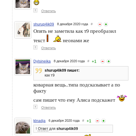
↑
Ответить
shurup4ik09
8 декабря 2020 года
#
Опять не заметила как т9 преобразил
текст
неонами же
↑
Ответить
+
1
Dylsineika
8 декабря 2020 года
#
shurup4ik09 пишет:
как т9
коварная вещь..типа подсказывает а по
факту
сам пишет что ему Алиса подскажет
↑
Ответить
+
1
klnadja
6 декабря 2020 года
#
↑
Ответ
для
shurup4ik09