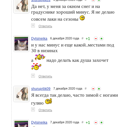
Да нет, у меня за окном снег и на
градуснике хороший минус. Я не делаю
совсем лаки на сезоны
↑
Ответить
+
1
Dylsineika
6 декабря 2020 года
#
и у нас минус и еще какой..местами под
30 в низинах
а
надо делать как душа захочет
↑
Ответить
shurup4ik09
7 декабря 2020 года
#
Я всегда так делаю, часто зимой с ногами
гуляю
↑
Ответить
+
1
Dylsineika
7 декабря 2020 года
#