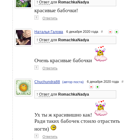
↑
Ответ
для
RomachkaNadya
красивые бабочки!
↑
Ответить
Наталья Галова
6 декабря 2020 года
#
↑
Ответ
для
RomachkaNadya
Очень красивые бабочки
↑
Ответить
Chuchundra88
6 декабря 2020 года
#
(автор поста)
↑
Ответ
для
RomachkaNadya
Ух ты ж красивишно как!
Ради таких бабочек стоило отрастить
ногти)
↑
Ответить