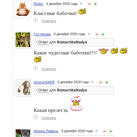
Riglis
6 декабря 2020 года
#
Классные бабочки!
↑
Ответить
Гостюшка
6 декабря 2020 года
#
↑
Ответ
для
RomachkaNadya
Какие чудесные бабочки!!!!
↑
Ответить
shurup4ik09
6 декабря 2020 года
#
↑
Ответ
для
RomachkaNadya
Какая прелесть
↑
Ответить
Ирина Ливень
6 декабря 2020 года
#