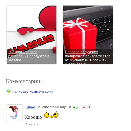
! Важно! Правила
Правила получения
добавления продуктов в
подарочков-призов-те стов
каталог
от Mycharm.ru. Просьба -
читать всем!
Комментарии:
Написать комментарий
+
3
Kuba-I
2 ноября 2020 года
#
Хорошо
Фото-проект "Времена
Все идеально, но надо что-
года"
то изменить!
Ответить