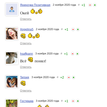
+
1
Яниночка Позитивная
2 ноября 2020 года
#
Окей
Ответить
+
1
Angelina5
2 ноября 2020 года
#
Я изменила ЕМУ...
О тех, кто не изменяет
Ответить
+
1
hsaffpann
3 ноября 2020 года
#
Всё
понял!
Ответить
+
2
Тигрия
3 ноября 2020 года
#
Ответить
+
1
Гостюшка
3 ноября 2020 года
#