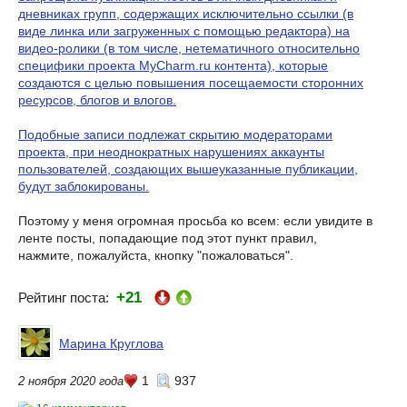
дневниках групп, содержащих исключительно ссылки (в
виде линка или загруженных с помощью редактора) на
видео-ролики (в том числе, нетематичного относительно
специфики проекта MyCharm.ru контента), которые
создаются с целью повышения посещаемости сторонних
ресурсов, блогов и влогов.
Подобные записи подлежат скрытию модераторами
проекта, при неоднократных нарушениях аккаунты
пользователей, создающих вышеуказанные публикации,
будут заблокированы.
Поэтому у меня огромная просьба ко всем: если увидите в
ленте посты, попадающие под этот пункт правил,
нажмите, пожалуйста, кнопку "пожаловаться".
+21
Рейтинг поста:
Марина Круглова
1
937
2 ноября 2020 года