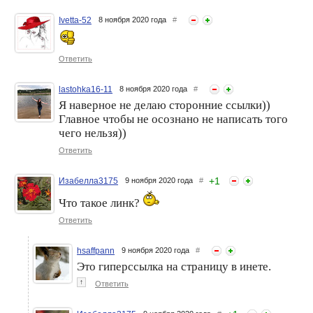
Ivetta-52
8 ноября 2020 года
#
Ответить
lastohka16-11
8 ноября 2020 года
#
Я наверное не делаю сторонние ссылки))
Главное чтобы не осознано не написать того
чего нельзя))
Ответить
+
1
Изабелла3175
9 ноября 2020 года
#
Что такое линк?
Ответить
hsaffpann
9 ноября 2020 года
#
Это гиперссылка на страницу в инете.
↑
Ответить